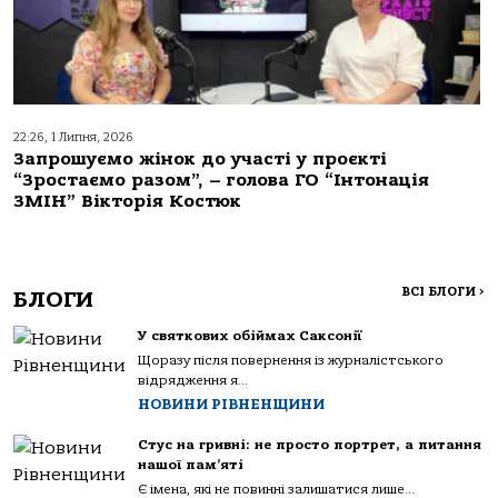
22:26, 1 Липня, 2026
Запрошуємо жінок до участі у проєкті
“Зростаємо разом”, – голова ГО “Інтонація
ЗМІН” Вікторія Костюк
ВСІ БЛОГИ
>
БЛОГИ
У святкових обіймах Саксонії
Щоразу після повернення із журналістського
відрядження я...
НОВИНИ РІВНЕНЩИНИ
Стус на гривні: не просто портрет, а питання
нашої пам’яті
Є імена, які не повинні залишатися лише...