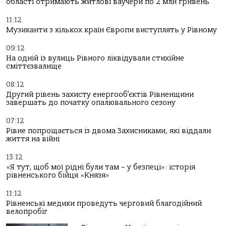
області отримають житлові ваучери по 2 млн гривень
11:12
Музиканти з кількох країн Європи виступлять у Рівному
09:12
На одній із вулиць Рівного ліквідували стихійне
сміттєзвалище
08:12
Другий рівень захисту енергооб’єктів Рівненщини
завершать до початку опалювального сезону
07:12
Рівне попрощається із двома Захисниками, які віддали
життя на війні
13:12
«Я тут, щоб мої рідні були там – у безпеці»: історія
рівненського бійця «Князя»
11:12
Рівненські медики проведуть черговий благодійний
велопробіг