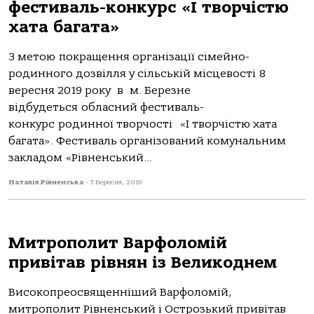
фестиваль-конкурс «І творчістю
хата багата»
З метою покращення організації сімейно-
родинного дозвілля у сільській місцевості 8
вересня 2019 року в м. Березне
відбудеться обласний фестиваль-
конкурс родинної творчості «І творчістю хата
багата». Фестиваль організований комунальним
закладом «Рівненський...
Наталія Рівненська
-
3 Вересня, 2019
Митрополит Варфоломій
привітав рівнян із Великоднем
Високопреосвященніший Варфоломій,
митрополит Рівненський і Острозький привітав