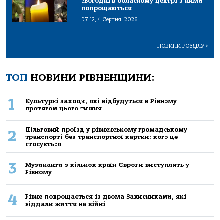
сьогодні в обласному центрі з ними
попрощаються
07:12, 4 Серпня, 2026
НОВИНИ РОЗДІЛУ
>
ТОП
НОВИНИ РІВНЕНЩИНИ:
1
Культурні заходи, які відбудуться в Рівному
протягом цього тижня
Пільговий проїзд у рівненському громадському
2
транспорті без транспортної картки: кого це
стосується
3
Музиканти з кількох країн Європи виступлять у
Рівному
4
Рівне попрощається із двома Захисниками, які
віддали життя на війні