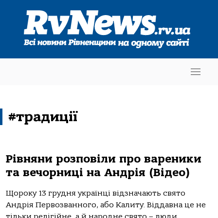
#традиції
Рівняни розповіли про вареники
та вечорниці на Андрія (Відео)
Щороку 13 грудня українці відзначають свято
Андрія Первозванного, або Калиту. Віддавна це не
тільки релігійне, а й народне свято – люди