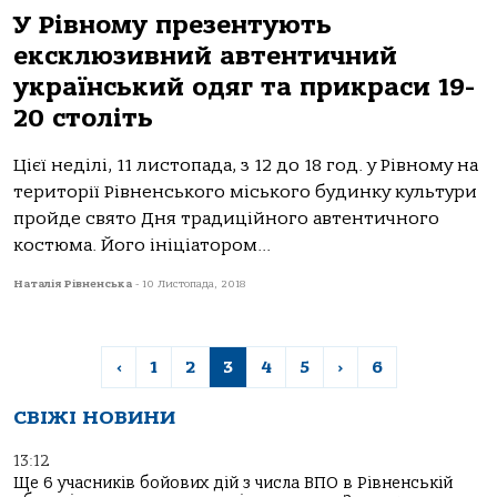
У Рівному презентують
ексклюзивний автентичний
український одяг та прикраси 19-
20 століть
Цієї неділі, 11 листопада, з 12 до 18 год. у Рівному на
території Рівненського міського будинку культури
пройде свято Дня традиційного автентичного
костюма. Його ініціатором...
Наталія Рівненська
-
10 Листопада, 2018
‹
1
2
3
4
5
›
6
СВІЖІ НОВИНИ
13:12
Ще 6 учасників бойових дій з числа ВПО в Рівненській