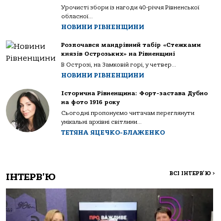
Урочисті збори із нагоди 40-річчя Рівненської
обласної...
НОВИНИ РІВНЕНЩИНИ
Розпочався мандрівний табір «Стежками
князів Острозьких» на Рівненщині
В Острозі, на Замковій горі, у четвер...
НОВИНИ РІВНЕНЩИНИ
Історична Рівненщина: Форт-застава Дубно
на фото 1916 року
Сьогодні пропонуємо читачам переглянути
унікальні архівні світлини...
ТЕТЯНА ЯЦЕЧКО-БЛАЖЕНКО
ВСІ ІНТЕРВ'Ю
>
ІНТЕРВ'Ю