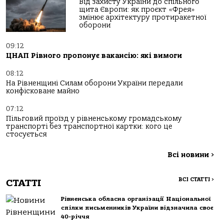
Від захисту України до спільного
щита Європи: як проєкт «Фрея»
змінює архітектуру протиракетної
оборони
09:12
ЦНАП Рівного пропонує вакансію: які вимоги
08:12
На Рівненщині Силам оборони України передали
конфісковане майно
07:12
Пільговий проїзд у рівненському громадському
транспорті без транспортної картки: кого це
стосується
Всі новини
>
ВСІ СТАТТІ
>
СТАТТІ
Рівненська обласна організації Національної
спілки письменників України відзначила своє
40-річчя