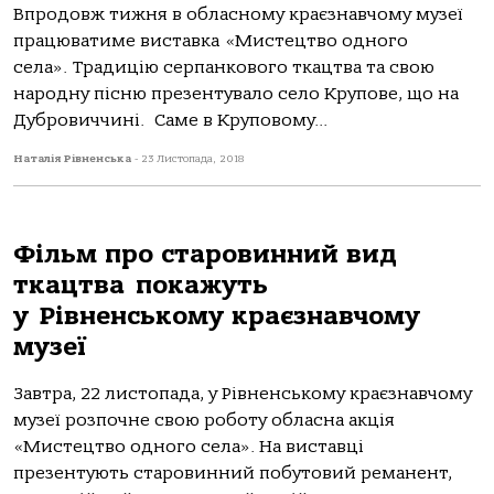
Впродовж тижня в обласному краєзнавчому музеї
працюватиме виставка «Мистецтво одного
села». Традицію серпанкового ткацтва та свою
народну пісню презентувало село Крупове, що на
Дубровиччині. Саме в Круповому...
Наталія Рівненська
-
23 Листопада, 2018
Фільм про старовинний вид
ткацтва покажуть
у Рівненському краєзнавчому
музеї
Завтра, 22 листопада, у Рівненському краєзнавчому
музеї розпочне свою роботу обласна акція
«Мистецтво одного села». На виставці
презентують старовинний побутовий реманент,