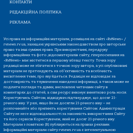
КОНТАКТИ
РЕДАКЦІЙНА ПОЛІТИКА
РЕКЛАМА
Усі права на інформаційні матеріали, розміщені на сайті «RvNews» /
rvnews.rv.ua, захищені українським законодавством про авторське
право та інші суміжні права. При використанні, передруку
інформаційних та фото-,відеоматеріалів сайту, гіперпосилання на
«RvNews» має міститися в першому абзаці тексту. Точка зору
редакції може не збігатися з точкою зору автора, а усі опубліковані
матеріали не претендують на об'єктивність та всебічність
висвітлення теми, про яку йдеться. Редакція не відповідає за
достовірність та тлумачення наведеної інформації, а також може не
поділяти погляди та думки, висловлені читачами сайту в
коментарях до статей, а сам ресурс виконує винятково роль носія.
Користуючись Сайтом, відвідувач підтверджує, що досяг 21-
річного віку. У разі, якщо Ви не досягли 21-річного віку — не
розпочинайте або припиніть користування Сайтом. Адміністрація
Сайту не несе відповідальності за законність використання Сайту
та його сервісів Користувачем, який не досяг 21-річного віку.
Матеріали з поміткою (R) публікуються на правах реклами.
Інформаційні матеріали сайту rvnews.rv.ua є інтелектуальною