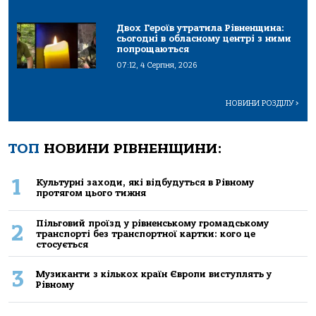
Двох Героїв утратила Рівненщина:
сьогодні в обласному центрі з ними
попрощаються
07:12, 4 Серпня, 2026
НОВИНИ РОЗДІЛУ
>
ТОП
НОВИНИ РІВНЕНЩИНИ:
1
Культурні заходи, які відбудуться в Рівному
протягом цього тижня
Пільговий проїзд у рівненському громадському
2
транспорті без транспортної картки: кого це
стосується
3
Музиканти з кількох країн Європи виступлять у
Рівному