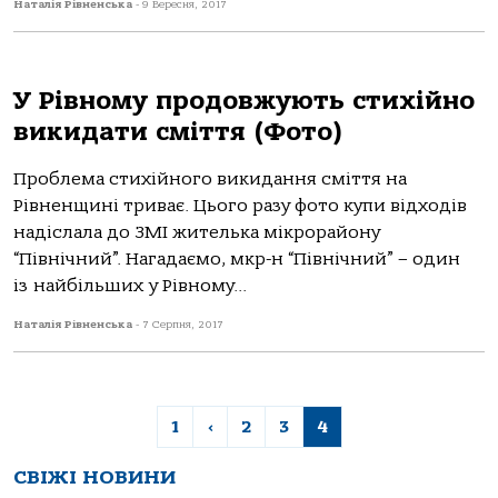
Наталія Рівненська
-
9 Вересня, 2017
У Рівному продовжують стихійно
викидати сміття (Фото)
Проблема стихійного викидання сміття на
Рівненщині триває. Цього разу фото купи відходів
надіслала до ЗМІ жителька мікрорайону
“Північний”. Нагадаємо, мкр-н “Північний” – один
із найбільших у Рівному...
Наталія Рівненська
-
7 Серпня, 2017
1
‹
2
3
4
СВІЖІ НОВИНИ