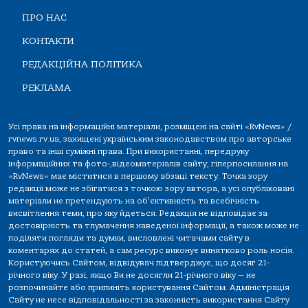
ПРО НАС
КОНТАКТИ
РЕДАКЦІЙНА ПОЛІТИКА
РЕКЛАМА
Усі права на інформаційні матеріали, розміщені на сайті «RvNews» /
rvnews.rv.ua, захищені українським законодавством про авторське
право та інші суміжні права. При використанні, передруку
інформаційних та фото-,відеоматеріалів сайту, гіперпосилання на
«RvNews» має міститися в першому абзаці тексту. Точка зору
редакції може не збігатися з точкою зору автора, а усі опубліковані
матеріали не претендують на об'єктивність та всебічність
висвітлення теми, про яку йдеться. Редакція не відповідає за
достовірність та тлумачення наведеної інформації, а також може не
поділяти погляди та думки, висловлені читачами сайту в
коментарях до статей, а сам ресурс виконує винятково роль носія.
Користуючись Сайтом, відвідувач підтверджує, що досяг 21-
річного віку. У разі, якщо Ви не досягли 21-річного віку — не
розпочинайте або припиніть користування Сайтом. Адміністрація
Сайту не несе відповідальності за законність використання Сайту