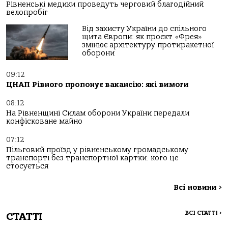
Рівненські медики проведуть черговий благодійний
велопробіг
Від захисту України до спільного
щита Європи: як проєкт «Фрея»
змінює архітектуру протиракетної
оборони
09:12
ЦНАП Рівного пропонує вакансію: які вимоги
08:12
На Рівненщині Силам оборони України передали
конфісковане майно
07:12
Пільговий проїзд у рівненському громадському
транспорті без транспортної картки: кого це
стосується
Всі новини
>
ВСІ СТАТТІ
>
СТАТТІ