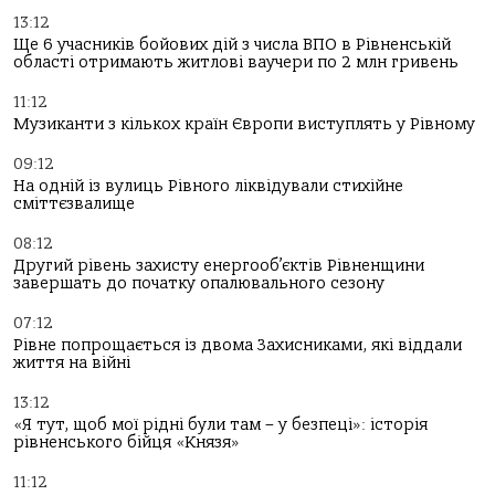
13:12
Ще 6 учасників бойових дій з числа ВПО в Рівненській
області отримають житлові ваучери по 2 млн гривень
11:12
Музиканти з кількох країн Європи виступлять у Рівному
09:12
На одній із вулиць Рівного ліквідували стихійне
сміттєзвалище
08:12
Другий рівень захисту енергооб’єктів Рівненщини
завершать до початку опалювального сезону
07:12
Рівне попрощається із двома Захисниками, які віддали
життя на війні
13:12
«Я тут, щоб мої рідні були там – у безпеці»: історія
рівненського бійця «Князя»
11:12