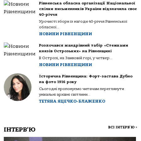
Рівненська обласна організації Національної
спілки письменників України відзначила своє
40-річчя
Урочисті збори із нагоди 40-річчя Рівненської
обласної...
НОВИНИ РІВНЕНЩИНИ
Розпочався мандрівний табір «Стежками
князів Острозьких» на Рівненщині
В Острозі, на Замковій горі, у четвер...
НОВИНИ РІВНЕНЩИНИ
Історична Рівненщина: Форт-застава Дубно
на фото 1916 року
Сьогодні пропонуємо читачам переглянути
унікальні архівні світлини...
ТЕТЯНА ЯЦЕЧКО-БЛАЖЕНКО
ВСІ ІНТЕРВ'Ю
>
ІНТЕРВ'Ю