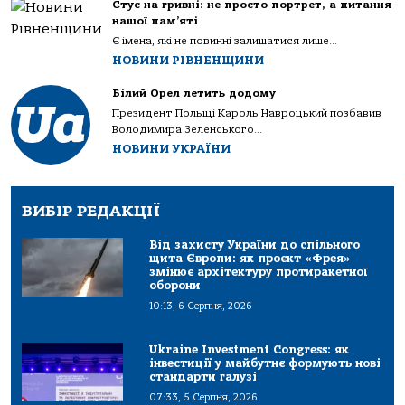
Стус на гривні: не просто портрет, а питання
нашої пам’яті
Є імена, які не повинні залишатися лише...
НОВИНИ РІВНЕНЩИНИ
Білий Орел летить додому
Президент Польщі Кароль Навроцький позбавив
Володимира Зеленського...
НОВИНИ УКРАЇНИ
ВИБІР РЕДАКЦІЇ
Від захисту України до спільного
щита Європи: як проєкт «Фрея»
змінює архітектуру протиракетної
оборони
10:13, 6 Серпня, 2026
Ukraine Investment Congress: як
інвестиції у майбутнє формують нові
стандарти галузі
07:33, 5 Серпня, 2026