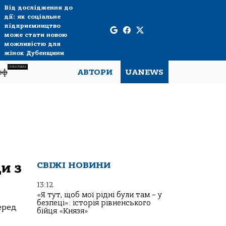
Від дослідження до
дії: як соціальне
підприємництво
може стати новою
можливістю для
жінок Дубенщини
СПЕЦТЕМА
рф
АВТОРИ
UANEWS
и з
СВІЖІ НОВИНИ
13:12
«Я тут, щоб мої рідні були там – у
безпеці»: історія рівненського
еред
бійця «Князя»