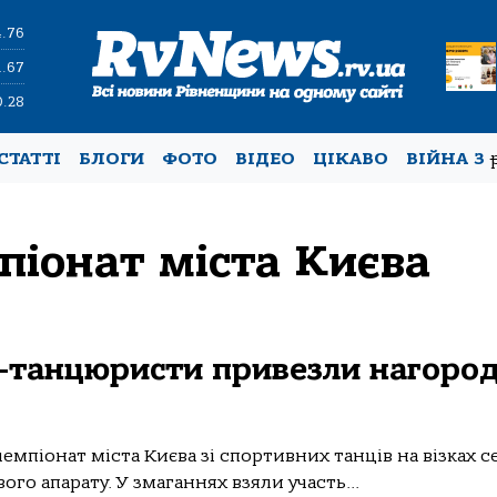
4.76
1.67
0.28
СТАТТІ
БЛОГИ
ФОТО
ВІДЕО
ЦІКАВО
ВІЙНА З
піонат міста Києва
-танцюристи привезли нагород
чемпіонат міста Києва зі спортивних танців на візках с
о апарату. У змаганнях взяли участь...