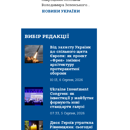
Володимира Зеленського...
НОВИНИ УКРАЇНИ
ВИБІР РЕДАКЦІЇ
Від захисту України
до спільного щита
Європи: як проєкт
«Фрея» змінює
архітектуру
протиракетної
оборони
10:13, 6 Серпня, 2026
Ukraine Investment
Congress: як
інвестиції у майбутнє
формують нові
стандарти галузі
07:33, 5 Серпня, 2026
Двох Героїв утратила
Рівненщина: сьогодні