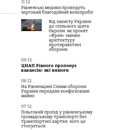
11:12
Рівненські медики проведуть
черговий благодійний велопробіг
Від захисту України
до спільного щита
Європи: як проєкт
«Фрея» змінює
архітектуру
протиракетної
оборони
09:12
ЦНАП Рівного пропонує
вакансію: які вимоги
08:12
На Рівненщині Силам оборони
України передали конфісковане
майно
07:12
Пільговий проїзд у рівненському
громадському транспорті без
транспортної картки: кого це
стосується