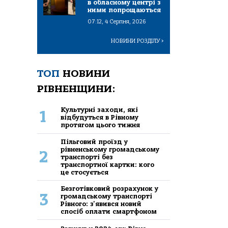
в обласному центрі з
ними попрощаються
07:12, 4 Серпня, 2026
НОВИНИ РОЗДІЛУ
>
ТОП
НОВИНИ
РІВНЕНЩИНИ:
Культурні заходи, які
1
відбудуться в Рівному
протягом цього тижня
Пільговий проїзд у
рівненському громадському
2
транспорті без
транспортної картки: кого
це стосується
Безготівковий розрахунок у
3
громадському транспорті
Рівного: з'явився новий
спосіб оплати смартфоном