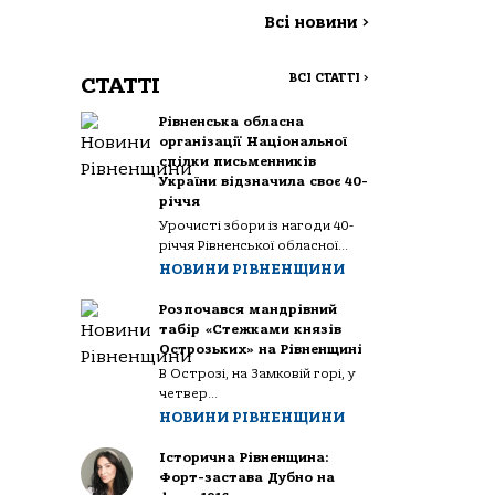
Всі новини
>
ВСІ СТАТТІ
>
СТАТТІ
Рівненська обласна
організації Національної
спілки письменників
України відзначила своє 40-
річчя
Урочисті збори із нагоди 40-
річчя Рівненської обласної...
НОВИНИ РІВНЕНЩИНИ
Розпочався мандрівний
табір «Стежками князів
Острозьких» на Рівненщині
В Острозі, на Замковій горі, у
четвер...
НОВИНИ РІВНЕНЩИНИ
Історична Рівненщина:
Форт-застава Дубно на