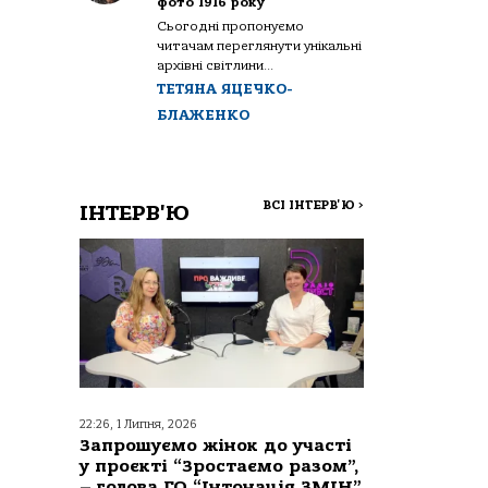
фото 1916 року
Сьогодні пропонуємо
читачам переглянути унікальні
архівні світлини...
ТЕТЯНА ЯЦЕЧКО-
БЛАЖЕНКО
ВСІ ІНТЕРВ'Ю
>
ІНТЕРВ'Ю
22:26, 1 Липня, 2026
Запрошуємо жінок до участі
у проєкті “Зростаємо разом”,
– голова ГО “Інтонація ЗМІН”