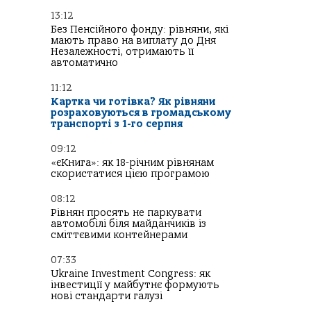
13:12
Без Пенсійного фонду: рівняни, які
мають право на виплату до Дня
Незалежності, отримають її
автоматично
11:12
Картка чи готівка? Як рівняни
розраховуються в громадському
транспорті з 1-го серпня
09:12
«єКнига»: як 18-річним рівнянам
скористатися цією програмою
08:12
Рівнян просять не паркувати
автомобілі біля майданчиків із
сміттєвими контейнерами
07:33
Ukraine Investment Congress: як
інвестиції у майбутнє формують
нові стандарти галузі