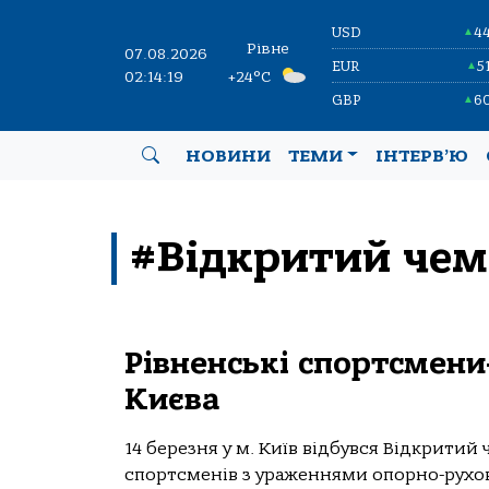
USD
4
▲
Рівне
07.08.2026
EUR
5
▲
02:14:19
+24°C
GBP
6
▲
НОВИНИ
ТЕМИ
ІНТЕРВ’Ю
#Відкритий чем
Рівненські спортсмени
Києва
14 березня у м. Київ відбувся Відкритий 
спортсменів з ураженнями опорно-руховог