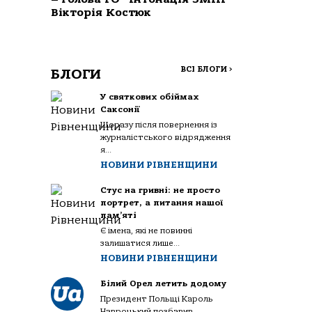
Вікторія Костюк
ВСІ БЛОГИ
>
БЛОГИ
У святкових обіймах
Саксонії
Щоразу після повернення із
журналістського відрядження
я...
НОВИНИ РІВНЕНЩИНИ
Стус на гривні: не просто
портрет, а питання нашої
пам’яті
Є імена, які не повинні
залишатися лише...
НОВИНИ РІВНЕНЩИНИ
Білий Орел летить додому
Президент Польщі Кароль
Навроцький позбавив