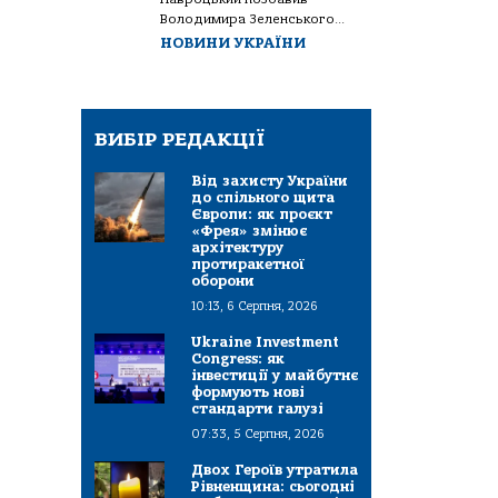
Володимира Зеленського...
НОВИНИ УКРАЇНИ
ВИБІР РЕДАКЦІЇ
Від захисту України
до спільного щита
Європи: як проєкт
«Фрея» змінює
архітектуру
протиракетної
оборони
10:13, 6 Серпня, 2026
Ukraine Investment
Congress: як
інвестиції у майбутнє
формують нові
стандарти галузі
07:33, 5 Серпня, 2026
Двох Героїв утратила
Рівненщина: сьогодні