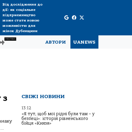
Від дослідження до
дії: як соціальне
підприємництво
може стати новою
можливістю для
жінок Дубенщини
СПЕЦТЕМА
рф
АВТОРИ
UANEWS
 з
СВІЖІ НОВИНИ
13:12
«Я тут, щоб мої рідні були там – у
безпеці»: історія рівненського
знаку
бійця «Князя»
..