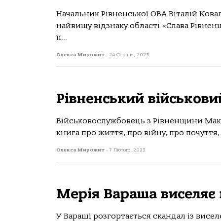
Начальник Рівненської ОВА Віталій Кова
найвищу відзнаку області «Слава Рівнен
її...
Олекса Мирожит
-
24 Серпня, 2023
Рівненський військови
Військовослужбовець з Рівненщини Мак
книга про життя, про війну, про почуття, 
Олекса Мирожит
-
7 Лютого, 2023
Мерія Вараша виселяє 
У Вараші розгортається скандал із висел