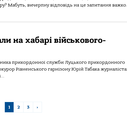
у? Мабуть, вичерпну відповідь на це запитання важко.
ли на хабарі військового-
льника прикордонної служби Луцького прикордонного
окурор Рівненського гарнізону Юрій Табака журналіст
..
1
2
3
›