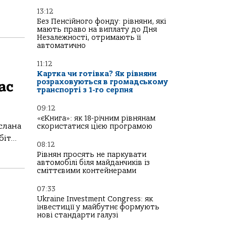
13:12
Без Пенсійного фонду: рівняни, які
мають право на виплату до Дня
Незалежності, отримають її
автоматично
11:12
Картка чи готівка? Як рівняни
розраховуються в громадському
ас
транспорті з 1-го серпня
09:12
«єКнига»: як 18-річним рівнянам
слана
скористатися цією програмою
т...
08:12
Рівнян просять не паркувати
автомобілі біля майданчиків із
сміттєвими контейнерами
07:33
Ukraine Investment Congress: як
інвестиції у майбутнє формують
нові стандарти галузі