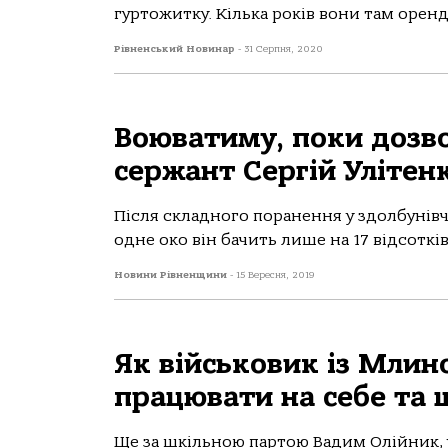
гуртожитку. Кілька років вони там оренд
Рівненський Новинар
-
31 Серпня, 2020
Воюватиму, поки дозво
сержант Сергій Улітен
Після складного поранення у здолбунівч
одне око він бачить лише на 17 відсоткі
Новини Рівненщини
-
15 Вересня, 2019
Як військовик із Млин
працювати на себе та 
Ще за шкільною партою Вадим Олійник, 