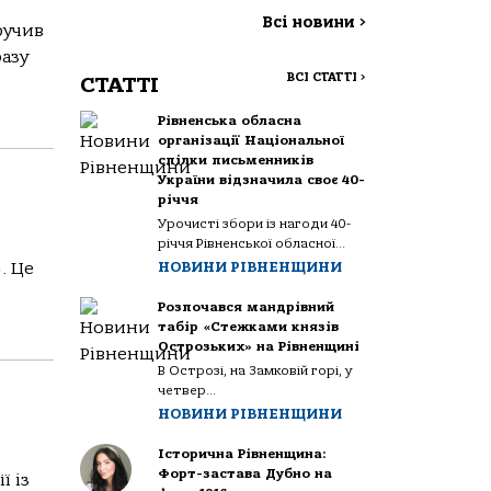
Всі новини
>
ручив
азу
ВСІ СТАТТІ
>
СТАТТІ
Рівненська обласна
організації Національної
спілки письменників
України відзначила своє 40-
річчя
Урочисті збори із нагоди 40-
річчя Рівненської обласної...
. Це
НОВИНИ РІВНЕНЩИНИ
Розпочався мандрівний
табір «Стежками князів
Острозьких» на Рівненщині
В Острозі, на Замковій горі, у
четвер...
НОВИНИ РІВНЕНЩИНИ
Історична Рівненщина:
Форт-застава Дубно на
ї із