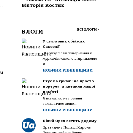
..
Вікторія Костюк
ВСІ БЛОГИ
>
БЛОГИ
У святкових обіймах
Саксонії
Щоразу після повернення із
журналістського відрядження
я...
НОВИНИ РІВНЕНЩИНИ
ам
Стус на гривні: не просто
портрет, а питання нашої
пам’яті
Є імена, які не повинні
залишатися лише...
НОВИНИ РІВНЕНЩИНИ
Білий Орел летить додому
Президент Польщі Кароль
Навроцький позбавив