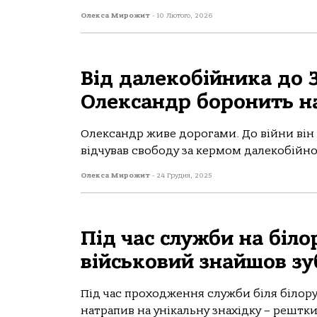
Олекса Мирожит
-
10 Лютого, 2026
Від далекобійника до 
Олександр боронить н
Олександр живе дорогами. До війни він б
відчував свободу за кермом далекобійної
Олекса Мирожит
-
24 Грудня, 2025
Під час служби на біл
військовий знайшов з
Під час проходження служби біля білор
натрапив на унікальну знахідку – рештк