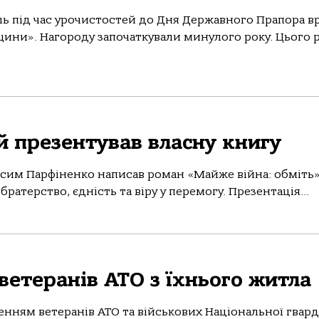
ль під час урочистостей до Дня Державного Прапора в
щини». Нагороду започаткували минулого року. Цього р
й презентував власну книгу
сим Парфіненко написав роман «Майже війна: обміть»
братерство, єдність та віру у перемогу. Презентація...
ветеранів АТО з їхнього житла
енням ветеранів АТО та військових Національної гварді