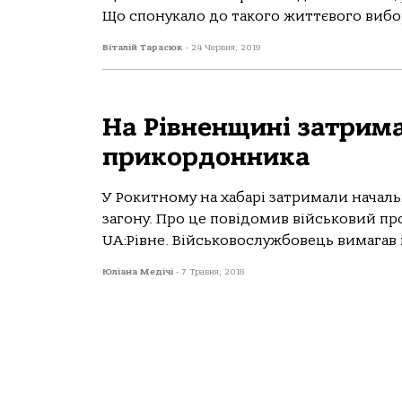
Що спонукало до такого життєвого вибор
Віталій Тарасюк
-
24 Червня, 2019
На Рівненщині затрима
прикордонника
У Рокитному на хабарі затримали нача
загону. Про це повідомив військовий пр
UA:Рівне. Військовослужбовець вимагав і.
Юліана Медічі
-
7 Травня, 2018