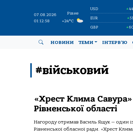
USD
4
▲
Рівне
07.08.2026
EUR
5
▲
01:12:58
+24°C
GBP
6
▲
НОВИНИ
ТЕМИ
ІНТЕРВ’Ю
#військовий
«Хрест Клима Савура»
Рівненської області
Нагороду отримав Василь Ящук — один і
Рівненської обласної ради. «Хрест Клим