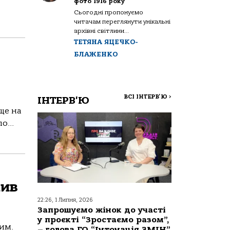
фото 1916 року
Сьогодні пропонуємо
читачам переглянути унікальні
архівні світлини...
ТЕТЯНА ЯЦЕЧКО-
БЛАЖЕНКО
ВСІ ІНТЕРВ'Ю
>
ІНТЕРВ'Ю
ще на
о...
шив
22:26, 1 Липня, 2026
Запрошуємо жінок до участі
у проєкті “Зростаємо разом”,
им.
– голова ГО “Інтонація ЗМІН”