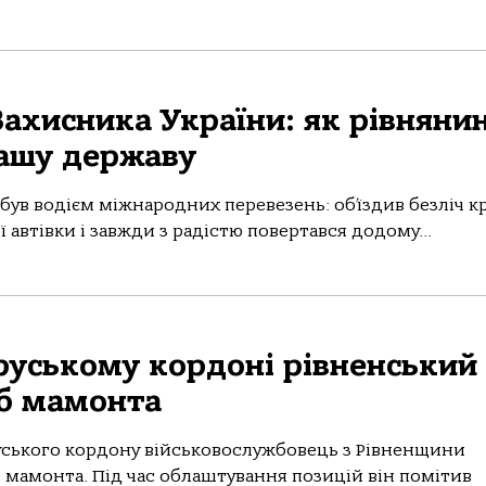
Захисника України: як рівняни
ашу державу
ув водієм міжнародних перевезень: об’їздив безліч кр
 автівки і завжди з радістю повертався додому...
оруському кордоні рівненський
уб мамонта
уського кордону військовослужбовець з Рівненщини
и мамонта. Під час облаштування позицій він помітив