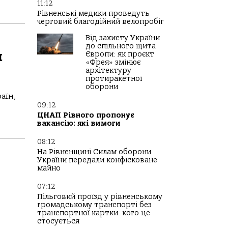
11:12
Рівненські медики проведуть
черговий благодійний велопробіг
Від захисту України
до спільного щита
н
Європи: як проєкт
«Фрея» змінює
архітектуру
протиракетної
оборони
аїн,
09:12
ЦНАП Рівного пропонує
вакансію: які вимоги
08:12
На Рівненщині Силам оборони
України передали конфісковане
майно
07:12
Пільговий проїзд у рівненському
громадському транспорті без
транспортної картки: кого це
стосується