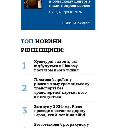
в обласному центрі з
ними попрощаються
07:12, 4 Серпня, 2026
НОВИНИ РОЗДІЛУ
>
ТОП
НОВИНИ
РІВНЕНЩИНИ:
Культурні заходи, які
1
відбудуться в Рівному
протягом цього тижня
Пільговий проїзд у
рівненському громадському
2
транспорті без
транспортної картки: кого
це стосується
Загинув у 2024-му: Рівне
3
проведе в останню дорогу
Героя, який поліг на війні
Безготівковий розрахунок у