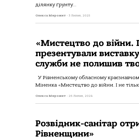
ділянку ґрунту...
Олекса Мирожит
-
3 Липня, 2025
«Мистецтво до війни. І
презентували виставку 
служби не полишив тво
У Рівненському обласному краєзнавчому
Міненка «Мистецтво до війни. І не тільк
Олекса Мирожит
-
26 Липня, 2024
Розвідник-санітар отр
Рівненщини»