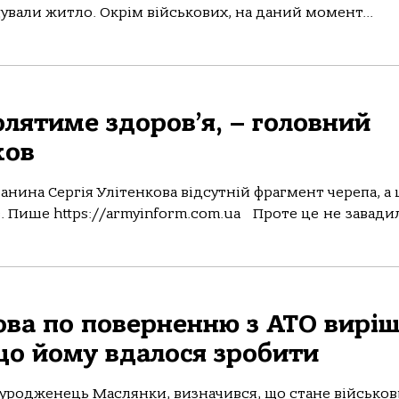
ували житло. Окрім військових, на даний момент...
лятиме здоров’я, – головний
ков
анина Сергія Улітенкова відсутній фрагмент черепа, а 
в. Пише https://armyinform.com.ua Проте це не завадил
ова по поверненню з АТО вирі
що йому вдалося зробити
уродженець Маслянки, визначився, що стане військов