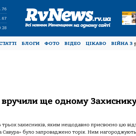
4.76
1.67
0.28
СТАТТІ
БЛОГИ
ФОТО
ВІДЕО
ЦІКАВО
ВІЙНА З
 вручили ще одному Захиснику
з трьох захисників, яким нещодавно присвоєно цю від
а Савура» було запроваджено торік. Ним нагороджують.