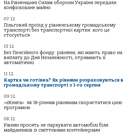
На Рівненщині Силам оборони України передали
конфісковане майно
07:12
Пільговий проїзд у рівненському громадському
транспорті без транспортної картки: кого це
стосується
13:12
Без Пенсійного фонду: рівняни, які мають право на
виплату до Дня Незалежності, отримають її
автоматично
11:12
Картка чи готівка? Як рівняни розраховуються в
громадському транспорті з 1-го серпня
09:12
«єКнига»: як 18-річним рівнянам скористатися цією
програмою
08:12
Рівнян просять не паркувати автомобілі біля
майданчиків із сміттєвими контейнерами