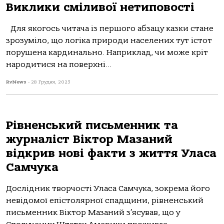
Виклики сміливої нетиповості
Для якогось читача із першого абзацу казки стане
зрозуміло, що логіка природи населених тут істот
порушена кардинально. Наприклад, чи може кріт
народитися на поверхні...
RvNews
-
28 Грудня, 2023
Рівненський письменник та
журналіст Віктор Мазаний
відкрив нові факти з життя Уласа
Самчука
Дослідник творчості Уласа Самчука, зокрема його
невідомої епістолярної спадщини, рівненський
письменник Віктор Мазаний з′ясував, що у