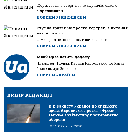
Щоразу після повернення із журналістського
відрядження я...
НОВИНИ РІВНЕНЩИНИ
Стус на гривні: не просто портрет, а питання
нашої пам’яті
Є імена, які не повинні залишатися лише...
НОВИНИ РІВНЕНЩИНИ
Білий Орел летить додому
Президент Польщі Кароль Навроцький позбавив
Володимира Зеленського...
НОВИНИ УКРАЇНИ
ВИБІР РЕДАКЦІЇ
Від захисту України до спільного
щита Європи: як проєкт «Фрея»
змінює архітектуру протиракетної
оборони
10:13, 6 Серпня, 2026