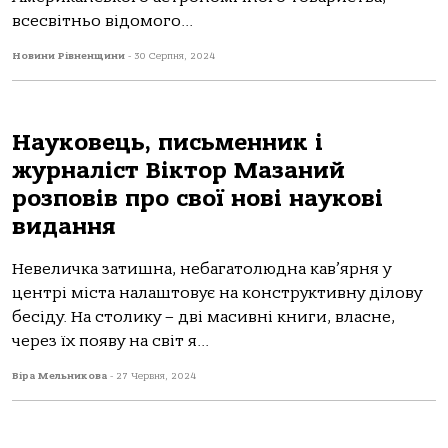
всесвітньо відомого...
Новини Рівненщини
-
30 Серпня, 2024
Науковець, письменник і
журналіст Віктор Мазаний
розповів про свої нові наукові
видання
Невеличка затишна, небагатолюдна кав’ярня у
центрі міста налаштовує на конструктивну ділову
бесіду. На столику – дві масивні книги, власне,
через їх появу на світ я...
Віра Мельникова
-
27 Червня, 2024