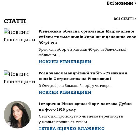
Всі новини
>
ВСІ СТАТТІ
>
СТАТТІ
Рівненська обласна організації Національної
спілки письменників України відзначила своє
40-річчя
Урочисті збори із нагоди 40-річчя Рівненської
обласної...
НОВИНИ РІВНЕНЩИНИ
Розпочався мандрівний табір «Стежками
князів Острозьких» на Рівненщині
В Острозі, на Замковій горі, у четвер...
НОВИНИ РІВНЕНЩИНИ
Історична Рівненщина: Форт-застава Дубно
на фото 1916 року
Сьогодні пропонуємо читачам переглянути
унікальні архівні світлини...
ТЕТЯНА ЯЦЕЧКО-БЛАЖЕНКО