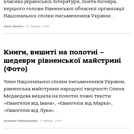
класика української літератури, поета-пісняра,
першого голови Рівненської обласної організації
Національної спілки письменників України...
Анна Лимич
-
22 Травня, 2019
Книги, вишиті на полотні –
шедеври рівненської майстрині
(Фото)
Член Національної спілки письменників України,
рівненська майстриня народної творчості Олена
Медведєва вишила на полотні повні тексти
«Євангелія від Івана», «Євангелія від Марка»,
«Євангелія від Луки»...
Новини Рівненщини
-
7 Лютого, 2019