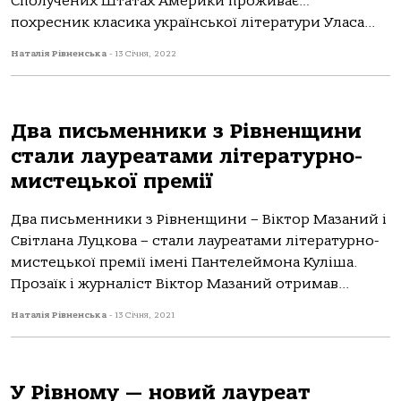
Сполучених Штатах Америки проживає…
похресник класика української літератури Уласа...
Наталія Рівненська
-
13 Січня, 2022
Два письменники з Рівненщини
стали лауреатами літературно-
мистецької премії
Два письменники з Рівненщини – Віктор Мазаний і
Світлана Луцкова – стали лауреатами літературно-
мистецької премії імені Пантелеймона Куліша.
Прозаїк і журналіст Віктор Мазаний отримав...
Наталія Рівненська
-
13 Січня, 2021
У Рівному — новий лауреат