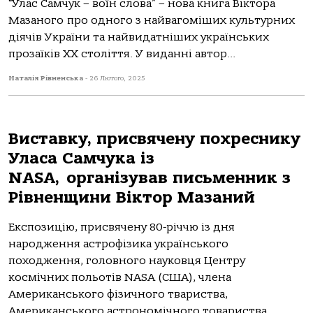
“Улас Самчук – воїн слова” – нова книга Віктора
Мазаного про одного з найвагоміших культурних
діячів України та найвидатніших українських
прозаїків ХХ століття. У виданні автор...
Наталія Рівненська
-
26 Лютого, 2025
Виставку, присвячену похреснику
Уласа Самчука із
NASA, організував письменник з
Рівненщини Віктор Мазаний
Експозицію, присвячену 80-річчю із дня
народження астрофізика українського
походження, головного науковця Центру
космічних польотів NASA (США), члена
Американського фізичного твариства,
Американського астрономічного товариства,