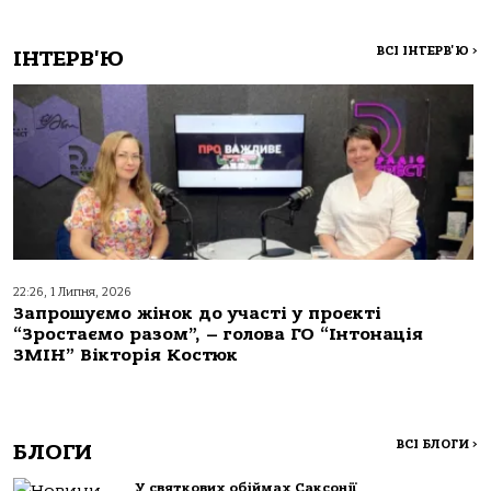
ВСІ ІНТЕРВ'Ю
>
ІНТЕРВ'Ю
22:26, 1 Липня, 2026
Запрошуємо жінок до участі у проєкті
“Зростаємо разом”, – голова ГО “Інтонація
ЗМІН” Вікторія Костюк
ВСІ БЛОГИ
>
БЛОГИ
У святкових обіймах Саксонії