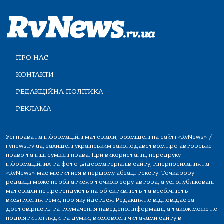
ПРО НАС
КОНТАКТИ
РЕДАКЦІЙНА ПОЛІТИКА
РЕКЛАМА
Усі права на інформаційні матеріали, розміщені на сайті «RvNews» /
rvnews.rv.ua, захищені українським законодавством про авторське
право та інші суміжні права. При використанні, передруку
інформаційних та фото-,відеоматеріалів сайту, гіперпосилання на
«RvNews» має міститися в першому абзаці тексту. Точка зору
редакції може не збігатися з точкою зору автора, а усі опубліковані
матеріали не претендують на об'єктивність та всебічність
висвітлення теми, про яку йдеться. Редакція не відповідає за
достовірність та тлумачення наведеної інформації, а також може не
поділяти погляди та думки, висловлені читачами сайту в