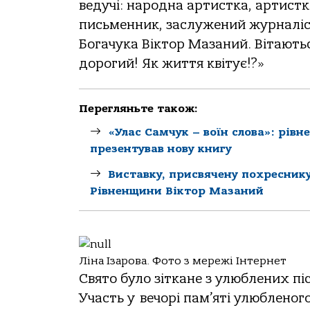
ведучі: народна артистка, артистк
письменник, заслужений журналіст
Богачука Віктор Мазаний. Вітають
дорогий! Як життя квітує!?»
Перегляньте також:
«Улас Самчук – воїн слова»: рів
презентував нову книгу
Виставку, присвячену похреснику
Рівненщини Віктор Мазаний
Ліна Ізарова. Фото з мережі Інтернет
Свято було зіткане з улюблених пі
Участь у вечорі пам’яті улюбленог