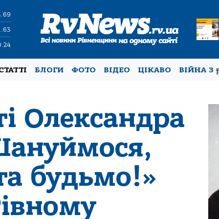
4.69
1.63
0.24
СТАТТІ
БЛОГИ
ФОТО
ВІДЕО
ЦІКАВО
ВІЙНА З
ті Олександра
Шануймося,
та будьмо!»
Рівному