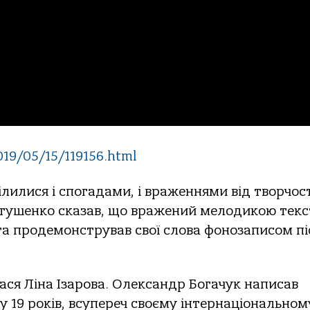
019/05/15/119156.html
ілилися і спогадами, і враженнями від творчос
стушенко сказав, що вражений мелодикою текс
та продемонстрував свої слова фонозаписом пі
ася Ліна Ізарова. Олександр Богачук написав
у 19 років, всупереч своєму інтернаціональном