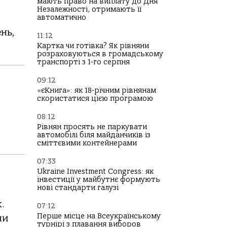
мають право на виплату до Дня
Незалежності, отримають її
автоматично
нь,
11:12
Картка чи готівка? Як рівняни
розраховуються в громадському
транспорті з 1-го серпня
09:12
«єКнига»: як 18-річним рівнянам
скористатися цією програмою
08:12
Рівнян просять не паркувати
автомобілі біля майданчиків із
сміттєвими контейнерами
07:33
Ukraine Investment Congress: як
інвестиції у майбутнє формують
нові стандарти галузі
.
07:12
Перше місце на Всеукраїнському
ни
турнірі з плавання виборов