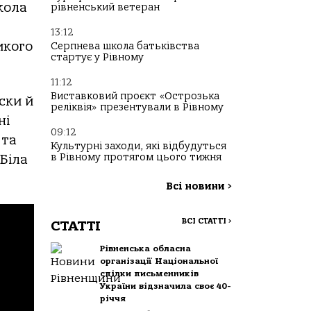
кола
рівненський ветеран
13:12
икого
Серпнева школа батьківства
стартує у Рівному
11:12
Виставковий проєкт «Острозька
ски й
реліквія» презентували в Рівному
ні
09:12
 та
Культурні заходи, які відбудуться
в Рівному протягом цього тижня
Біла
Всі новини
>
ВСІ СТАТТІ
>
СТАТТІ
Рівненська обласна
організації Національної
спілки письменників
України відзначила своє 40-
річчя