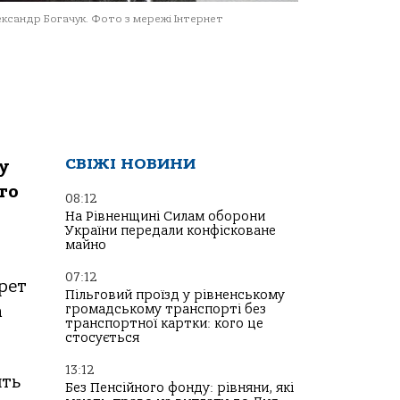
ксандр Богачук. Фото з мережі Інтернет
СВІЖІ НОВИНИ
у
го
08:12
На Рівненщині Силам оборони
України передали конфісковане
майно
07:12
рет
Пільговий проїзд у рівненському
громадському транспорті без
а
транспортної картки: кого це
стосується
13:12
ять
Без Пенсійного фонду: рівняни, які