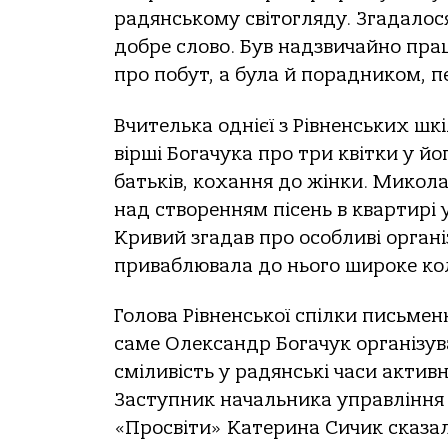
радянському світогляду. Згадалос
добре слово. Був надзвичайно пра
про побут, а була й порадником, 
Вчителька однієї з Рівненських ш
вірші Богачука про три квітки у йо
батьків, кохання до жінки. Микол
над створенням пісень в квартирі у
Кривий згадав про особливі органі
приваблювала до нього широке кол
Голова Рівненської спілки письмен
саме Олександр Богачук організува
сміливість у радянські часи актив
Заступник начальника управління о
«Просвіти» Катерина Сичик сказал