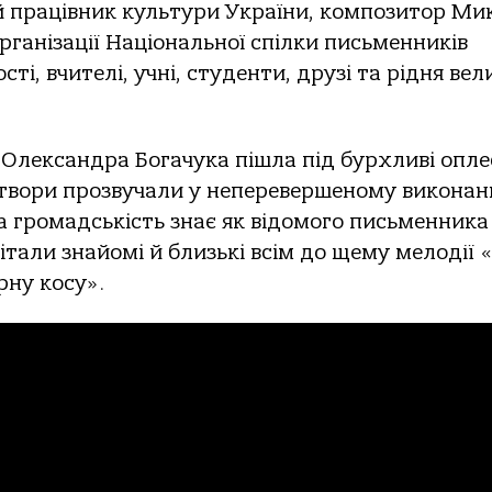
 працівник культури України, композитор Ми
рганізації Національної спілки письменників
і, вчителі, учні, студенти, друзі та рідня вел
и Олександра Богачука пішла під бурхливі опле
і твори прозвучали у неперевершеному виконан
а громадськість знає як відомого письменника
тали знайомі й близькі всім до щему мелодії «
рну косу».