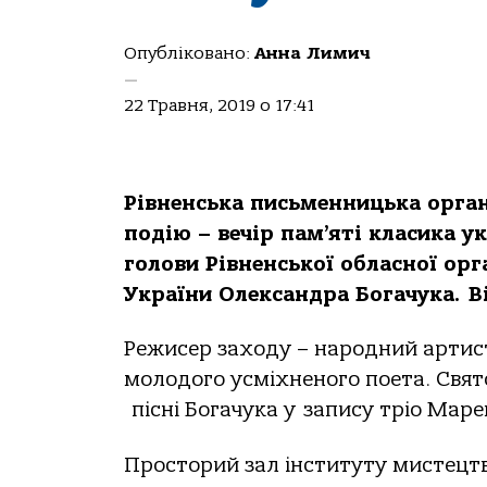
Опубліковано:
Анна Лимич
—
22 Травня, 2019 о 17:41
Рівненська письменницька орган
подію – вечір пам’яті класика у
голови Рівненської обласної орг
України Олександра Богачука.
В
Режисер заходу – народний артист
молодого усміхненого поета. Свято
пісні Богачука у запису тріо Маре
Просторий зал інституту мистецт