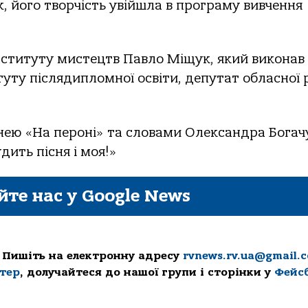
х, його творчість увійшла в програму вивчення
інституту мистецтв Павло Міщук, який виконав
туту післядипломної освіти, депутат обласної
нею «На пероні» та словами Олександра Богач
дить пісня і моя!»
йте нас у Google News
 Пишіть на електронну адресу
rvnews.rv.ua@gmail.
ттер
, долучайтеся до нашої групи і сторінки у
Фейс