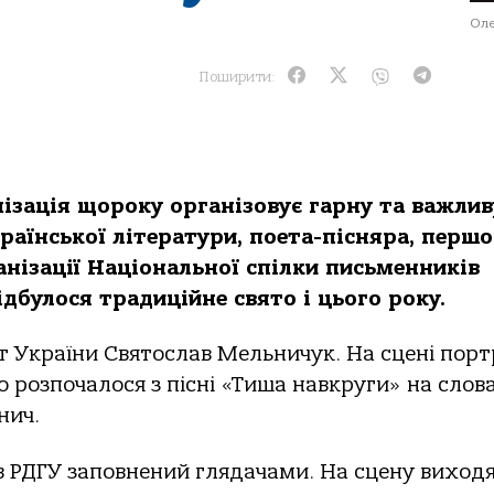
Оле
Поширити:
ізація щороку організовує гарну та важлив
країнської літератури, поета-пісняра, першо
анізації Національної спілки письменників
ідбулося традиційне свято і цього року.
 України Святослав Мельничук. На сцені порт
 розпочалося з пісні «Тиша навкруги» на слов
нич.
в РДГУ заповнений глядачами. На сцену виход