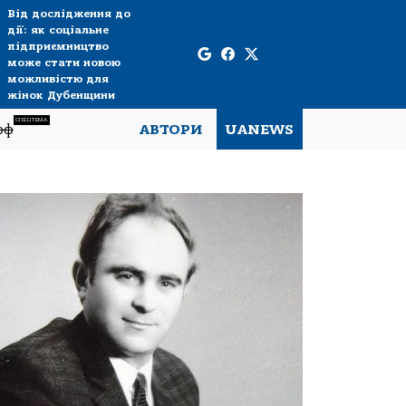
Від дослідження до
дії: як соціальне
підприємництво
може стати новою
можливістю для
жінок Дубенщини
СПЕЦТЕМА
рф
АВТОРИ
UANEWS