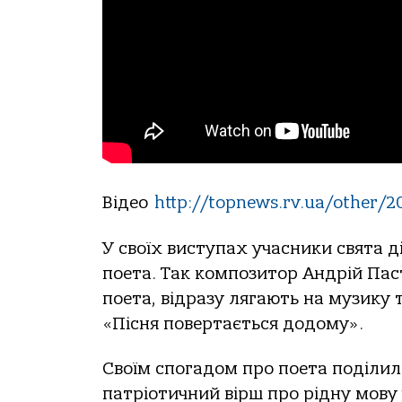
Відео
http://topnews.rv.ua/other/2
У своїх виступах учасники свята д
поета. Так композитор Андрій Па
поета, відразу лягають на музику 
«Пісня повертається додому».
Своїм спогадом про поета поділил
патріотичний вірш про рідну мову 