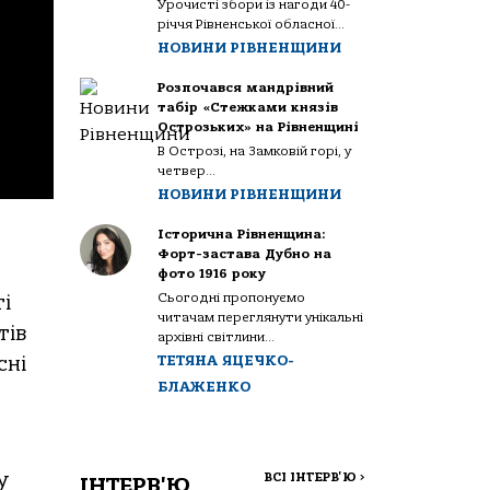
Урочисті збори із нагоди 40-
річчя Рівненської обласної...
НОВИНИ РІВНЕНЩИНИ
Розпочався мандрівний
табір «Стежками князів
Острозьких» на Рівненщині
В Острозі, на Замковій горі, у
четвер...
НОВИНИ РІВНЕНЩИНИ
Історична Рівненщина:
Форт-застава Дубно на
фото 1916 року
Сьогодні пропонуємо
ті
читачам переглянути унікальні
тів
архівні світлини...
сні
ТЕТЯНА ЯЦЕЧКО-
БЛАЖЕНКО
у
ВСІ ІНТЕРВ'Ю
>
ІНТЕРВ'Ю