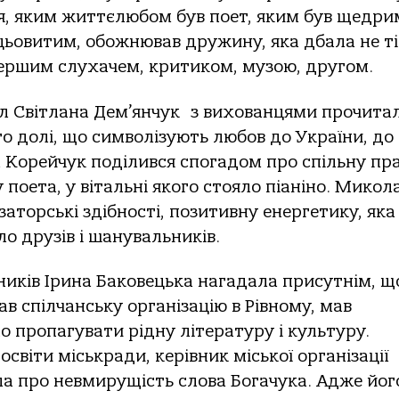
я, яким життєлюбом був поет, яким був щедри
цьовитим, обожнював дружину, яка дбала не т
першим слухачем, критиком, музою, другом.
кіл Світлана Дем’янчук з вихованцями прочита
го долі, що символізують любов до України, до
а Корейчук поділився спогадом про спільну пр
 поета, у вітальні якого стояло піаніно. Микол
заторські здібності, позитивну енергетику, яка
о друзів і шанувальників.
ників Ірина Баковецька нагадала присутнім, щ
в спілчанську організацію в Рівному, мав
но пропагувати рідну літературу і культуру.
світи міськради, керівник міської організації
а про невмирущість слова Богачука. Адже йог