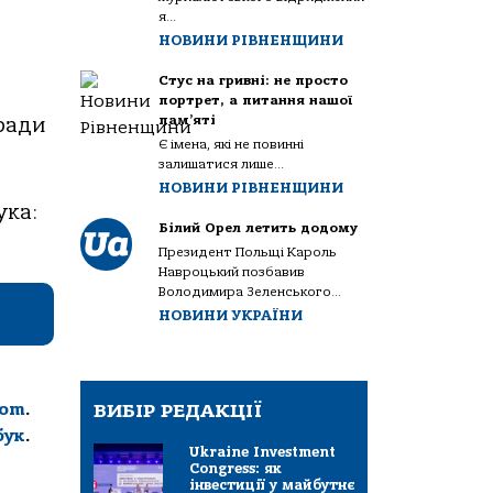
я...
НОВИНИ РІВНЕНЩИНИ
Стус на гривні: не просто
портрет, а питання нашої
пам’яті
 ради
Є імена, які не повинні
залишатися лише...
НОВИНИ РІВНЕНЩИНИ
ука:
Білий Орел летить додому
Президент Польщі Кароль
Навроцький позбавив
Володимира Зеленського...
НОВИНИ УКРАЇНИ
com
.
ВИБІР РЕДАКЦІЇ
бук
.
Ukraine Investment
Congress: як
інвестиції у майбутнє