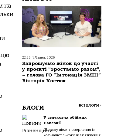
м на
ільки
ли
ацю
22:26, 1 Липня, 2026
а
Запрошуємо жінок до участі
у проєкті “Зростаємо разом”,
– голова ГО “Інтонація ЗМІН”
Вікторія Костюк
о
ВСІ БЛОГИ
>
БЛОГИ
У святкових обіймах
Саксонії
о
Щоразу після повернення із
журналістського відрядження