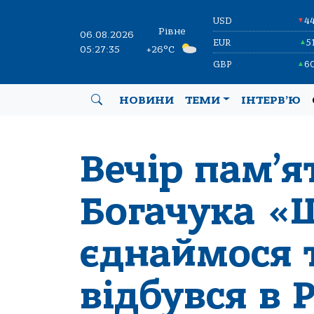
USD
4
▼
Рівне
06.08.2026
EUR
5
▲
05:27:36
+26°C
GBP
6
▲
НОВИНИ
ТЕМИ
ІНТЕРВ’Ю
Вечір пам’я
Богачука «
єднаймося 
відбувся в 