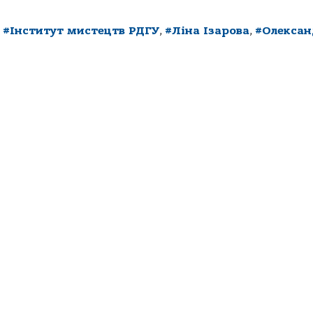
,
#Інститут мистецтв РДГУ
,
#Ліна Ізарова
,
#Олекса