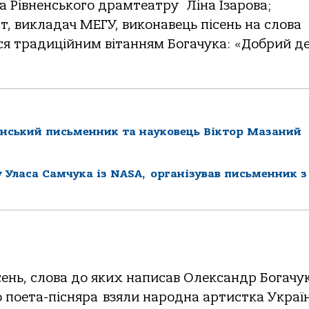
а Рівненського драмтеатру Ліна Ізарова;
, викладач МЕГУ, виконавець пісень на слова
ся традиційним вітанням Богачука: «Добрий де
ненський письменник та науковець Віктор Мазаний
 Уласа Самчука із NASA, організував письменник з
сень, слова до яких написав Олександр Богачук
о поета-пісняра взяли народна артистка Украї