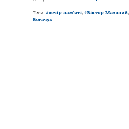
Теги:
#вечір пам'яті
,
#Віктор Мазаний
Богачук