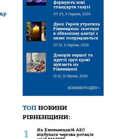
формують нові
стандарти галузі
ндр
07:33, 5 Серпня, 2026
Двох Героїв утратила
Рівненщина: сьогодні
в обласному центрі з
ними попрощаються
07:12, 4 Серпня, 2026
Донорів першої та
другої груп крові
шукають на
Рівненщині
13:12, 31 Липня, 2026
НОВИНИ РОЗДІЛУ
>
ТОП
НОВИНИ
РІВНЕНЩИНИ:
На Хмельницькій АЕС
1
відбулася чергова ротація