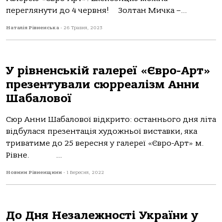
переглянути до 4 червня! Золтан Мичка –...
Наталія Рівненська
-
26 Травня, 2023
У рівненській галереї «Євро-Арт»
презентували сюрреалізм Анни
Шабалової
Сюр Анни Шабалової відкрито: останнього дня літа
відбулася презентація художньої виставки, яка
триватиме до 25 вересня у галереї «Євро-Арт» м.
Рівне. ...
Новини Рівненщини
-
1 Вересня, 2022
До Дня Незалежності України у