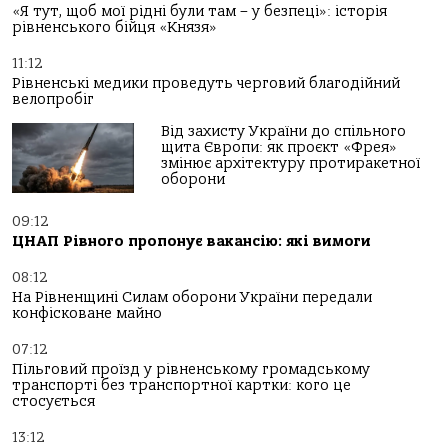
«Я тут, щоб мої рідні були там – у безпеці»: історія
рівненського бійця «Князя»
11:12
Рівненські медики проведуть черговий благодійний
велопробіг
Від захисту України до спільного
щита Європи: як проєкт «Фрея»
змінює архітектуру протиракетної
оборони
09:12
ЦНАП Рівного пропонує вакансію: які вимоги
08:12
На Рівненщині Силам оборони України передали
конфісковане майно
07:12
Пільговий проїзд у рівненському громадському
транспорті без транспортної картки: кого це
стосується
13:12