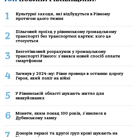
1
Культурні заходи, які відбудуться в Рівному
протягом цього тижня
Пільговий проїзд у рівненському громадському
2
транспорті без транспортної картки: кого це
стосується
Безготівковий розрахунок у громадському
3
транспорті Рівного: з'явився новий спосіб оплати
смартфоном
4
Загинув у 2024-му: Рівне проведе в останню дорогу
Героя, який поліг на війні
5
У Рівненській області шукають житло для
евакуйованих
6
Монети, яким понад 100 років, з'явилися в
Дубенському замку
7
Донорів першої та другої груп крові шукають на