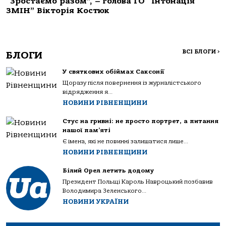
“Зростаємо разом”, – голова ГО “Інтонація
ЗМІН” Вікторія Костюк
ВСІ БЛОГИ
>
БЛОГИ
У святкових обіймах Саксонії
Щоразу після повернення із журналістського
відрядження я...
НОВИНИ РІВНЕНЩИНИ
Стус на гривні: не просто портрет, а питання
нашої пам’яті
Є імена, які не повинні залишатися лише...
НОВИНИ РІВНЕНЩИНИ
Білий Орел летить додому
Президент Польщі Кароль Навроцький позбавив
Володимира Зеленського...
НОВИНИ УКРАЇНИ