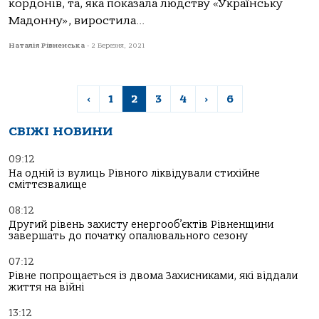
кордонів, та, яка показала людству «Українську
Мадонну», виростила...
Наталія Рівненська
-
2 Березня, 2021
‹
1
2
3
4
›
6
СВІЖІ НОВИНИ
09:12
На одній із вулиць Рівного ліквідували стихійне
сміттєзвалище
08:12
Другий рівень захисту енергооб’єктів Рівненщини
завершать до початку опалювального сезону
07:12
Рівне попрощається із двома Захисниками, які віддали
життя на війні
13:12