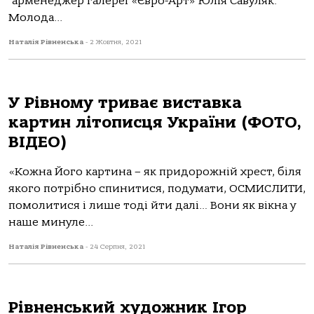
арменеджер галереї «Євро-Арт» Юлія Савуляк.
Молода...
Наталія Рівненська
-
2 Жовтня, 2021
У Рівному триває виставка
картин літописця України (ФОТО,
ВІДЕО)
«Кожна Його картина – як придорожній хрест, біля
якого потрібно спинитися, подумати, ОСМИСЛИТИ,
помолитися і лише тоді йти далі… Вони як вікна у
наше минуле...
Наталія Рівненська
-
24 Серпня, 2021
Рівненський художник Ігор