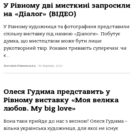
У Рівному дві мисткині запросили
на «Діалог» (ВІДЕО)
У Рівному художниця та фотографиня представили
спільну виставку під назвою «Діалоги». Побутує
думка, що мистецтвом може бути лише
рукотворний твір. Роками тривають суперечки: чи
є...
Наталія Рівненська
-
30 Березня, 2021
Олеся Гудима представить у
Рівному виставку «Моя велика
любов. My big love»
Вона таки прийде до нас з весною! Олеся Гудима –
вільна українська художниця, для якої не існує