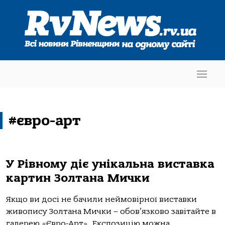
#євро-арт
У Рівному діє унікальна виставка
картин Золтана Мички
Якщо ви досі не бачили неймовірної виставки
живопису Золтана Мички – обов’язково завітайте в
галерею «Євро-Арт». Експозицію можна