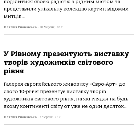
поділитися своєю радістю з рідним містом та
представили унікальну колекцію картин відомих
митців...
Наталія Рівненська
-
28 Червня, 2021
У Рівному презентують виставку
творів художників світового
рівня
Галерея європейського живопису «Євро-Арт» до
свого 10-річчя презентує виставку творів
художників світового рівня, на які глядач на будь-
якому континенті світу от уже не один десяток...
Наталія Рівненська
-
7 Червня, 2021