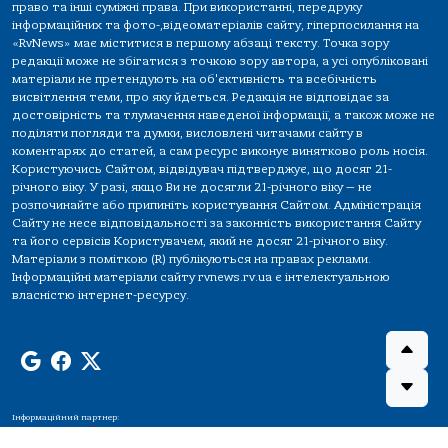
право та інші суміжні права. При використанні, передруку
інформаційних та фото-,відеоматеріалів сайту, гіперпосилання на
«RvNews» має міститися в першому абзаці тексту. Точка зору
редакції може не збігатися з точкою зору автора, а усі опубліковані
матеріали не претендують на об'єктивність та всебічність
висвітлення теми, про яку йдеться. Редакція не відповідає за
достовірність та тлумачення наведеної інформації, а також може не
поділяти погляди та думки, висловлені читачами сайту в
коментарях до статей, а сам ресурс виконує винятково роль носія.
Користуючись Сайтом, відвідувач підтверджує, що досяг 21-
річного віку. У разі, якщо Ви не досягли 21-річного віку — не
розпочинайте або припиніть користування Сайтом. Адміністрація
Сайту не несе відповідальності за законність використання Сайту
та його сервісів Користувачем, який не досяг 21-річного віку.
Матеріали з поміткою (R) публікуються на правах реклами.
Інформаційні матеріали сайту rvnews.rv.ua є інтелектуальною
власністю інтернет-ресурсу.
Інформаційний партнер: