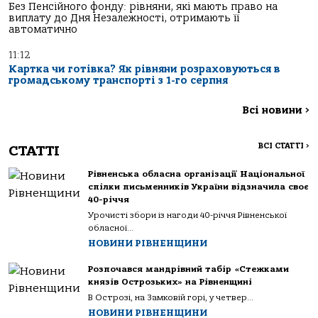
Без Пенсійного фонду: рівняни, які мають право на
виплату до Дня Незалежності, отримають її
автоматично
11:12
Картка чи готівка? Як рівняни розраховуються в
громадському транспорті з 1-го серпня
Всі новини
>
ВСІ СТАТТІ
>
СТАТТІ
Рівненська обласна організації Національної
спілки письменників України відзначила своє
40-річчя
Урочисті збори із нагоди 40-річчя Рівненської
обласної...
НОВИНИ РІВНЕНЩИНИ
Розпочався мандрівний табір «Стежками
князів Острозьких» на Рівненщині
В Острозі, на Замковій горі, у четвер...
НОВИНИ РІВНЕНЩИНИ