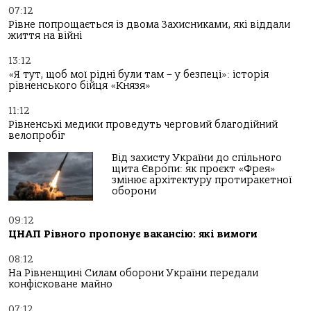
07:12
Рівне попрощається із двома Захисниками, які віддали
життя на війні
13:12
«Я тут, щоб мої рідні були там – у безпеці»: історія
рівненського бійця «Князя»
11:12
Рівненські медики проведуть черговий благодійний
велопробіг
Від захисту України до спільного
щита Європи: як проєкт «Фрея»
змінює архітектуру протиракетної
оборони
09:12
ЦНАП Рівного пропонує вакансію: які вимоги
08:12
На Рівненщині Силам оборони України передали
конфісковане майно
07:12