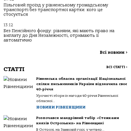
Пільговий проїзд у рівненському громадському
транспорті без транспортної картки: кого це
стосується
13:12
Без Пенсійного фонду: рівняни, які мають право на
виплату до Дня Незалежності, отримають її
автоматично
Всі новини
>
ВСІ СТАТТІ
>
СТАТТІ
Рівненська обласна організації Національної
спілки письменників України відзначила своє
40-річчя
Урочисті збори із нагоди 40-річчя Рівненської
обласної...
НОВИНИ РІВНЕНЩИНИ
Розпочався мандрівний табір «Стежками
князів Острозьких» на Рівненщині
В Острозі, на Замковій горі, у четвер...