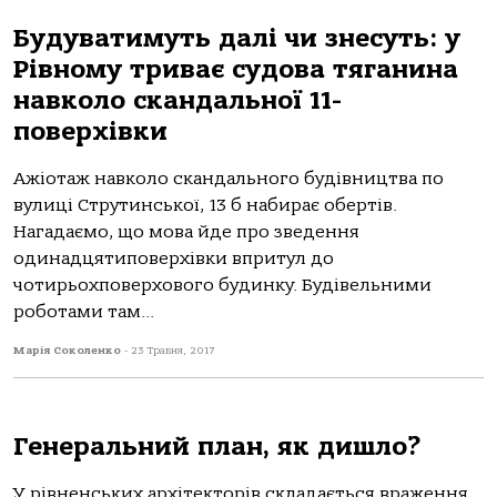
Будуватимуть далі чи знесуть: у
Рівному триває судова тяганина
навколо скандальної 11-
поверхівки
Ажіотаж навколо скандального будівництва по
вулиці Струтинської, 13 б набирає обертів.
Нагадаємо, що мова йде про зведення
одинадцятиповерхівки впритул до
чотирьохповерхового будинку. Будівельними
роботами там...
Марія Соколенко
-
23 Травня, 2017
Генеральний план, як дишло?
У рівненських архітекторів складається враження,