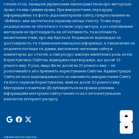
rvnews.rv.ua, захищені українським законодавством про авторське
право та інші суміжні права. При використанні, передруку
інформаційних та фото-,відеоматеріалів сайту, гіперпосилання на
«RvNews» має міститися в першому абзаці тексту. Точка зору
редакції може не збігатися з точкою зору автора, а усі опубліковані
матеріали не претендують на об'єктивність та всебічність
висвітлення теми, про яку йдеться. Редакція не відповідає за
достовірність та тлумачення наведеної інформації, а також може не
поділяти погляди та думки, висловлені читачами сайту в
коментарях до статей, а сам ресурс виконує винятково роль носія.
Користуючись Сайтом, відвідувач підтверджує, що досяг 21-
річного віку. У разі, якщо Ви не досягли 21-річного віку — не
розпочинайте або припиніть користування Сайтом. Адміністрація
Сайту не несе відповідальності за законність використання Сайту
та його сервісів Користувачем, який не досяг 21-річного віку.
Матеріали з поміткою (R) публікуються на правах реклами.
Інформаційні матеріали сайту rvnews.rv.ua є інтелектуальною
власністю інтернет-ресурсу.
Інформаційний партнер: