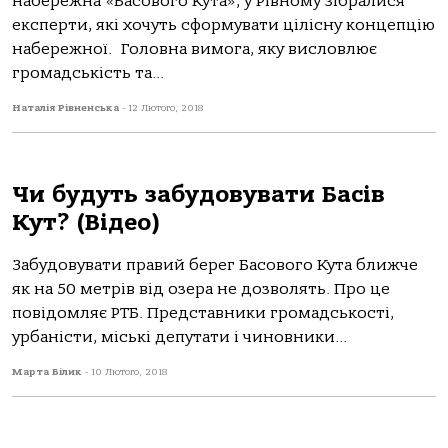
набережна «Басового Кута», у Рівному зібралися
експерти, які хочуть сформувати цілісну концепцію
набережної. Головна вимога, яку висловлює
громадськість та...
Наталія Рівненська
-
12 Лютого, 2018
Чи будуть забудовувати Басів
Кут? (Відео)
Забудовувати правий берег Басового Кута ближче
як на 50 метрів від озера не дозволять. Про це
повідомляє РТБ. Представники громадськості,
урбаністи, міські депутати і чиновники...
Марта Білик
-
10 Лютого, 2018