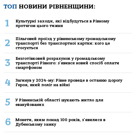
ТОП
НОВИНИ РІВНЕНЩИНИ:
1
Культурні заходи, які відбудуться в Рівному
протягом цього тижня
Пільговий проїзд у рівненському громадському
2
транспорті без транспортної картки: кого це
стосується
Безготівковий розрахунок у громадському
3
транспорті Рівного: з'явився новий спосіб оплати
смартфоном
4
Загинув у 2024-му: Рівне проведе в останню дорогу
Героя, який поліг на війні
5
У Рівненській області шукають житло для
евакуйованих
6
Монети, яким понад 100 років, з'явилися в
Дубенському замку