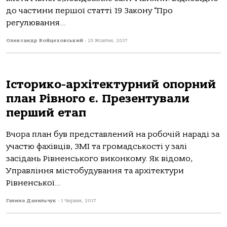
до частини першої статті 19 Закону “Про
регулювання...
Олександр Войцеховський
-
25 Жовтня, 2017
Історико-архітектурний опорний
план Рівного є. Презентували
перший етап
Вчора план був представлений на робочій нараді за
участю фахівців, ЗМІ та громадськості у залі
засідань Рівненського виконкому. Як відомо,
Управління містобудування та архітектури
Рівненської...
Галина Данильчук
-
1 Червня, 2017