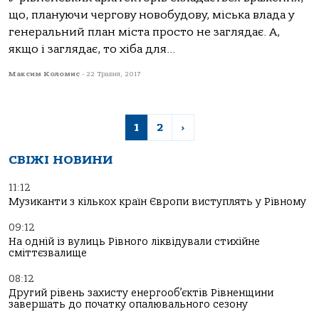
що, плануючи чергову новобудову, міська влада у
генеральний план міста просто не заглядає. А,
якщо і заглядає, то хіба для...
Максим Коломис
-
22 Травня, 2017
1
2
›
СВІЖІ НОВИНИ
11:12
Музиканти з кількох країн Європи виступлять у Рівному
09:12
На одній із вулиць Рівного ліквідували стихійне
сміттєзвалище
08:12
Другий рівень захисту енергооб’єктів Рівненщини
завершать до початку опалювального сезону