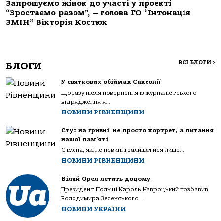
Запрошуємо жінок до участі у проєкті
“Зростаємо разом”, – голова ГО “Інтонація
ЗМІН” Вікторія Костюк
ВСІ БЛОГИ
>
БЛОГИ
У святкових обіймах Саксонії
Щоразу після повернення із журналістського
відрядження я...
НОВИНИ РІВНЕНЩИНИ
Стус на гривні: не просто портрет, а питання
нашої пам’яті
Є імена, які не повинні залишатися лише...
НОВИНИ РІВНЕНЩИНИ
Білий Орел летить додому
Президент Польщі Кароль Навроцький позбавив
Володимира Зеленського...
НОВИНИ УКРАЇНИ