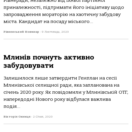
Рівнеради, незалежно від їхньої партійної
приналежності, підтримати його ініціативу щодо
запровадження мораторію на хаотичну забудову
міста. Кандидат на посаду міського...
Рівненський Новинар
-
9 Листопада, 2020
Млинів почнуть активно
забудовувати
Залишилося лише затвердити Генплан на сесії
Млинівської селищної ради, яка запланована на
січень 2020 року. Як повідомили у Млинівській ОТГ,
напередодні Нового року відбулася важлива
подія...
Вікторія Синиця
-
2 Січня, 2020