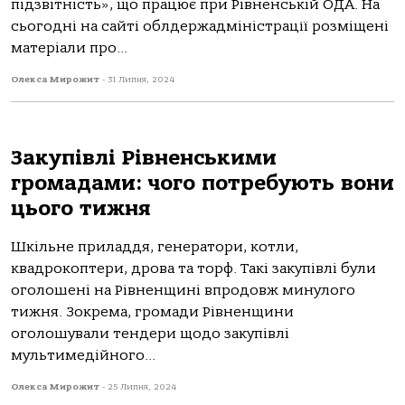
підзвітність», що працює при Рівненській ОДА. На
сьогодні на сайті облдержадміністрації розміщені
матеріали про...
Олекса Мирожит
-
31 Липня, 2024
Закупівлі Рівненськими
громадами: чого потребують вони
цього тижня
Шкільне приладдя, генератори, котли,
квадрокоптери, дрова та торф. Такі закупівлі були
оголошені на Рівненщині впродовж минулого
тижня. Зокрема, громади Рівненщини
оголошували тендери щодо закупівлі
мультимедійного...
Олекса Мирожит
-
25 Липня, 2024