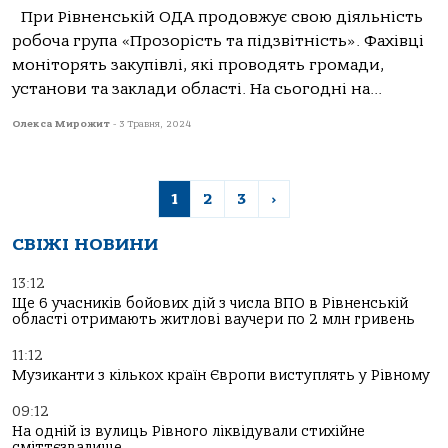
При Рівненській ОДА продовжує свою діяльність
робоча група «Прозорість та підзвітність». Фахівці
моніторять закупівлі, які проводять громади,
установи та заклади області. На сьогодні на...
Олекса Мирожит
-
3 Травня, 2024
1
2
3
›
СВІЖІ НОВИНИ
13:12
Ще 6 учасників бойових дій з числа ВПО в Рівненській
області отримають житлові ваучери по 2 млн гривень
11:12
Музиканти з кількох країн Європи виступлять у Рівному
09:12
На одній із вулиць Рівного ліквідували стихійне
сміттєзвалище