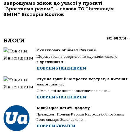
Запрошуємо жінок до участі у проєкті
“Зростаємо разом”, – голова ГО “Інтонація
ЗМІН” Вікторія Костюк
ВСІ БЛОГИ
>
БЛОГИ
У святкових обіймах Саксонії
Щоразу після повернення із журналістського
відрядження я...
НОВИНИ РІВНЕНЩИНИ
Стус на гривні: не просто портрет, а питання
нашої пам’яті
Є імена, які не повинні залишатися лише...
НОВИНИ РІВНЕНЩИНИ
Білий Орел летить додому
Президент Польщі Кароль Навроцький позбавив
Володимира Зеленського...
НОВИНИ УКРАЇНИ