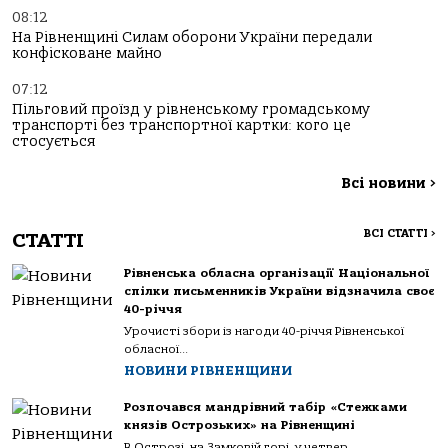
08:12
На Рівненщині Силам оборони України передали
конфісковане майно
07:12
Пільговий проїзд у рівненському громадському
транспорті без транспортної картки: кого це
стосується
Всі новини
>
ВСІ СТАТТІ
>
СТАТТІ
Рівненська обласна організації Національної
спілки письменників України відзначила своє
40-річчя
Урочисті збори із нагоди 40-річчя Рівненської
обласної...
НОВИНИ РІВНЕНЩИНИ
Розпочався мандрівний табір «Стежками
князів Острозьких» на Рівненщині
В Острозі, на Замковій горі, у четвер...