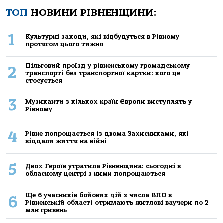
ТОП
НОВИНИ РІВНЕНЩИНИ:
1
Культурні заходи, які відбудуться в Рівному
протягом цього тижня
Пільговий проїзд у рівненському громадському
2
транспорті без транспортної картки: кого це
стосується
3
Музиканти з кількох країн Європи виступлять у
Рівному
4
Рівне попрощається із двома Захисниками, які
віддали життя на війні
5
Двох Героїв утратила Рівненщина: сьогодні в
обласному центрі з ними попрощаються
Ще 6 учасників бойових дій з числа ВПО в
6
Рівненській області отримають житлові ваучери по 2
млн гривень