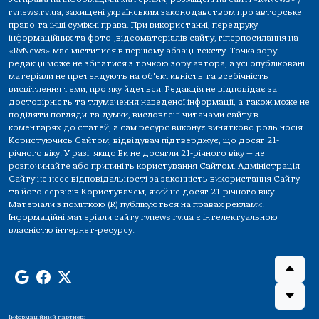
rvnews.rv.ua, захищені українським законодавством про авторське
право та інші суміжні права. При використанні, передруку
інформаційних та фото-,відеоматеріалів сайту, гіперпосилання на
«RvNews» має міститися в першому абзаці тексту. Точка зору
редакції може не збігатися з точкою зору автора, а усі опубліковані
матеріали не претендують на об'єктивність та всебічність
висвітлення теми, про яку йдеться. Редакція не відповідає за
достовірність та тлумачення наведеної інформації, а також може не
поділяти погляди та думки, висловлені читачами сайту в
коментарях до статей, а сам ресурс виконує винятково роль носія.
Користуючись Сайтом, відвідувач підтверджує, що досяг 21-
річного віку. У разі, якщо Ви не досягли 21-річного віку — не
розпочинайте або припиніть користування Сайтом. Адміністрація
Сайту не несе відповідальності за законність використання Сайту
та його сервісів Користувачем, який не досяг 21-річного віку.
Матеріали з поміткою (R) публікуються на правах реклами.
Інформаційні матеріали сайту rvnews.rv.ua є інтелектуальною
власністю інтернет-ресурсу.
Інформаційний партнер: