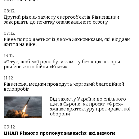
08:12
Другий рівень захисту енергооб’єктів Рівненщини
завершать до початку опалювального сезону
07:12
Рівне попрощається із двома Захисниками, які віддали
життя на війні
13:12
«Я тут, щоб мої рідні були там – у безпеці»: історія
рівненського бійця «Князя»
11:12
Рівненські медики проведуть черговий благодійний
велопробіг
Від захисту України до спільного
щита Європи: як проєкт «Фрея»
змінює архітектуру протиракетної
оборони
09:12
ЦНАП Рівного пропонує вакансію: які вимоги