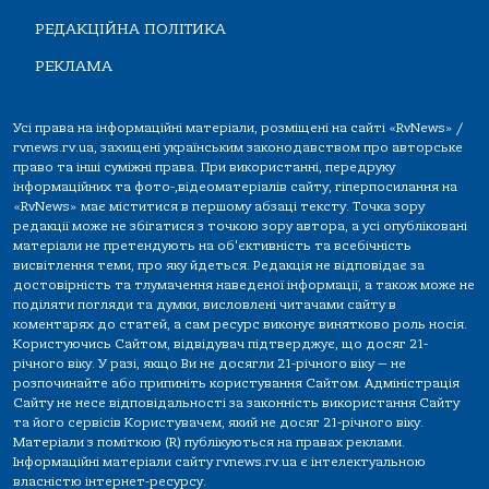
РЕДАКЦІЙНА ПОЛІТИКА
РЕКЛАМА
Усі права на інформаційні матеріали, розміщені на сайті «RvNews» /
rvnews.rv.ua, захищені українським законодавством про авторське
право та інші суміжні права. При використанні, передруку
інформаційних та фото-,відеоматеріалів сайту, гіперпосилання на
«RvNews» має міститися в першому абзаці тексту. Точка зору
редакції може не збігатися з точкою зору автора, а усі опубліковані
матеріали не претендують на об'єктивність та всебічність
висвітлення теми, про яку йдеться. Редакція не відповідає за
достовірність та тлумачення наведеної інформації, а також може не
поділяти погляди та думки, висловлені читачами сайту в
коментарях до статей, а сам ресурс виконує винятково роль носія.
Користуючись Сайтом, відвідувач підтверджує, що досяг 21-
річного віку. У разі, якщо Ви не досягли 21-річного віку — не
розпочинайте або припиніть користування Сайтом. Адміністрація
Сайту не несе відповідальності за законність використання Сайту
та його сервісів Користувачем, який не досяг 21-річного віку.
Матеріали з поміткою (R) публікуються на правах реклами.
Інформаційні матеріали сайту rvnews.rv.ua є інтелектуальною
власністю інтернет-ресурсу.