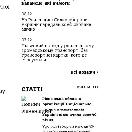
вакансію: які вимоги
тної
08:12
На Рівненщині Силам оборони
України передали конфісковане
майно
07:12
Пільговий проїзд у рівненському
громадському транспорті без
транспортної картки: кого це
стосується
Всі новини
>
ВСІ СТАТТІ
>
СТАТТІ
ву
Рівненська обласна
організації Національної
спілки письменників
України відзначила своє 40-
річчя
Урочисті збори із нагоди 40-
річчя Рівненської обласної...