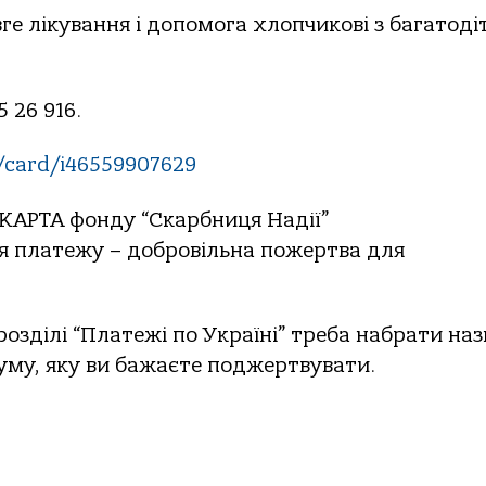
е лікування і допомога хлопчикові з багатоді
 26 916.
/card/i46559907629
 КАРТА фонду “Скарбниця Надії”
я платежу – добровільна пожертва для
озділі “Платежі по Україні” треба набрати наз
суму, яку ви бажаєте поджертвувати.