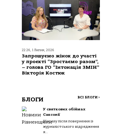
22:26, 1 Липня, 2026
Запрошуємо жінок до участі
у проєкті “Зростаємо разом”,
– голова ГО “Інтонація ЗМІН”
Вікторія Костюк
ВСІ БЛОГИ
>
БЛОГИ
У святкових обіймах
Саксонії
Щоразу після повернення із
журналістського відрядження
я...