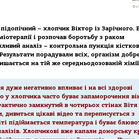
Фот
підопічний – хлопчик Віктор із Зарічного. 
міотерапії і розпочав боротьбу з раком
жливий аналіз – контрольна пункція кістко
 Результати порадували всіх, організм добр
лишається на тій же середньодозованій хімії
я дуже негативно впливає і на всі здорові
що у хлопчика часто буває запаморочення ві
Фактично замкнутий в чотирьох стінах Вітя
 дивиться цікаві відео та переписується з
іті підіймається температура і буває блюво
алізів. Хлопчикові вже капали донорську к