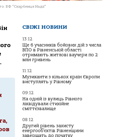
о: БФ "Скарбниця Надії"
СВІЖІ НОВИНИ
Він
13:12
вого
Ще 6 учасників бойових дій з числа
ВПО в Рівненській області
е
отримають житлові ваучери по 2
млн гривень
.
11:12
Музиканти з кількох країн Європи
виступлять у Рівному
09:12
н
На одній із вулиць Рівного
ліквідували стихійне
сміттєзвалище
08:12
та,
Другий рівень захисту
ров
енергооб’єктів Рівненщини
завершать до початку