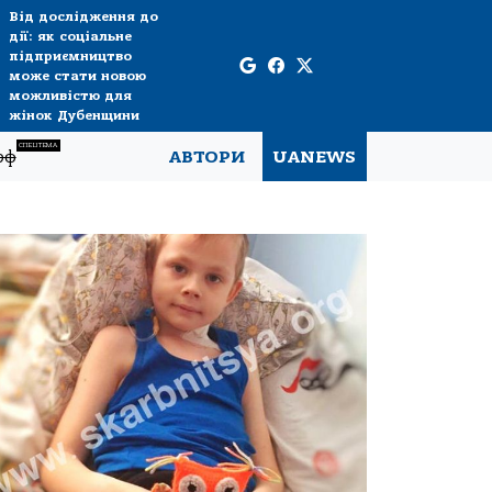
Від дослідження до
дії: як соціальне
підприємництво
може стати новою
можливістю для
жінок Дубенщини
СПЕЦТЕМА
рф
АВТОРИ
UANEWS