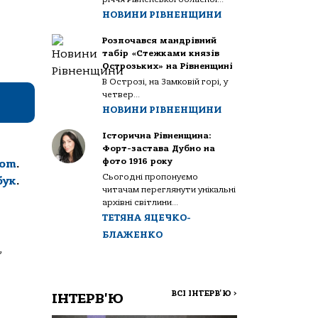
НОВИНИ РІВНЕНЩИНИ
Розпочався мандрівний
табір «Стежками князів
Острозьких» на Рівненщині
В Острозі, на Замковій горі, у
четвер...
НОВИНИ РІВНЕНЩИНИ
Історична Рівненщина:
Форт-застава Дубно на
фото 1916 року
com
.
Сьогодні пропонуємо
бук
.
читачам переглянути унікальні
архівні світлини...
ТЕТЯНА ЯЦЕЧКО-
БЛАЖЕНКО
,
ВСІ ІНТЕРВ'Ю
>
ІНТЕРВ'Ю