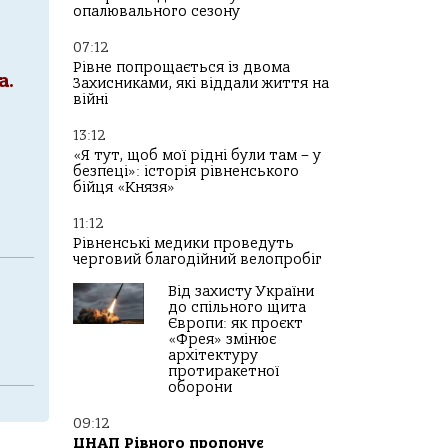
опалювального сезону
07:12
Рівне попрощається із двома
а.
Захисниками, які віддали життя на
війні
13:12
«Я тут, щоб мої рідні були там – у
безпеці»: історія рівненського
бійця «Князя»
11:12
Рівненські медики проведуть
черговий благодійний велопробіг
Від захисту України
до спільного щита
Європи: як проєкт
«Фрея» змінює
архітектуру
протиракетної
оборони
09:12
ЦНАП Рівного пропонує