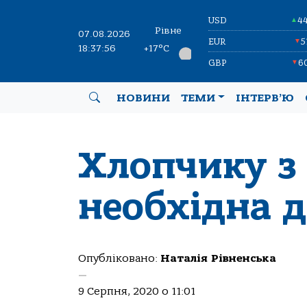
USD
4
▲
Рівне
07.08.2026
EUR
5
▼
18:37:57
+17°C
GBP
6
▼
НОВИНИ
ТЕМИ
ІНТЕРВ’Ю
Хлопчику з
необхідна 
Опубліковано:
Наталія Рівненська
—
9 Серпня, 2020 о 11:01