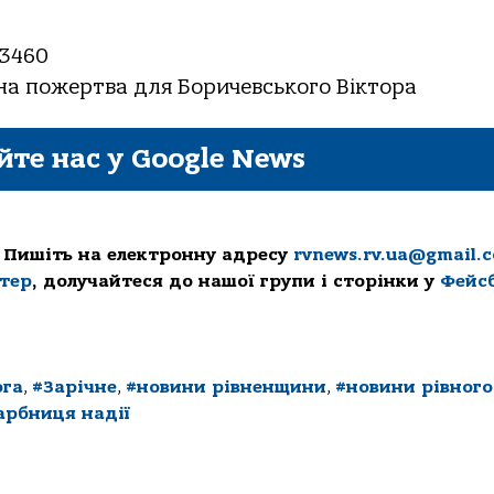
3460
на пожертва для Боричевського Віктора
йте нас у Google News
 Пишіть на електронну адресу
rvnews.rv.ua@gmail.
ттер
, долучайтеся до нашої групи і сторінки у
Фейс
га
,
#Зарічне
,
#новини рівненщини
,
#новини рівного
арбниця надії