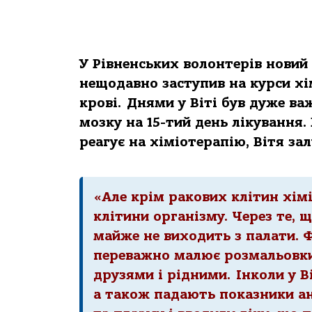
У Рівненських волонтерів новий 
нещодавно заступив на курси хі
крові. Днями у Віті був дуже ва
мозку на 15-тий день лікування.
реагує на хіміотерапію, Вітя за
«Але крім ракових клітин хімі
клітини організму. Через те, 
майже не виходить з палати. 
переважно малює розмальовки,
друзями і рідними.
Інколи у В
а також падають показники ан