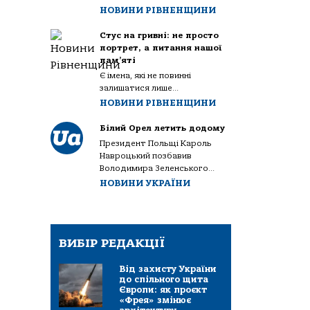
НОВИНИ РІВНЕНЩИНИ
Стус на гривні: не просто
портрет, а питання нашої
пам’яті
Є імена, які не повинні
залишатися лише...
НОВИНИ РІВНЕНЩИНИ
Білий Орел летить додому
Президент Польщі Кароль
Навроцький позбавив
Володимира Зеленського...
НОВИНИ УКРАЇНИ
ВИБІР РЕДАКЦІЇ
Від захисту України
до спільного щита
Європи: як проєкт
«Фрея» змінює