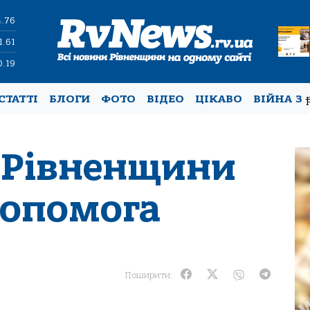
4.76
1.61
0.19
СТАТТІ
БЛОГИ
ФОТО
ВІДЕО
ЦІКАВО
ВІЙНА З
 Рівненщини
допомога
Поширити: