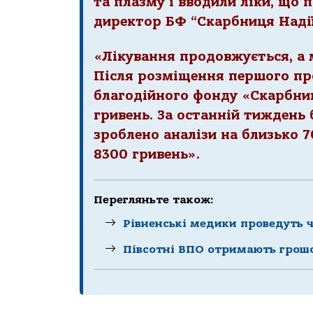
та плазму і вводили ліки, що 
директор БФ “Скарбниця Надії
«Лікування продовжується, а 
Після розміщення першого про
благодійного фонду «Скарбни
гривень. За останній тиждень 
зроблено аналізи на близько 7
8300 гривень».
Перегляньте також:
Рівненські медики проведуть 
Півсотні ВПО отримають грошо