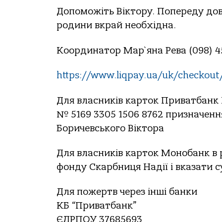
Допоможіть Віктору. Попереду довг
родини вкрай необхідна.
Координатор Мар`яна Рева (098) 45
https://www.liqpay.ua/uk/checkout
Для власників карток Приватбанк
№ 5169 3305 1506 8762 призначенн
Боричевського Віктора
Для власників карток Монобанк в р
фонду Скарбниця Надії і вказати 
Для пожертв через інші банки
КБ “Приватбанк”
ЄДРПОУ 37685693