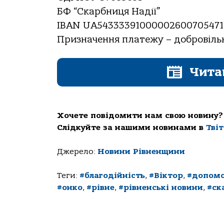
БФ “Скарбниця Надії”
IBAN UA54333391000002600705471
Призначення платежу – добровіль
Чита
Хочете повідомити нам свою новину?
Слідкуйте за нашими новинами в
Тві
Джерело:
Новини Рівненщини
Теги:
#благодійність
,
#Віктор
,
#допомо
#онко
,
#рівне
,
#рівненські новини
,
#ск