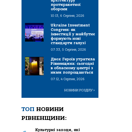
архітектуру
протиракетної
оборони
10:13, 6 Серпня, 2026
Ukraine Investment
Congress: як
інвестиції у майбутнє
формують нові
стандарти галузі
07:33, 5 Серпня, 2026
Двох Героїв утратила
Рівненщина: сьогодні
в обласному центрі з
ними попрощаються
07:12, 4 Серпня, 2026
НОВИНИ РОЗДІЛУ
>
ТОП
НОВИНИ
РІВНЕНЩИНИ:
Культурні заходи, які