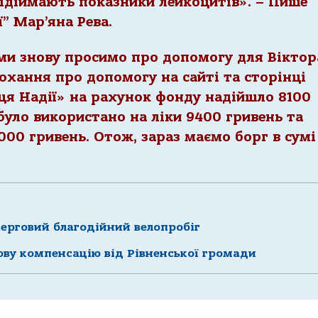
підіймають показники лейкоцитів». – Пише
” Мар’яна Рева.
ми знову просимо про допомогу для Віктор
хання про допомогу на сайті та сторінці
ця Надії» на рахунок фонду надійшло 8100
було використано на ліки 9400 гривень та
000 гривень. Отож, зараз маємо борг в сумі
черговий благодійний велопробіг
ву компенсацію від Рівненської громади