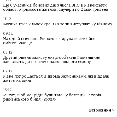
13:12
Ще 6 учасників бойових дій з числа ВПО в Рівненській
області отримають житлові ваучери по 2 млн гривень
11:12
Музиканти з кількох країн Європи виступлять у Рівному
09:12
На одній із вулиць Рівного ліквідували стихійне
сміттєзвалище
08:12
Другий рівень захисту енергооб’єктів Рівненщини
завершать до початку опалювального сезону
07:12
Рівне попрощається із двома Захисниками, які віддали
життя на війні
13:12
«Я тут, щоб мої рідні були там – у безпеці»: історія
рівненського бійця «Князя»
Всі новини
>