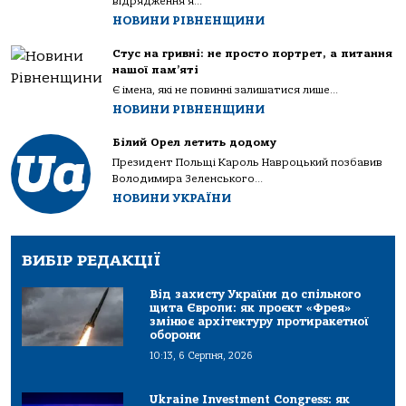
відрядження я...
НОВИНИ РІВНЕНЩИНИ
Стус на гривні: не просто портрет, а питання
нашої пам’яті
Є імена, які не повинні залишатися лише...
НОВИНИ РІВНЕНЩИНИ
Білий Орел летить додому
Президент Польщі Кароль Навроцький позбавив
Володимира Зеленського...
НОВИНИ УКРАЇНИ
ВИБІР РЕДАКЦІЇ
Від захисту України до спільного
щита Європи: як проєкт «Фрея»
змінює архітектуру протиракетної
оборони
10:13, 6 Серпня, 2026
Ukraine Investment Congress: як