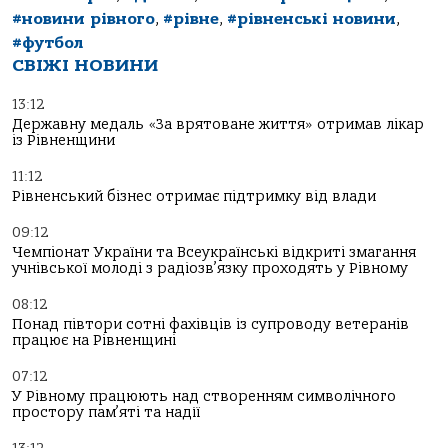
#новини рівного
,
#рівне
,
#рівненські новини
,
#футбол
СВІЖІ НОВИНИ
13:12
Державну медаль «За врятоване життя» отримав лікар
із Рівненщини
11:12
Рівненський бізнес отримає підтримку від влади
09:12
Чемпіонат України та Всеукраїнські відкриті змагання
учнівської молоді з радіозв’язку проходять у Рівному
08:12
Понад півтори сотні фахівців із супроводу ветеранів
працює на Рівненщині
07:12
У Рівному працюють над створенням символічного
простору пам’яті та надії