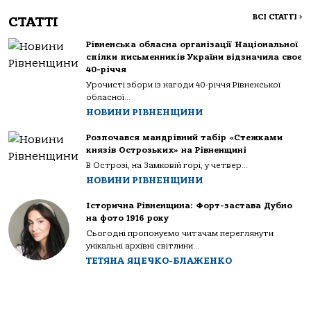
ВСІ СТАТТІ
>
СТАТТІ
Рівненська обласна організації Національної
спілки письменників України відзначила своє
40-річчя
Урочисті збори із нагоди 40-річчя Рівненської
обласної...
НОВИНИ РІВНЕНЩИНИ
Розпочався мандрівний табір «Стежками
князів Острозьких» на Рівненщині
В Острозі, на Замковій горі, у четвер...
НОВИНИ РІВНЕНЩИНИ
Історична Рівненщина: Форт-застава Дубно
на фото 1916 року
Сьогодні пропонуємо читачам переглянути
унікальні архівні світлини...
ТЕТЯНА ЯЦЕЧКО-БЛАЖЕНКО