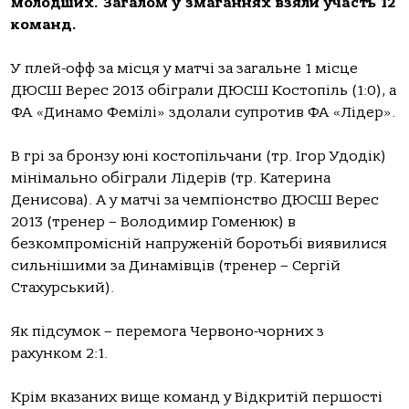
молодших. Загалом у змаганнях взяли участь 12
команд.
У плей-офф за місця у матчі за загальне 1 місце
ДЮСШ Верес 2013 обіграли ДЮСШ Костопіль (1:0), а
ФА «Динамо Фемілі» здолали супротив ФА «Лідер».
В грі за бронзу юні костопільчани (тр. Ігор Удодік)
мінімально обіграли Лідерів (тр. Катерина
Денисова). А у матчі за чемпіонство ДЮСШ Верес
2013 (тренер – Володимир Гоменюк) в
безкомпромісній напруженій боротьбі виявилися
сильнішими за Динамівців (тренер – Сергій
Стахурський).
Як підсумок – перемога Червоно-чорних з
рахунком 2:1.
Крім вказаних вище команд у Відкритій першості