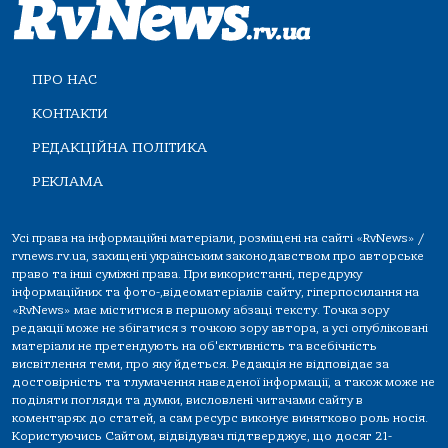
ПРО НАС
КОНТАКТИ
РЕДАКЦІЙНА ПОЛІТИКА
РЕКЛАМА
Усі права на інформаційні матеріали, розміщені на сайті «RvNews» /
rvnews.rv.ua, захищені українським законодавством про авторське
право та інші суміжні права. При використанні, передруку
інформаційних та фото-,відеоматеріалів сайту, гіперпосилання на
«RvNews» має міститися в першому абзаці тексту. Точка зору
редакції може не збігатися з точкою зору автора, а усі опубліковані
матеріали не претендують на об'єктивність та всебічність
висвітлення теми, про яку йдеться. Редакція не відповідає за
достовірність та тлумачення наведеної інформації, а також може не
поділяти погляди та думки, висловлені читачами сайту в
коментарях до статей, а сам ресурс виконує винятково роль носія.
Користуючись Сайтом, відвідувач підтверджує, що досяг 21-