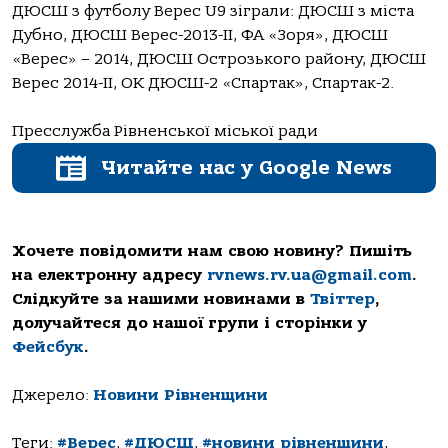
ДЮСШ з футболу Верес U9 зіграли: ДЮСШ з міста
Дубно, ДЮСШ Верес-2013-ІІ, ФА «Зоря», ДЮСШ
«Верес» – 2014, ДЮСШ Острозького району, ДЮСШ
Верес 2014-ІІ, ОК ДЮСШ-2 «Спартак», Спартак-2.
Пресслужба Рівненської міської ради
Читайте нас у Google News
Хочете повідомити нам свою новину? Пишіть
на електронну адресу
rvnews.rv.ua@gmail.com
.
Слідкуйте за нашими новинами в
Твіттер
,
долучайтеся до нашої групи і сторінки у
Фейсбук
.
Джерело:
Новини Рівненщини
Теги:
#Верес
,
#ДЮСШ
,
#новини рівненщини
,