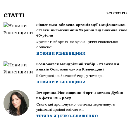
ВСІ СТАТТІ
>
СТАТТІ
Рівненська обласна організації Національної
спілки письменників України відзначила своє
40-річчя
Урочисті збори із нагоди 40-річчя Рівненської
обласної...
НОВИНИ РІВНЕНЩИНИ
Розпочався мандрівний табір «Стежками
князів Острозьких» на Рівненщині
В Острозі, на Замковій горі, у четвер...
НОВИНИ РІВНЕНЩИНИ
Історична Рівненщина: Форт-застава Дубно
на фото 1916 року
Сьогодні пропонуємо читачам переглянути
унікальні архівні світлини...
ТЕТЯНА ЯЦЕЧКО-БЛАЖЕНКО