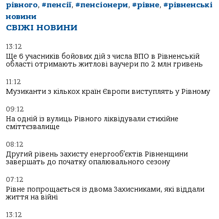
рівного
,
#пенсії
,
#пенсіонери
,
#рівне
,
#рівненські
новини
СВІЖІ НОВИНИ
13:12
Ще 6 учасників бойових дій з числа ВПО в Рівненській
області отримають житлові ваучери по 2 млн гривень
11:12
Музиканти з кількох країн Європи виступлять у Рівному
09:12
На одній із вулиць Рівного ліквідували стихійне
сміттєзвалище
08:12
Другий рівень захисту енергооб’єктів Рівненщини
завершать до початку опалювального сезону
07:12
Рівне попрощається із двома Захисниками, які віддали
життя на війні
13:12