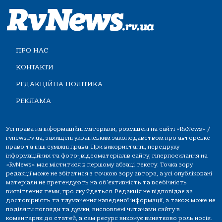
ПРО НАС
КОНТАКТИ
РЕДАКЦІЙНА ПОЛІТИКА
РЕКЛАМА
Усі права на інформаційні матеріали, розміщені на сайті «RvNews» /
rvnews.rv.ua, захищені українським законодавством про авторське
право та інші суміжні права. При використанні, передруку
інформаційних та фото-,відеоматеріалів сайту, гіперпосилання на
«RvNews» має міститися в першому абзаці тексту. Точка зору
редакції може не збігатися з точкою зору автора, а усі опубліковані
матеріали не претендують на об'єктивність та всебічність
висвітлення теми, про яку йдеться. Редакція не відповідає за
достовірність та тлумачення наведеної інформації, а також може не
поділяти погляди та думки, висловлені читачами сайту в
коментарях до статей, а сам ресурс виконує винятково роль носія.