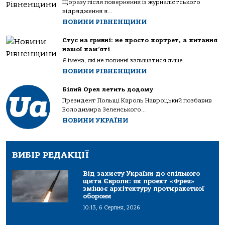
Щоразу після повернення із журналістського
відрядження я...
НОВИНИ РІВНЕНЩИНИ
Стус на гривні: не просто портрет, а питання
нашої пам’яті
Є імена, які не повинні залишатися лише...
НОВИНИ РІВНЕНЩИНИ
Білий Орел летить додому
Президент Польщі Кароль Навроцький позбавив
Володимира Зеленського...
НОВИНИ УКРАЇНИ
ВИБІР РЕДАКЦІЇ
Від захисту України до спільного
щита Європи: як проєкт «Фрея»
змінює архітектуру протиракетної
оборони
10:13, 6 Серпня, 2026