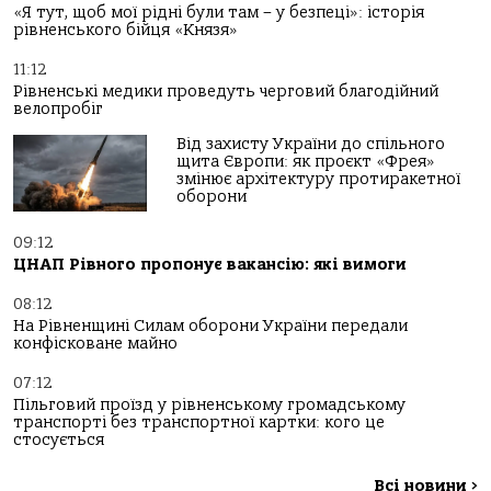
«Я тут, щоб мої рідні були там – у безпеці»: історія
рівненського бійця «Князя»
11:12
Рівненські медики проведуть черговий благодійний
велопробіг
Від захисту України до спільного
щита Європи: як проєкт «Фрея»
змінює архітектуру протиракетної
оборони
09:12
ЦНАП Рівного пропонує вакансію: які вимоги
08:12
На Рівненщині Силам оборони України передали
конфісковане майно
07:12
Пільговий проїзд у рівненському громадському
транспорті без транспортної картки: кого це
стосується
Всі новини
>