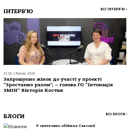
ВСІ ІНТЕРВ'Ю
>
ІНТЕРВ'Ю
22:26, 1 Липня, 2026
Запрошуємо жінок до участі у проєкті
“Зростаємо разом”, – голова ГО “Інтонація
ЗМІН” Вікторія Костюк
ВСІ БЛОГИ
>
БЛОГИ
У святкових обіймах Саксонії