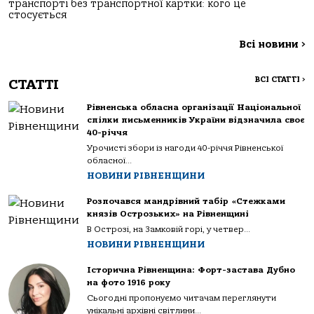
транспорті без транспортної картки: кого це
стосується
Всі новини
>
ВСІ СТАТТІ
>
СТАТТІ
Рівненська обласна організації Національної
спілки письменників України відзначила своє
40-річчя
Урочисті збори із нагоди 40-річчя Рівненської
обласної...
НОВИНИ РІВНЕНЩИНИ
Розпочався мандрівний табір «Стежками
князів Острозьких» на Рівненщині
В Острозі, на Замковій горі, у четвер...
НОВИНИ РІВНЕНЩИНИ
Історична Рівненщина: Форт-застава Дубно
на фото 1916 року
Сьогодні пропонуємо читачам переглянути
унікальні архівні світлини...