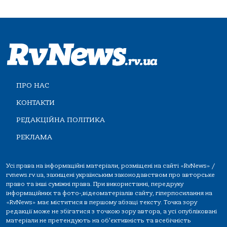
ПРО НАС
КОНТАКТИ
РЕДАКЦІЙНА ПОЛІТИКА
РЕКЛАМА
Усі права на інформаційні матеріали, розміщені на сайті «RvNews» /
rvnews.rv.ua, захищені українським законодавством про авторське
право та інші суміжні права. При використанні, передруку
інформаційних та фото-,відеоматеріалів сайту, гіперпосилання на
«RvNews» має міститися в першому абзаці тексту. Точка зору
редакції може не збігатися з точкою зору автора, а усі опубліковані
матеріали не претендують на об'єктивність та всебічність