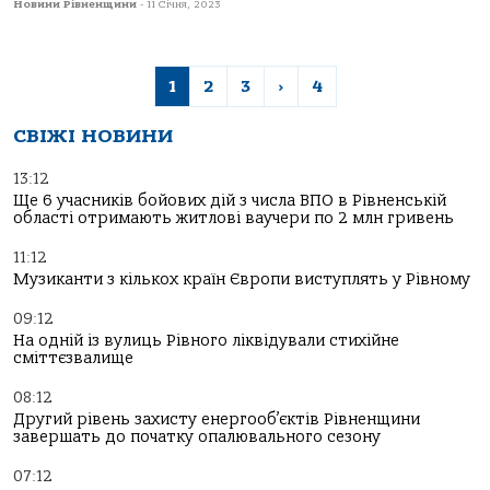
Новини Рівненщини
-
11 Січня, 2023
1
2
3
›
4
СВІЖІ НОВИНИ
13:12
Ще 6 учасників бойових дій з числа ВПО в Рівненській
області отримають житлові ваучери по 2 млн гривень
11:12
Музиканти з кількох країн Європи виступлять у Рівному
09:12
На одній із вулиць Рівного ліквідували стихійне
сміттєзвалище
08:12
Другий рівень захисту енергооб’єктів Рівненщини
завершать до початку опалювального сезону
07:12