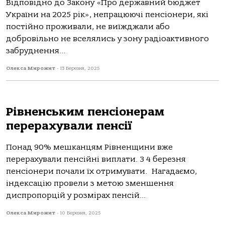
Відповідно до Закону «Про державний бюджет
України на 2025 рік», непрацюючі пенсіонери, які
постійно проживали, не виїжджали або
добровільно не вселялись у зону радіоактивного
забруднення...
Олекса Мирожит
-
13 Березня, 2025
Рівненським пенсіонерам
перерахували пенсії
Понад 90% мешканцям Рівненщини вже
перерахували пенсійні виплати. З 4 березня
пенсіонери почали їх отримувати. Нагадаємо,
індексацію провели з метою зменшення
диспропорцій у розмірах пенсій...
Олекса Мирожит
-
10 Березня, 2025