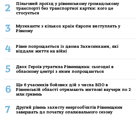
Пільговий проїзд у рівненському громадському
2
транспорті без транспортної картки: кого це
стосується
3
Музиканти з кількох країн Європи виступлять у
Рівному
4
Рівне попрощається із двома Захисниками, які
віддали життя на війні
5
Двох Героїв утратила Рівненщина: сьогодні в
обласному центрі з ними попрощаються
Ще 6 учасників бойових дій з числа ВПО в
6
Рівненській області отримають житлові ваучери по 2
млн гривень
7
Другий рівень захисту енергооб’єктів Рівненщини
завершать до початку опалювального сезону