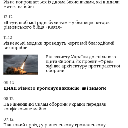
Рівне попрощається із двома Захисниками, які віддали
життя на війні
13:12
«Я тут, щоб мої рідні були там – у безпеці»: історія
рівненського бійця «Князя»
11:12
Рівненські медики проведуть черговий благодійний
велопробіг
Від захисту України до спільного
щита Європи: як проєкт «Фрея»
змінює архітектуру протиракетної
оборони
09:12
ЦНАП Рівного пропонує вакансію: які вимоги
08:12
На Рівненщині Силам оборони України передали
конфісковане майно
07:12
Пільговий проїзд у рівненському громадському