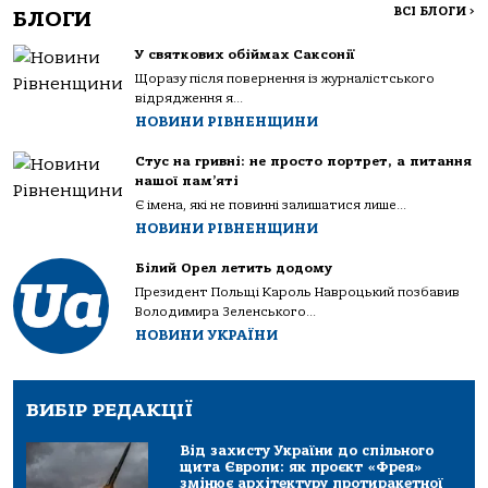
ВСІ БЛОГИ
>
БЛОГИ
У святкових обіймах Саксонії
Щоразу після повернення із журналістського
відрядження я...
НОВИНИ РІВНЕНЩИНИ
Стус на гривні: не просто портрет, а питання
нашої пам’яті
Є імена, які не повинні залишатися лише...
НОВИНИ РІВНЕНЩИНИ
Білий Орел летить додому
Президент Польщі Кароль Навроцький позбавив
Володимира Зеленського...
НОВИНИ УКРАЇНИ
ВИБІР РЕДАКЦІЇ
Від захисту України до спільного
щита Європи: як проєкт «Фрея»
змінює архітектуру протиракетної