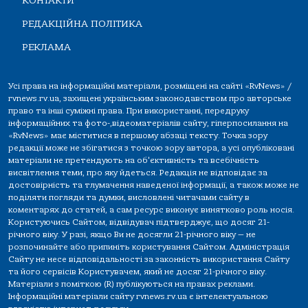
КОНТАКТИ
РЕДАКЦІЙНА ПОЛІТИКА
РЕКЛАМА
Усі права на інформаційні матеріали, розміщені на сайті «RvNews» /
rvnews.rv.ua, захищені українським законодавством про авторське
право та інші суміжні права. При використанні, передруку
інформаційних та фото-,відеоматеріалів сайту, гіперпосилання на
«RvNews» має міститися в першому абзаці тексту. Точка зору
редакції може не збігатися з точкою зору автора, а усі опубліковані
матеріали не претендують на об'єктивність та всебічність
висвітлення теми, про яку йдеться. Редакція не відповідає за
достовірність та тлумачення наведеної інформації, а також може не
поділяти погляди та думки, висловлені читачами сайту в
коментарях до статей, а сам ресурс виконує винятково роль носія.
Користуючись Сайтом, відвідувач підтверджує, що досяг 21-
річного віку. У разі, якщо Ви не досягли 21-річного віку — не
розпочинайте або припиніть користування Сайтом. Адміністрація
Сайту не несе відповідальності за законність використання Сайту
та його сервісів Користувачем, який не досяг 21-річного віку.
Матеріали з поміткою (R) публікуються на правах реклами.
Інформаційні матеріали сайту rvnews.rv.ua є інтелектуальною