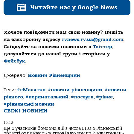
Читайте нас у Google News
Хочете повідомити нам свою новину? Пишіть
на електронну адресу
rvnews.rv.ua@gmail.com
.
Слідкуйте за нашими новинами в
Твіттер
,
долучайтеся до нашої групи і сторінки у
Фейсбук
.
Джерело:
Новини Рівненщини
Теги:
#єМалятко
,
#новини рівненщини
,
#новини
рівного
,
#перинатальний
,
#послуга
,
#рівне
,
#рівненські новини
СВІЖІ НОВИНИ
13:12
Ще 6 учасників бойових дій з числа ВПО в Рівненській
області отримають житлові ваучери по 2 млн гривень