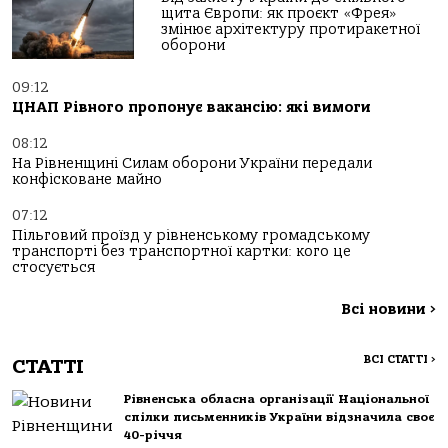
щита Європи: як проєкт «Фрея»
змінює архітектуру протиракетної
оборони
09:12
ЦНАП Рівного пропонує вакансію: які вимоги
08:12
На Рівненщині Силам оборони України передали
конфісковане майно
07:12
Пільговий проїзд у рівненському громадському
транспорті без транспортної картки: кого це
стосується
Всі новини
>
ВСІ СТАТТІ
>
СТАТТІ
Рівненська обласна організації Національної
спілки письменників України відзначила своє
40-річчя