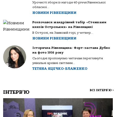
Урочисті збори із нагоди 40-річчя Рівненської
обласної...
НОВИНИ РІВНЕНЩИНИ
Розпочався мандрівний табір «Стежками
князів Острозьких» на Рівненщині
В Острозі, на Замковій горі, у четвер...
НОВИНИ РІВНЕНЩИНИ
Історична Рівненщина: Форт-застава Дубно
на фото 1916 року
Сьогодні пропонуємо читачам переглянути
унікальні архівні світлини...
ТЕТЯНА ЯЦЕЧКО-БЛАЖЕНКО
ВСІ ІНТЕРВ'Ю
>
ІНТЕРВ'Ю