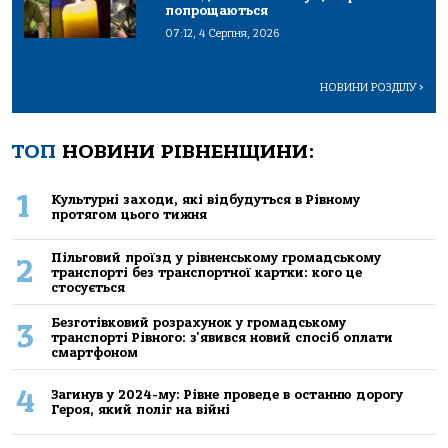
попрощаються
07:12, 4 Серпня, 2026
НОВИНИ РОЗДІЛУ
>
ТОП
НОВИНИ РІВНЕНЩИНИ:
1
Культурні заходи, які відбудуться в Рівному
протягом цього тижня
Пільговий проїзд у рівненському громадському
2
транспорті без транспортної картки: кого це
стосується
Безготівковий розрахунок у громадському
3
транспорті Рівного: з'явився новий спосіб оплати
смартфоном
4
Загинув у 2024-му: Рівне проведе в останню дорогу
Героя, який поліг на війні