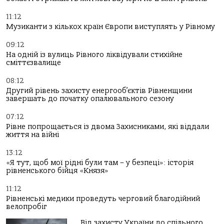
11:12
Музиканти з кількох країн Європи виступлять у Рівному
09:12
На одній із вулиць Рівного ліквідували стихійне
сміттєзвалище
08:12
Другий рівень захисту енергооб’єктів Рівненщини
завершать до початку опалювального сезону
07:12
Рівне попрощається із двома Захисниками, які віддали
життя на війні
13:12
«Я тут, щоб мої рідні були там – у безпеці»: історія
рівненського бійця «Князя»
11:12
Рівненські медики проведуть черговий благодійний
велопробіг
Від захисту України до спільного