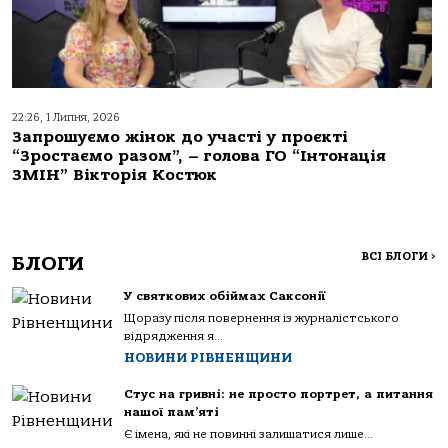
22:26, 1 Липня, 2026
Запрошуємо жінок до участі у проєкті
“Зростаємо разом”, – голова ГО “Інтонація
ЗМІН” Вікторія Костюк
ВСІ БЛОГИ
>
БЛОГИ
У святкових обіймах Саксонії
Щоразу після повернення із журналістського
відрядження я...
НОВИНИ РІВНЕНЩИНИ
Стус на гривні: не просто портрет, а питання
нашої пам’яті
Є імена, які не повинні залишатися лише...