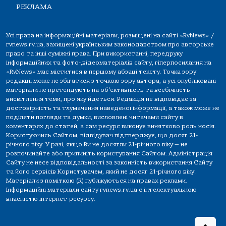
РЕКЛАМА
Усі права на інформаційні матеріали, розміщені на сайті «RvNews» /
rvnews.rv.ua, захищені українським законодавством про авторське
право та інші суміжні права. При використанні, передруку
інформаційних та фото-,відеоматеріалів сайту, гіперпосилання на
«RvNews» має міститися в першому абзаці тексту. Точка зору
редакції може не збігатися з точкою зору автора, а усі опубліковані
матеріали не претендують на об'єктивність та всебічність
висвітлення теми, про яку йдеться. Редакція не відповідає за
достовірність та тлумачення наведеної інформації, а також може не
поділяти погляди та думки, висловлені читачами сайту в
коментарях до статей, а сам ресурс виконує винятково роль носія.
Користуючись Сайтом, відвідувач підтверджує, що досяг 21-
річного віку. У разі, якщо Ви не досягли 21-річного віку — не
розпочинайте або припиніть користування Сайтом. Адміністрація
Сайту не несе відповідальності за законність використання Сайту
та його сервісів Користувачем, який не досяг 21-річного віку.
Матеріали з поміткою (R) публікуються на правах реклами.
Інформаційні матеріали сайту rvnews.rv.ua є інтелектуальною
власністю інтернет-ресурсу.