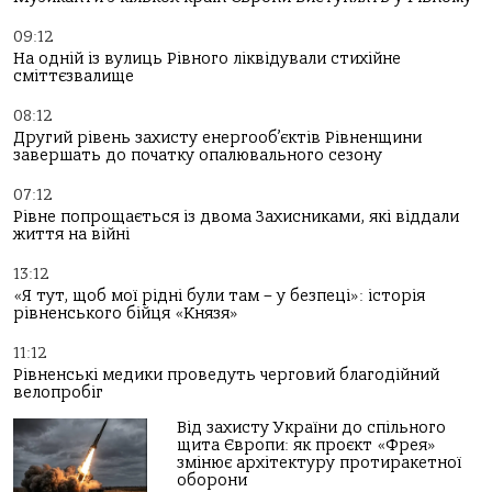
09:12
На одній із вулиць Рівного ліквідували стихійне
сміттєзвалище
08:12
Другий рівень захисту енергооб’єктів Рівненщини
завершать до початку опалювального сезону
07:12
Рівне попрощається із двома Захисниками, які віддали
життя на війні
13:12
«Я тут, щоб мої рідні були там – у безпеці»: історія
рівненського бійця «Князя»
11:12
Рівненські медики проведуть черговий благодійний
велопробіг
Від захисту України до спільного
щита Європи: як проєкт «Фрея»
змінює архітектуру протиракетної
оборони