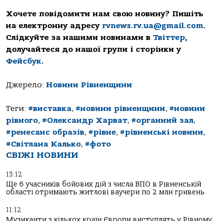
Хочете повідомити нам свою новину? Пишіть
на електронну адресу
rvnews.rv.ua@gmail.com
.
Слідкуйте за нашими новинами в
Твіттер
,
долучайтеся до нашої групи і сторінки у
Фейсбук
.
Джерело:
Новини Рівненщини
Теги:
#виставка
,
#новини рівненщини
,
#новини
рівного
,
#Олександр Харват
,
#органний зал
,
#ренесанс образів
,
#рівне
,
#рівненські новини
,
#Світлана Калько
,
#фото
СВІЖІ НОВИНИ
13:12
Ще 6 учасників бойових дій з числа ВПО в Рівненській
області отримають житлові ваучери по 2 млн гривень
11:12
Музиканти з кількох країн Європи виступлять у Рівному