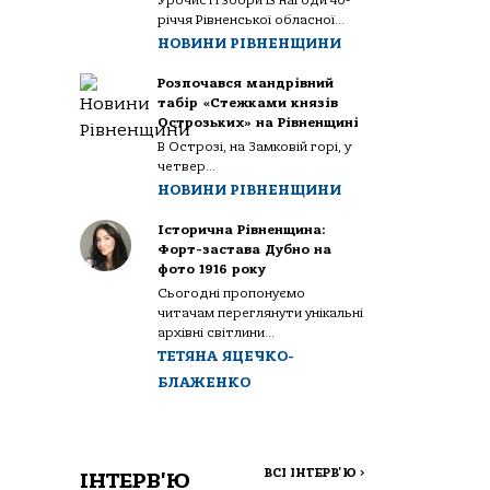
Урочисті збори із нагоди 40-
річчя Рівненської обласної...
НОВИНИ РІВНЕНЩИНИ
Розпочався мандрівний
табір «Стежками князів
Острозьких» на Рівненщині
В Острозі, на Замковій горі, у
четвер...
НОВИНИ РІВНЕНЩИНИ
Історична Рівненщина:
Форт-застава Дубно на
фото 1916 року
Сьогодні пропонуємо
читачам переглянути унікальні
архівні світлини...
ТЕТЯНА ЯЦЕЧКО-
БЛАЖЕНКО
ВСІ ІНТЕРВ'Ю
>
ІНТЕРВ'Ю