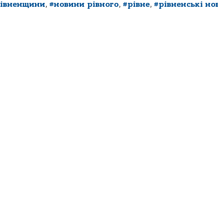
рівненщини
,
#новини рівного
,
#рівне
,
#рівненські но