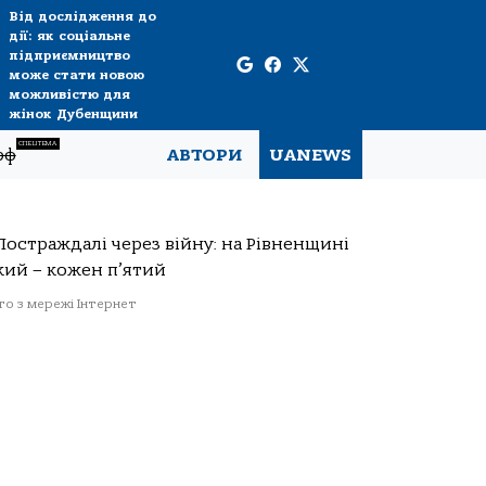
Від дослідження до
дії: як соціальне
підприємництво
може стати новою
можливістю для
жінок Дубенщини
СПЕЦТЕМА
рф
АВТОРИ
UANEWS
о з мережі Інтернет