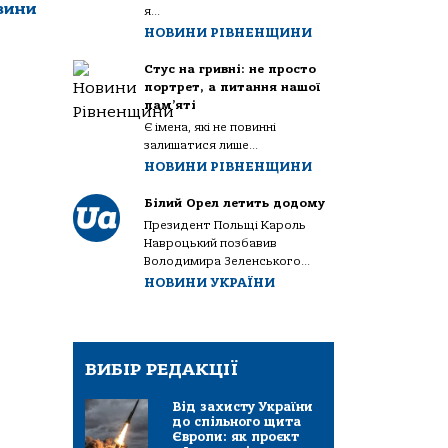
вини
я...
НОВИНИ РІВНЕНЩИНИ
Стус на гривні: не просто
портрет, а питання нашої
пам’яті
Є імена, які не повинні
залишатися лише...
НОВИНИ РІВНЕНЩИНИ
Білий Орел летить додому
Президент Польщі Кароль
Навроцький позбавив
Володимира Зеленського...
НОВИНИ УКРАЇНИ
ВИБІР РЕДАКЦІЇ
Від захисту України
до спільного щита
Європи: як проєкт