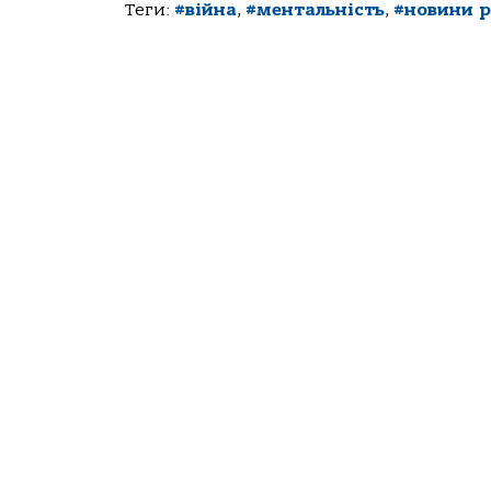
Теги:
#війна
,
#ментальність
,
#новини 