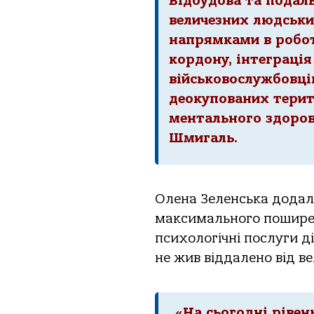
Відбудова та подал
величезних людськи
напрямками в робот
кордону, інтеграці
військовослужбовців
деокупованих терит
ментального здоров’
Шмигаль.
Олена Зеленська додал
максимального поширен
психологічні послуги д
не жив віддалено від ве
«На сьогодні рівен