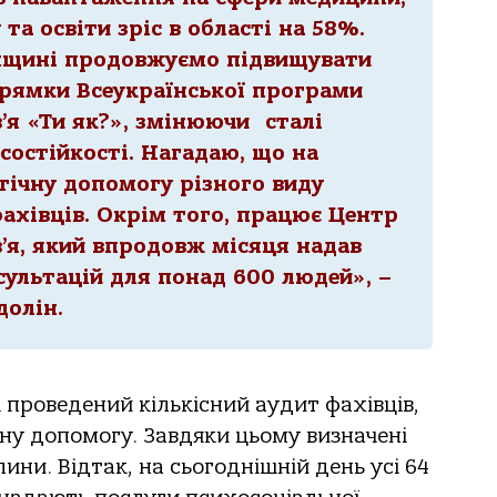
та освіти зріс в області на 58%.
енщині продовжуємо підвищувати
прямки Всеукраїнської програми
’я «Ти як?», змінюючи сталі
состійкості. Нагадаю, що на
гічну допомогу різного виду
фахівців. Окрім того, працює Центр
’я, який впродовж місяця надав
сультацій для понад 600 людей», –
долін.
і проведений кількісний аудит фахівців,
ну допомогу. Завдяки цьому визначені
лини. Відтак, на сьогоднішній день усі 64