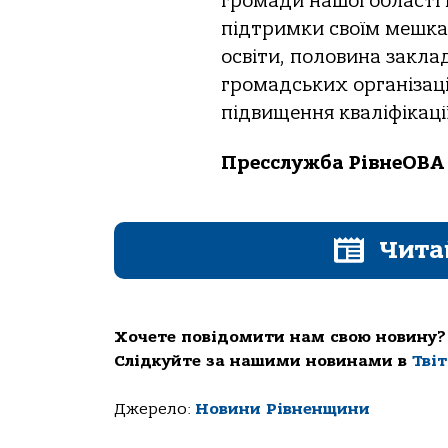
громади нашої області
підтримки своїм мешкан
освіти, половина закла
громадських організаці
підвищення кваліфікації
Пресслужба РівнеОВА
Чита
Хочете повідомити нам свою новину?
Слідкуйте за нашими новинами в
Тві
Джерело:
Новини Рівненщини