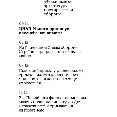
«Фрея» змінює
архітектуру
протиракетної
оборони
09:12
ЦНАП Рівного пропонує
вакансію: які вимоги
08:12
На Рівненщині Силам оборони
України передали конфісковане
майно
07:12
Пільговий проїзд у рівненському
громадському транспорті без
транспортної картки: кого це
стосується
13:12
Без Пенсійного фонду: рівняни, які
мають право на виплату до Дня
Незалежності, отримають її
автоматично