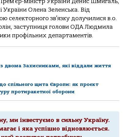
 Прем’єр-міністр України Денис Шмигаль,
і України Олена Зеленська. Від
ю селекторного зв’язку долучилися в.о.
олін, заступниця голови ОДА Людмила
ики профільних департаментів.
із двома Захисниками, які віддали життя
до спільного щита Європи: як проєкт
туру протиракетної оборони
у, ми інвестуємо в сильну Україну.
магає і яка успішно відновлюється.