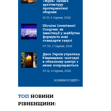
«Фрея» змінює
архітектуру
протиракетної
оборони
10:13, 6 Серпня, 2026
Ukraine Investment
Congress: як
інвестиції у майбутнє
формують нові
стандарти галузі
07:33, 5 Серпня, 2026
Двох Героїв утратила
Рівненщина: сьогодні
в обласному центрі з
ними попрощаються
07:12, 4 Серпня, 2026
НОВИНИ РОЗДІЛУ
>
ТОП
НОВИНИ
РІВНЕНЩИНИ: