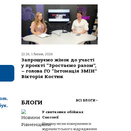
22:26, 1 Липня, 2026
Запрошуємо жінок до участі
у проєкті “Зростаємо разом”,
– голова ГО “Інтонація ЗМІН”
Вікторія Костюк
com
.
ВСІ БЛОГИ
>
БЛОГИ
бук
.
У святкових обіймах
Саксонії
Щоразу після повернення із
журналістського відрядження