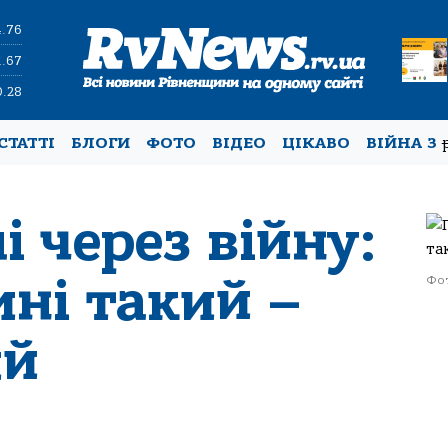
4.76
1.67
0.28
СТАТТІ
БЛОГИ
ФОТО
ВІДЕО
ЦІКАВО
ВІЙНА З
 через війну:
ні такий –
Фот
ий