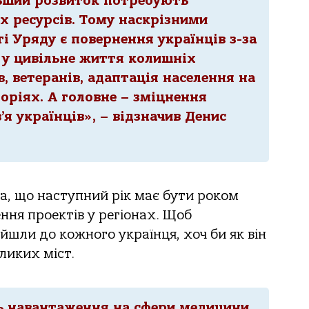
ьший розвиток потребують
х ресурсів. Тому наскрізними
і Уряду є повернення українців з-за
я у цивільне життя колишніх
, ветеранів, адаптація населення на
оріях. А головне – зміцнення
я українців», – відзначив Денис
а, що наступний рік має бути роком
ня проектів у регіонах. Щоб
ійшли до кожного українця, хоч би як він
ликих міст.
ь навантаження на сфери медицини,