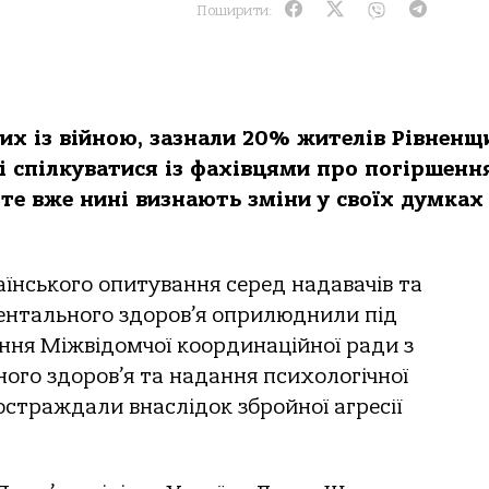
Поширити:
них із війною, зазнали 20% жителів Рівненщ
ві спілкуватися із фахівцями про погіршенн
те вже нині визнають зміни у своїх думках 
аїнського опитування серед надавачів та
ментального здоров’я оприлюднили під
ння Міжвідомчої координаційної ради з
ого здоров’я та надання психологічної
остраждали внаслідок збройної агресії