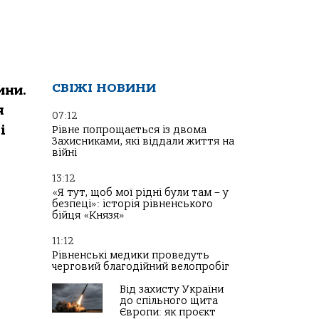
СВІЖІ НОВИНИ
ини.
я
07:12
і
Рівне попрощається із двома
Захисниками, які віддали життя на
війні
13:12
«Я тут, щоб мої рідні були там – у
безпеці»: історія рівненського
бійця «Князя»
11:12
Рівненські медики проведуть
черговий благодійний велопробіг
Від захисту України
до спільного щита
Європи: як проєкт