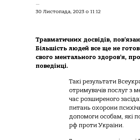
—
30 Листопада, 2023 о 11:12
Травматичних досвідів, пов’яза
Більшість людей все ще не гото
свого ментального здоров’я, про
поведінці.
Такі результати Всеукр
отримувачів послуг з 
час розширеного засіда
питань охорони психічн
допомоги особам, які п
рф проти України.