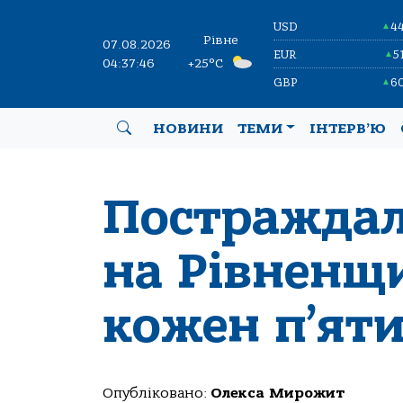
USD
4
▲
Рівне
07.08.2026
EUR
5
▲
04:37:46
+25°C
GBP
6
▲
НОВИНИ
ТЕМИ
ІНТЕРВ’Ю
Постраждалі
на Рівненщи
кожен п’ят
Опубліковано:
Олекса Мирожит