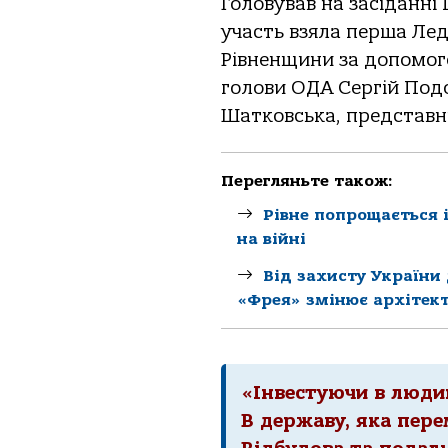
Головував на засіданні
участь взяла перша Лед
Рівненщини за допомого
голови ОДА Сергій Под
Шатковська, представн
Перегляньте також:
Рівне попрощається 
на війні
Від захисту України 
«Фрея» змінює архітек
«Інвестуючи в людин
В державу, яка пере