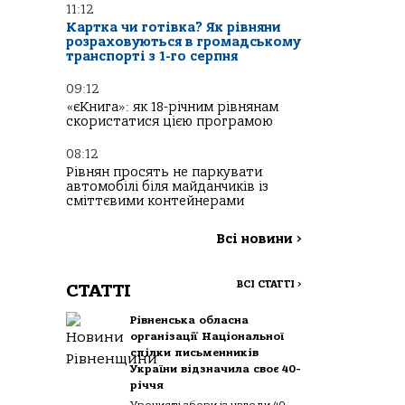
11:12
Картка чи готівка? Як рівняни
розраховуються в громадському
транспорті з 1-го серпня
09:12
«єКнига»: як 18-річним рівнянам
скористатися цією програмою
08:12
Рівнян просять не паркувати
автомобілі біля майданчиків із
сміттєвими контейнерами
Всі новини
>
ВСІ СТАТТІ
>
СТАТТІ
Рівненська обласна
організації Національної
спілки письменників
України відзначила своє 40-
річчя