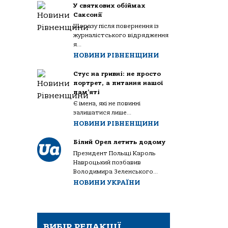
У святкових обіймах
Саксонії
Щоразу після повернення із
журналістського відрядження
я...
НОВИНИ РІВНЕНЩИНИ
Стус на гривні: не просто
портрет, а питання нашої
пам’яті
Є імена, які не повинні
залишатися лише...
НОВИНИ РІВНЕНЩИНИ
Білий Орел летить додому
Президент Польщі Кароль
Навроцький позбавив
Володимира Зеленського...
НОВИНИ УКРАЇНИ
ВИБІР РЕДАКЦІЇ