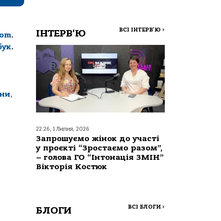
ВСІ ІНТЕРВ'Ю
>
ІНТЕРВ'Ю
com
.
бук
.
ини
,
22:26, 1 Липня, 2026
Запрошуємо жінок до участі
у проєкті “Зростаємо разом”,
– голова ГО “Інтонація ЗМІН”
Вікторія Костюк
ВСІ БЛОГИ
>
БЛОГИ