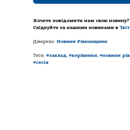
Хочете повідомити нам свою новину?
Слідкуйте за нашими новинами в
Тві
Джерело:
Новини Рівненщини
Теги:
#заклад
,
#керівники
,
#новини рі
#сесія