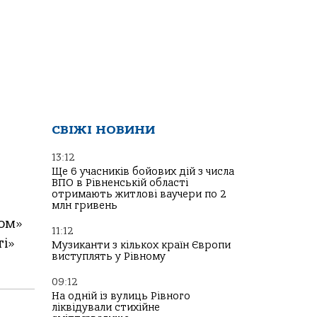
СВІЖІ НОВИНИ
13:12
Ще 6 учасників бойових дій з числа
ВПО в Рівненській області
отримають житлові ваучери по 2
млн гривень
сом»
11:12
ті»
Музиканти з кількох країн Європи
виступлять у Рівному
09:12
На одній із вулиць Рівного
ліквідували стихійне