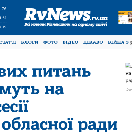
4.76
1.61
0.19
СТАТТІ
БЛОГИ
ФОТО
ВІДЕО
ЦІКАВО
ВІЙНА З
ових питань
муть на
Фот
есії
 обласної ради