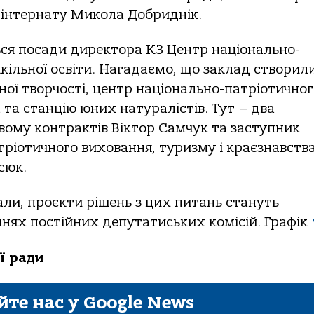
 інтернату Микола Добриднік.
ься посади директора КЗ Центр національно-
кільної освіти. Нагадаємо, що заклад створили
ої творчості, центр національно-патріотичног
 та станцію юних натуралістів. Тут – два
вому контрактів Віктор Самчук та заступник
ріотичного виховання, туризму і краєзнавств
сюк.
али, проєкти рішень з цих питань стануть
нях постійних депутатиських комісій. Графік
ї ради
йте нас у Google News