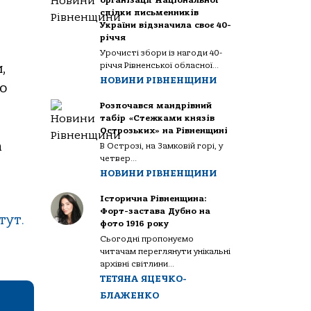
організації Національної
спілки письменників
України відзначила своє 40-
річчя
Урочисті збори із нагоди 40-
річчя Рівненської обласної...
,
НОВИНИ РІВНЕНЩИНИ
о
Розпочався мандрівний
табір «Стежками князів
Острозьких» на Рівненщині
а
В Острозі, на Замковій горі, у
четвер...
НОВИНИ РІВНЕНЩИНИ
Історична Рівненщина:
Форт-застава Дубно на
тут.
фото 1916 року
Сьогодні пропонуємо
читачам переглянути унікальні
архівні світлини...
ТЕТЯНА ЯЦЕЧКО-
БЛАЖЕНКО