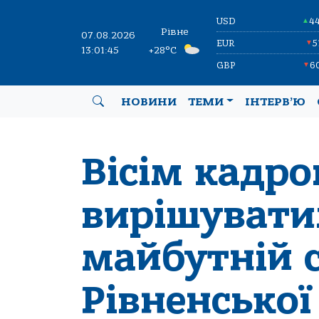
USD
4
▲
Рівне
07.08.2026
EUR
5
▼
13:01:45
+28°C
GBP
6
▼
НОВИНИ
ТЕМИ
ІНТЕРВ’Ю
Вісім кадр
вирішувати
майбутній с
Рівненської