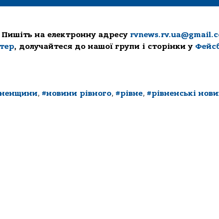
 Пишіть на електронну адресу
rvnews.rv.ua@gmail.
ттер
, долучайтеся до нашої групи і сторінки у
Фейс
вненщини
,
#новини рівного
,
#рівне
,
#рівненські нов