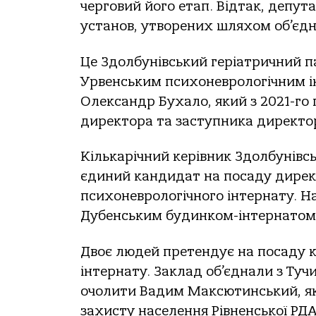
черговий його етап. Відтак, депу
установ, утворених шляхом об’єдн
Це Здолбунівський геріатричний п
Урвенським психоневрологічним і
Олександр Бухало, який з 2021-го
директора та заступника директо
Кількарічний керівник Здолбунівс
єдиний кандидат на посаду дирек
психоневрологічного інтернату. Н
Дубенським будинком-інтернатом д
Двоє людей претендує на посаду к
інтернату. Заклад об’єднали з Ту
очолити Вадим Максютинський, яки
захисту населення Рівненської РДА