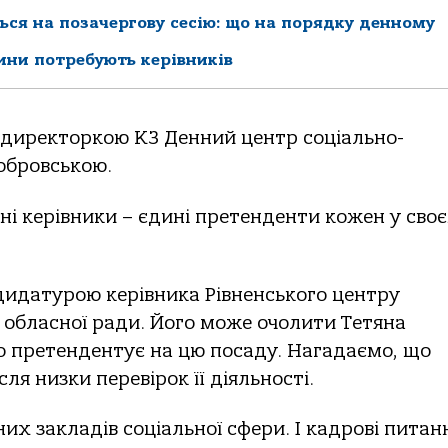
ься на позачергову сесію: що на порядку денному
ини потребують керівників
 директоркою КЗ Денний центр соціально-
обровською.
нні керівники – єдині претенденти кожен у сво
дидатурою керівника Рівненського центру
 обласної ради. Його може очолити Тетяна
о претендентує на цю посаду. Нагадаємо, що
я низки перевірок її діяльності.
их закладів соціальної сфери. І кадрові питан