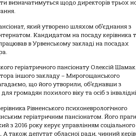
тати визначатимуться щодо директорів трьох н
ання.
ансіонат, який утворено шляхом об’єднання з
нтернатом. Кандидатом на посаду керівника т
 працював в Урвенському закладі на посадах
ра.
ького геріатричного пансіонату Олексій Шамак
тора іншого закладу – Мирогощанського
агадаємо, що його утворили, об’єднавши з
ля громадян похилого віку та осіб з інвалідн
ерівника Рівненського психоневрологічного
чинським геріатричним пансіонатом. Його праг
й з 2016 року керує управлінням соціального
. А також депутат обласної ради, чинний кері