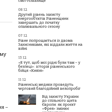
сміттєзвалище
08:12
Другий рівень захисту
енергооб’єктів Рівненщини
завершать до початку
опалювального сезону
07:12
Рівне попрощається із двома
Захисниками, які віддали життя на
війні
єму
13:12
«Я тут, щоб мої рідні були там – у
безпеці»: історія рівненського
бійця «Князя»
11:12
Рівненські медики проведуть
черговий благодійний велопробіг
Від захисту України
до спільного щита
Європи: як проєкт
ня –
«Фрея» змінює