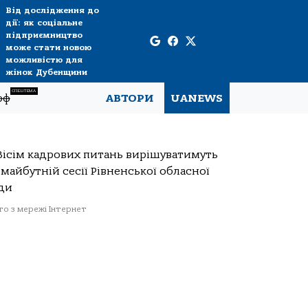
Від дослідження до
дії: як соціальне
підприємництво
може стати новою
можливістю для
жінок Дубенщини
СПЕЦТЕМА
рф
АВТОРИ
UANEWS
о з мережі Інтернет