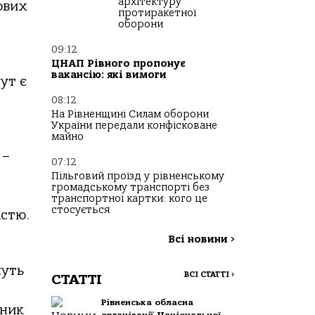
архітектуру
ових
протиракетної
оборони
09:12
ЦНАП Рівного пропонує
вакансію: які вимоги
ут є
08:12
На Рівненщині Силам оборони
України передали конфісковане
майно
 –
07:12
Пільговий проїзд у рівненському
громадському транспорті без
транспортної картки: кого це
стосується
істю.
Всі новини
>
нуть
ВСІ СТАТТІ
>
СТАТТІ
Рівненська обласна
вник