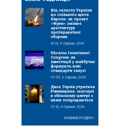
Від захисту України
до спільного щита
Європи: як проєкт
«Фрея» змінює
архітектуру
протиракетної
оборони
10:13, 6 Серпня, 2026
Ukraine Investment
Congress: як
інвестиції у майбутнє
формують нові
стандарти галузі
07:33, 5 Серпня, 2026
Двох Героїв утратила
Рівненщина: сьогодні
в обласному центрі з
ними попрощаються
07:12, 4 Серпня, 2026
НОВИНИ РОЗДІЛУ
>