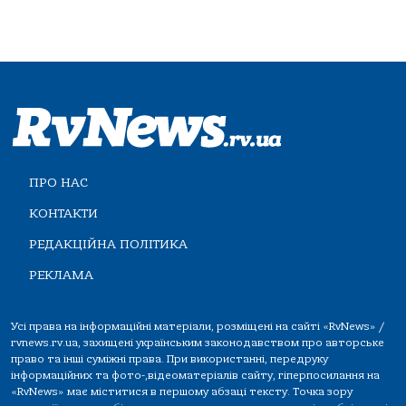
ПРО НАС
КОНТАКТИ
РЕДАКЦІЙНА ПОЛІТИКА
РЕКЛАМА
Усі права на інформаційні матеріали, розміщені на сайті «RvNews» /
rvnews.rv.ua, захищені українським законодавством про авторське
право та інші суміжні права. При використанні, передруку
інформаційних та фото-,відеоматеріалів сайту, гіперпосилання на
«RvNews» має міститися в першому абзаці тексту. Точка зору