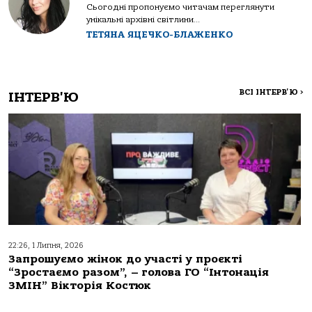
Сьогодні пропонуємо читачам переглянути
унікальні архівні світлини...
ТЕТЯНА ЯЦЕЧКО-БЛАЖЕНКО
ВСІ ІНТЕРВ'Ю
>
ІНТЕРВ'Ю
22:26, 1 Липня, 2026
Запрошуємо жінок до участі у проєкті
“Зростаємо разом”, – голова ГО “Інтонація
ЗМІН” Вікторія Костюк