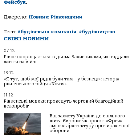
Фейсбук
.
Джерело:
Новини Рівненщини
Теги:
#будівельна компанія
,
#будівництво
СВІЖІ НОВИНИ
07:12
Рівне попрощається із двома Захисниками, які віддали
життя на війні
13:12
«Я тут, щоб мої рідні були там – у безпеці»: історія
рівненського бійця «Князя»
11:12
Рівненські медики проведуть черговий благодійний
велопробіг
Від захисту України до спільного
щита Європи: як проєкт «Фрея»
змінює архітектуру протиракетної
оборони