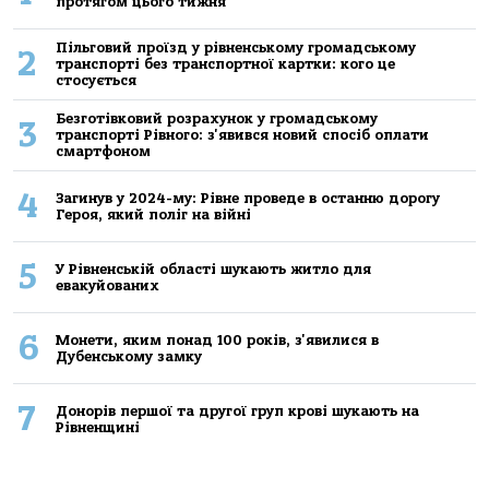
протягом цього тижня
Пільговий проїзд у рівненському громадському
2
транспорті без транспортної картки: кого це
стосується
Безготівковий розрахунок у громадському
3
транспорті Рівного: з'явився новий спосіб оплати
смартфоном
4
Загинув у 2024-му: Рівне проведе в останню дорогу
Героя, який поліг на війні
5
У Рівненській області шукають житло для
евакуйованих
6
Монети, яким понад 100 років, з'явилися в
Дубенському замку
7
Донорів першої та другої груп крові шукають на
Рівненщині