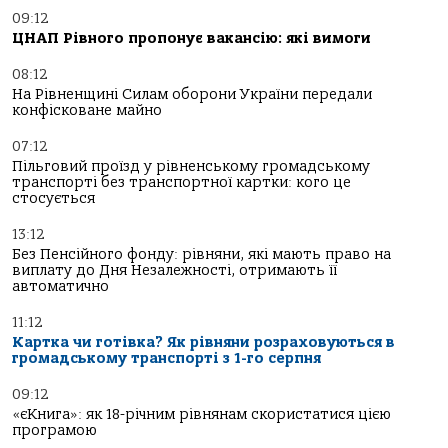
09:12
ЦНАП Рівного пропонує вакансію: які вимоги
08:12
На Рівненщині Силам оборони України передали
конфісковане майно
07:12
Пільговий проїзд у рівненському громадському
транспорті без транспортної картки: кого це
стосується
13:12
Без Пенсійного фонду: рівняни, які мають право на
виплату до Дня Незалежності, отримають її
автоматично
11:12
Картка чи готівка? Як рівняни розраховуються в
громадському транспорті з 1-го серпня
09:12
«єКнига»: як 18-річним рівнянам скористатися цією
програмою