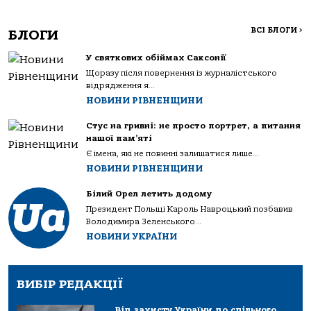
ВСІ БЛОГИ
>
БЛОГИ
У святкових обіймах Саксонії
Щоразу після повернення із журналістського
відрядження я...
НОВИНИ РІВНЕНЩИНИ
Стус на гривні: не просто портрет, а питання
нашої пам’яті
Є імена, які не повинні залишатися лише...
НОВИНИ РІВНЕНЩИНИ
Білий Орел летить додому
Президент Польщі Кароль Навроцький позбавив
Володимира Зеленського...
НОВИНИ УКРАЇНИ
ВИБІР РЕДАКЦІЇ
Від захисту України до спільного