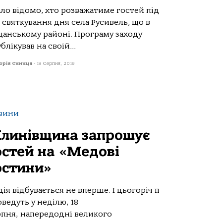
ало відомо, хто розважатиме гостей під
 святкування дня села Русивель, що в
щанському районі. Програму заходу
блікував на своїй...
орія Синиця
-
18 Серпня, 2019
вини
линівщина запрошує
остей на «Медові
остини»
ія відбувається не вперше. І цьогоріч її
ведуть у неділю, 18
рпня, напередодні великого