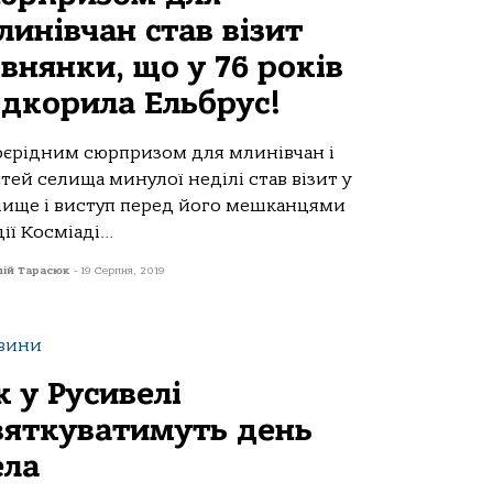
линівчан став візит
івнянки, що у 76 років
ідкорила Ельбрус!
оєрідним сюрпризом для млинівчан і
тей селища минулої неділі став візит у
лище і виступ перед його мешканцями
ії Косміаді...
лій Тарасюк
-
19 Серпня, 2019
вини
к у Русивелі
вяткуватимуть день
ела