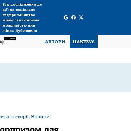
Від дослідження до
дії: як соціальне
підприємництво
може стати новою
можливістю для
жінок Дубенщини
СПЕЦТЕМА
рф
АВТОРИ
UANEWS
тєві історії, Новини
юрпризом для