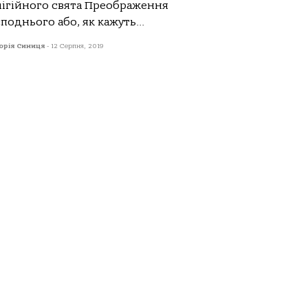
лігійного свята Преображення
поднього або, як кажуть...
орія Синиця
-
12 Серпня, 2019