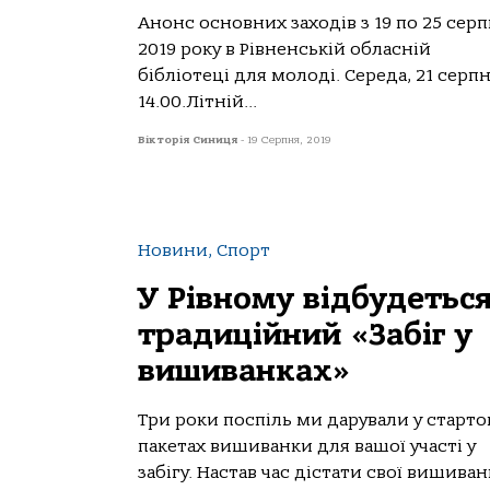
Анонс основних заходів з 19 по 25 сер
2019 року в Рівненській обласній
бібліотеці для молоді. Середа, 21 серпн
14.00.Літній...
Вікторія Синиця
-
19 Серпня, 2019
Новини, Спорт
У Рівному відбудетьс
традиційний «Забіг у
вишиванках»
Три роки поспіль ми дарували у старто
пакетах вишиванки для вашої участі у
забігу. Настав час дістати свої вишиван