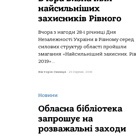
найсильніших
захисників Рівного
Вчора з нагоди 28-ї річниці Дня
Незалежності України в Рівному серед
силових структур області пройшли
змагання «Найсильніший захисник. Рі
2019»...
Вікторія Синиця
-
25 Серпня, 2019
Новини
Обласна бібліотека
запрошує на
розважальні заходи