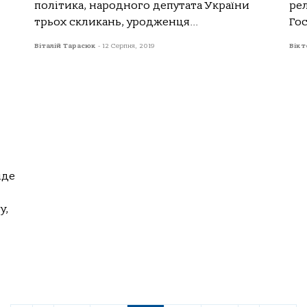
політика, народного депутата України
ре
трьох скликань, уродженця...
Гос
Віталій Тарасюк
-
12 Серпня, 2019
Вікт
іде
у,