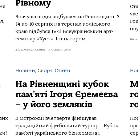
Рівному
пня
Ст
час
Значуща подія відбулася на Рівненщині. З
я,
Го
14 по 18 серпня на теренах поліського
опу
краю відбувся IV-й Всеукраїнський арт-
семінар «Куст». Ініціатором...
Вікт
Віра Мельникова
-
18 Серпня, 2019
Новини, Спорт, Статті
Но
я
На Рівненщині кубок
М
пам’яті Ігоря Єремеєва
г
– у його земляків
г
вих
В Острожці вчетверте фінішував
Под
традиційний футбольний турнір – Кубок
про
ки!
пам’яті українського бізнесмена і
се