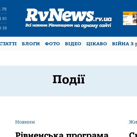
4.76
1.61
0.19
СТАТТІ
БЛОГИ
ФОТО
ВІДЕО
ЦІКАВО
ВІЙНА З
Події
Новини
Жит
Рівненська програма
С