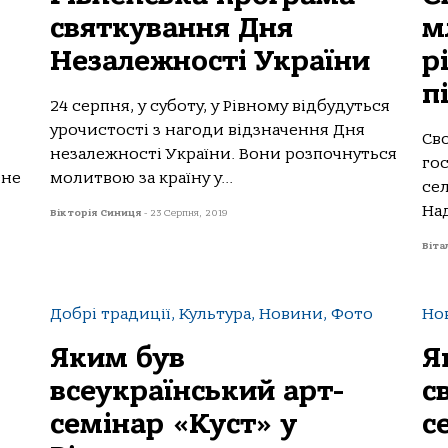
святкування Дня
м
Незалежності України
р
п
24 серпня, у суботу, у Рівному відбудуться
урочистості з нагоди відзначення Дня
Св
незалежності України. Вони розпочнуться
гос
вне
молитвою за країну у...
се
Над
Вікторія Синиця
-
23 Серпня, 2019
Віта
Добрі традиції, Культура, Новини, Фото
Но
Яким був
Я
всеукраїнський арт-
с
семінар «Куст» у
с