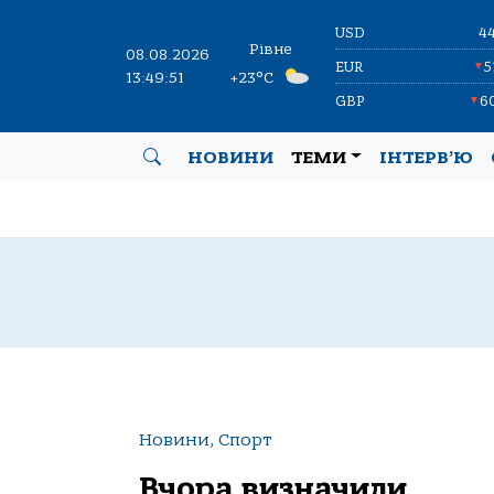
USD
4
Рівне
08.08.2026
EUR
5
▼
13:49:52
+23°C
GBP
6
▼
НОВИНИ
ТЕМИ
ІНТЕРВ’Ю
Новини, Спорт
Вчора визначили