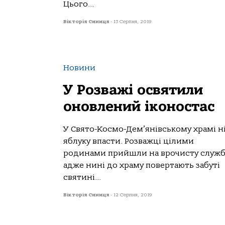
Цього...
Вікторія Синиця
-
13 Серпня, 2019
Новини
У Розважі освятили
оновлений іконостас
У Свято-Космо-Дем’янівському храмі н
яблуку впасти. Розважці цілими
родинами прийшли на врочисту служб
адже нині до храму повертають забуті
святині...
Вікторія Синиця
-
12 Серпня, 2019