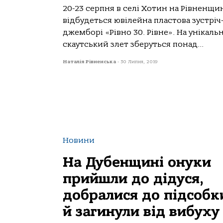
20-23 серпня в селі Хотин на Рівненщи
відбудеться ювілейна пластова зустріч
джемборі «Рівно 30. Рівне». На унікаль
скаутський злет зберуться понад...
Наталія Рівненська
-
30 Липня, 2019
Новини
На Дубенщині онуки
прийшли до дідуся,
добралися до підсобк
й загинули від вибуху