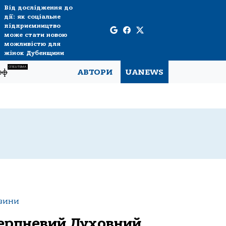
Від дослідження до
дії: як соціальне
підприємництво
може стати новою
можливістю для
жінок Дубенщини
СПЕЦТЕМА
рф
АВТОРИ
UANEWS
вини
ерпневий Духовний