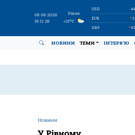
USD
4
Рівне
08.08.2026
EUR
5
▼
18:11:29
+21°C
GBP
6
▼
НОВИНИ
ТЕМИ
ІНТЕРВ’Ю
Новини
У Рівному