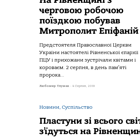
На Рівненщині з
черговою робочою
поїздкою побував
Митрополит Епіфаній
Предстоятеля Православної Церкви
України настоятелі Рівненської єпархії
ПЦУ і прихожани зустрічали квітами і
короваєм. 2 серпня, в день пам’яті
пророка...
Любомир Тлумак
-
4 Серпня, 2019
Новини, Суспільство
Пластуни зі всього сві
з’їдуться на Рівненщи