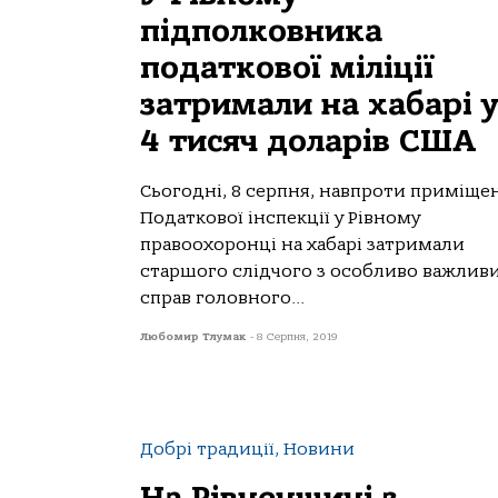
підполковника
податкової міліції
затримали на хабарі 
4 тисяч доларів США
Сьогодні, 8 серпня, навпроти приміще
Податкової інспекції у Рівному
правоохоронці на хабарі затримали
старшого слідчого з особливо важлив
справ головного...
Любомир Тлумак
-
8 Серпня, 2019
Добрі традиції, Новини