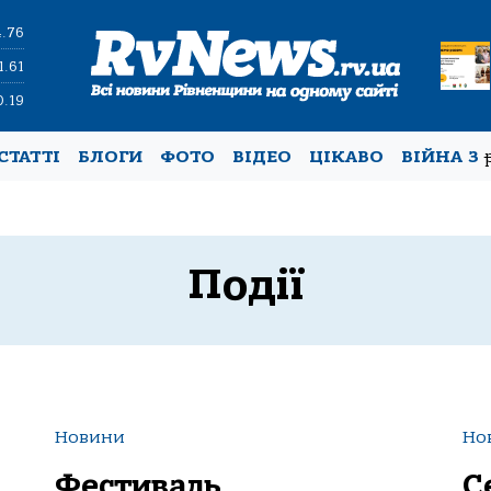
4.76
1.61
0.19
СТАТТІ
БЛОГИ
ФОТО
ВІДЕО
ЦІКАВО
ВІЙНА З
Події
Новини
Но
Фестиваль
С