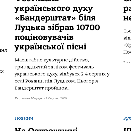
українського духу
р
«Бандерштат» біля
н
у
Луцька зібрав 10700
Сьо
поціновувачів
ві
української пісні
«Х
ння
Поч
Масштабне культурне дійство,
Вікт
тринадцятий за ліком фестиваль
их
українського духу, відбувся 2-4 серпня у
селі Рованці під Луцьком. Цьогоріч
Бандерштат пройшов...
Людмила Марчук
-
7 Серпня, 2019
Новини
Ку