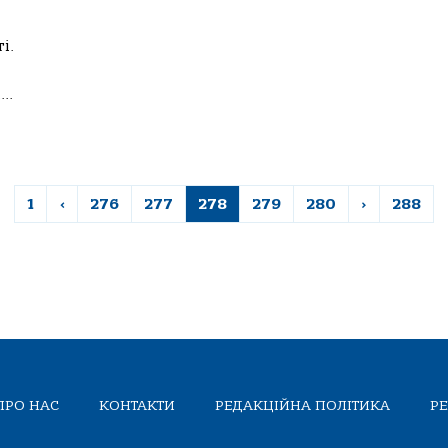
і.
..
1
‹
276
277
278
279
280
›
288
ПРО НАС
КОНТАКТИ
РЕДАКЦІЙНА ПОЛІТИКА
Р