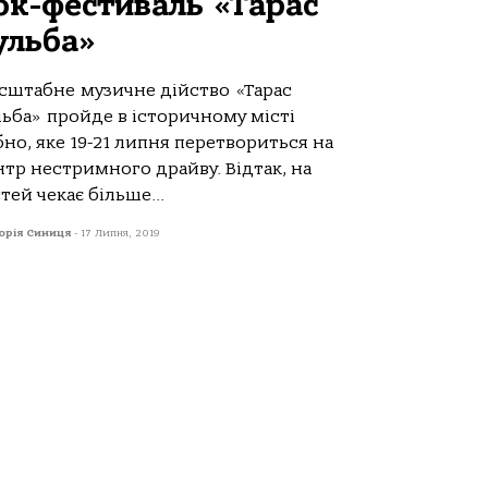
ок-фестиваль «Тарас
ульба»
сштабне музичне дійство «Тарас
льба» пройде в історичному місті
но, яке 19-21 липня перетвориться на
тр нестримного драйву. Відтак, на
тей чекає більше...
орія Синиця
-
17 Липня, 2019