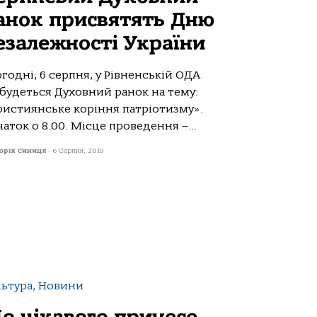
анок присвятять Дню
езалежності України
годні, 6 серпня, у Рівненській ОДА
дбудеться Духовний ранок на тему:
ристиянське коріння патріотизму».
аток о 8.00. Місце проведення –...
орія Синиця
-
6 Серпня, 2019
льтура, Новини