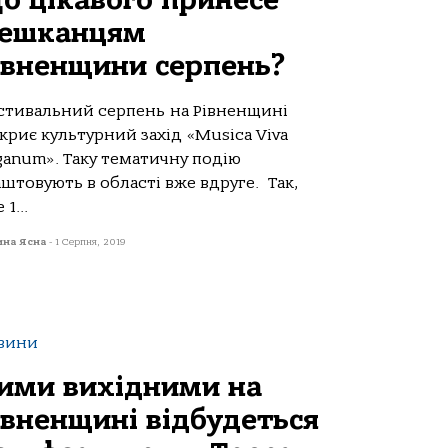
о цікавого принесе
ешканцям
івненщини серпень?
стивальний серпень на Рівненщині
криє культурний захід «Musica Viva
ganum». Таку тематичну подію
штовують в області вже вдруге. Так,
 1...
ина Ясна
-
1 Серпня, 2019
вини
ими вихідними на
івненщині відбудеться