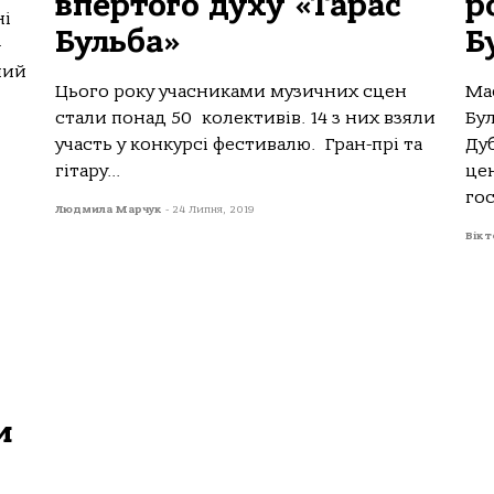
впертого духу «Тарас
р
ні
Бульба»
Б
-
ний
Цього року учасниками музичних сцен
Ма
стали понад 50 колективів. 14 з них взяли
Бу
участь у конкурсі фестивалю. Гран-прі та
Дуб
гітару...
цен
гос
Людмила Марчук
-
24 Липня, 2019
Вікт
и