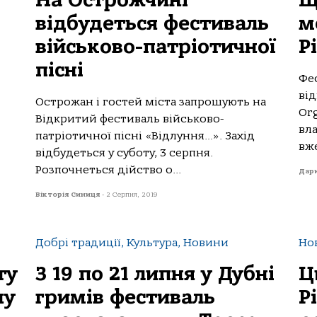
На Острожчині
Щ
відбудеться фестиваль
м
військово-патріотичної
Р
пісні
Фе
від
Острожан і гостей міста запрошують на
Or
Відкритий фестиваль військово-
вла
патріотичної пісні «Відлуння…». Захід
вже
відбудеться у суботу, 3 серпня.
Розпочнеться дійство о...
Дар
Вікторія Синиця
-
2 Серпня, 2019
Добрі традиції, Культура, Новини
Но
ту
З 19 по 21 липня у Дубні
Ц
ну
гримів фестиваль
Р