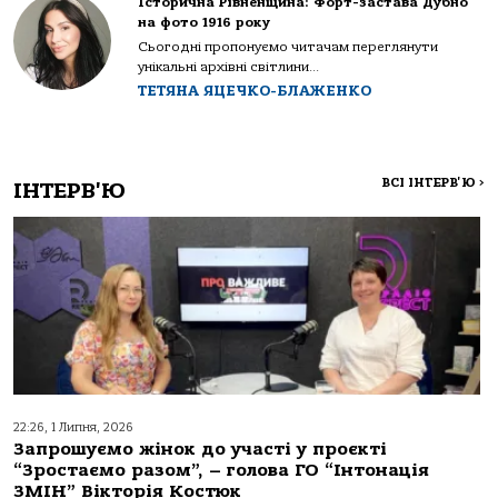
Історична Рівненщина: Форт-застава Дубно
на фото 1916 року
Сьогодні пропонуємо читачам переглянути
унікальні архівні світлини...
ТЕТЯНА ЯЦЕЧКО-БЛАЖЕНКО
ВСІ ІНТЕРВ'Ю
>
ІНТЕРВ'Ю
22:26, 1 Липня, 2026
Запрошуємо жінок до участі у проєкті
“Зростаємо разом”, – голова ГО “Інтонація
ЗМІН” Вікторія Костюк