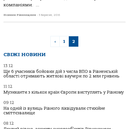
компаніями. ...
Новини Рівненщини
-
3 Вересня, 2015
‹
1
2
СВІЖІ НОВИНИ
13:12
Ще 6 учасників бойових дій з числа ВПО в Рівненській
області отримають житлові ваучери по 2 млн гривень
11:12
Музиканти з кількох країн Європи виступлять у Рівному
09:12
На одній із вулиць Рівного ліквідували стихійне
сміттєзвалище
08:12