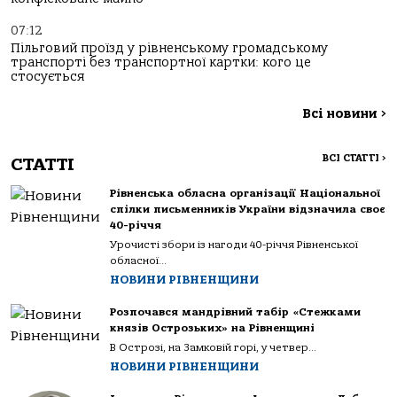
07:12
Пільговий проїзд у рівненському громадському
транспорті без транспортної картки: кого це
стосується
Всі новини
>
ВСІ СТАТТІ
>
СТАТТІ
Рівненська обласна організації Національної
спілки письменників України відзначила своє
40-річчя
Урочисті збори із нагоди 40-річчя Рівненської
обласної...
НОВИНИ РІВНЕНЩИНИ
Розпочався мандрівний табір «Стежками
князів Острозьких» на Рівненщині
В Острозі, на Замковій горі, у четвер...
НОВИНИ РІВНЕНЩИНИ