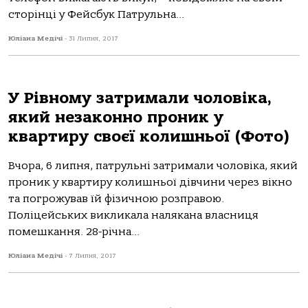
сторінці у Фейсбук Патрульна...
Юліана Медічі
-
31 Липня, 2017
У Рівному затримали чоловіка,
який незаконно проник у
квартиру своєї колишньої (Фото)
Вчора, 6 липня, патрульні затримали чоловіка, який
проник у квартиру колишньої дівчини через вікно
та погрожував їй фізичною розправою.
Поліцейських викликала налякана власниця
помешкання. 28-річна...
Юліана Медічі
-
7 Липня, 2017