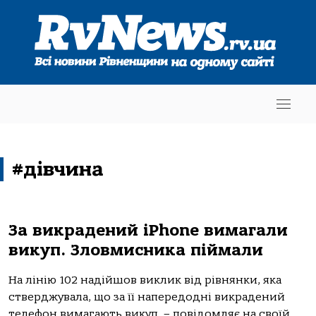
#дівчина
За викрадений iPhone вимагали
викуп. Зловмисника піймали
На лінію 102 надійшов виклик від рівнянки, яка
стверджувала, що за її напередодні викрадений
телефон вимагають викуп, – повідомляє на своїй