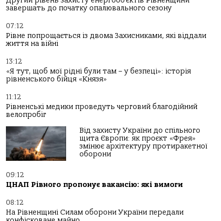
Другий рівень захисту енергооб’єктів Рівненщини
завершать до початку опалювального сезону
07:12
Рівне попрощається із двома Захисниками, які віддали
життя на війні
13:12
«Я тут, щоб мої рідні були там – у безпеці»: історія
рівненського бійця «Князя»
11:12
Рівненські медики проведуть черговий благодійний
велопробіг
Від захисту України до спільного
щита Європи: як проєкт «Фрея»
змінює архітектуру протиракетної
оборони
09:12
ЦНАП Рівного пропонує вакансію: які вимоги
08:12
На Рівненщині Силам оборони України передали
конфісковане майно