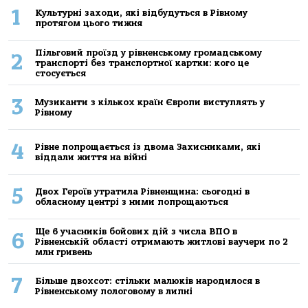
1
Культурні заходи, які відбудуться в Рівному
протягом цього тижня
Пільговий проїзд у рівненському громадському
2
транспорті без транспортної картки: кого це
стосується
3
Музиканти з кількох країн Європи виступлять у
Рівному
4
Рівне попрощається із двома Захисниками, які
віддали життя на війні
5
Двох Героїв утратила Рівненщина: сьогодні в
обласному центрі з ними попрощаються
Ще 6 учасників бойових дій з числа ВПО в
6
Рівненській області отримають житлові ваучери по 2
млн гривень
7
Більше двохсот: стільки малюків народилося в
Рівненському пологовому в липні