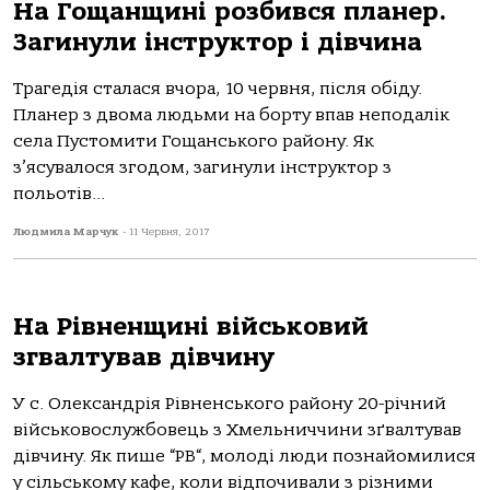
На Гощанщині розбився планер.
Загинули інструктор і дівчина
Трагедія сталася вчора, 10 червня, після обіду.
Планер з двома людьми на борту впав неподалік
села Пустомити Гощанського району. Як
з’ясувалося згодом, загинули інструктор з
польотів...
Людмила Марчук
-
11 Червня, 2017
На Рівненщині військовий
згвалтував дівчину
У с. Олександрія Рівненського району 20-річний
військовослужбовець з Хмельниччини зґвалтував
дівчину. Як пише “РВ“, молоді люди познайомилися
у сільському кафе, коли відпочивали з різними