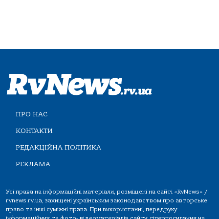
ПРО НАС
КОНТАКТИ
РЕДАКЦІЙНА ПОЛІТИКА
РЕКЛАМА
Усі права на інформаційні матеріали, розміщені на сайті «RvNews» /
rvnews.rv.ua, захищені українським законодавством про авторське
право та інші суміжні права. При використанні, передруку
інформаційних та фото-,відеоматеріалів сайту, гіперпосилання на