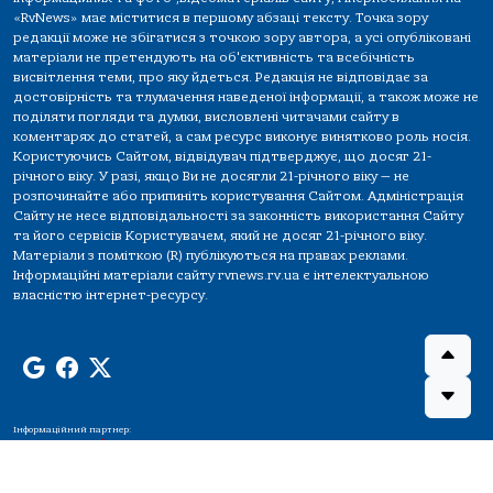
«RvNews» має міститися в першому абзаці тексту. Точка зору
редакції може не збігатися з точкою зору автора, а усі опубліковані
матеріали не претендують на об'єктивність та всебічність
висвітлення теми, про яку йдеться. Редакція не відповідає за
достовірність та тлумачення наведеної інформації, а також може не
поділяти погляди та думки, висловлені читачами сайту в
коментарях до статей, а сам ресурс виконує винятково роль носія.
Користуючись Сайтом, відвідувач підтверджує, що досяг 21-
річного віку. У разі, якщо Ви не досягли 21-річного віку — не
розпочинайте або припиніть користування Сайтом. Адміністрація
Сайту не несе відповідальності за законність використання Сайту
та його сервісів Користувачем, який не досяг 21-річного віку.
Матеріали з поміткою (R) публікуються на правах реклами.
Інформаційні матеріали сайту rvnews.rv.ua є інтелектуальною
власністю інтернет-ресурсу.
Інформаційний партнер: