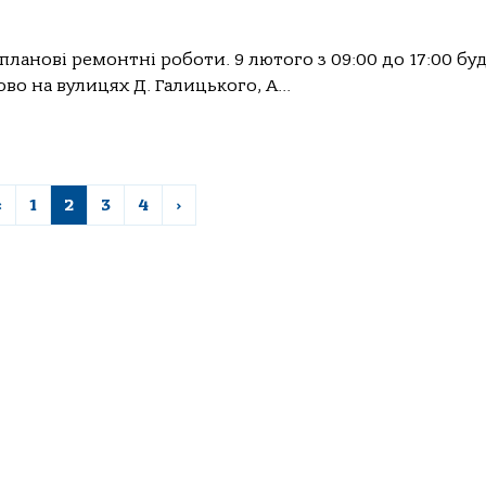
ланові ремонтні роботи. 9 лютого з 09:00 до 17:00 бу
во на вулицях Д. Галицького, А...
‹
1
2
3
4
›