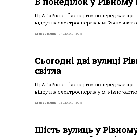
В понеділок у Рівному 
ПрАТ «Рівнеобленерго» попереджає про п
відсутня електроенергія в м. Рівне част
Марта Білик
-
17 Лютого, 2018
Сьогодні дві вулиці Рі
світла
ПрАТ «Рівнеобленерго» попереджає про п
відсутня електроенергія у м. Рівне частков
Марта Білик
-
12 Лютого, 2018
Шість вулиць у Рівному