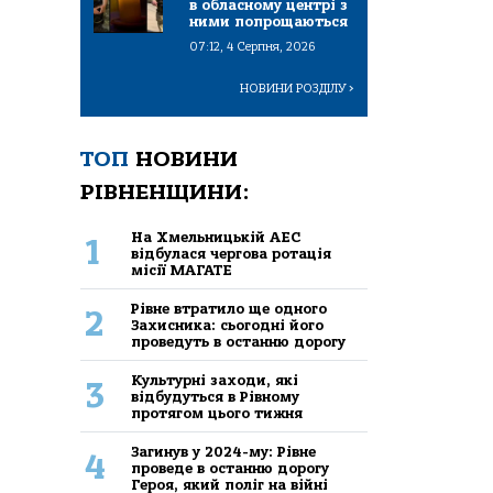
в обласному центрі з
ними попрощаються
07:12, 4 Серпня, 2026
НОВИНИ РОЗДІЛУ
>
ТОП
НОВИНИ
РІВНЕНЩИНИ:
На Хмельницькій АЕС
1
відбулася чергова ротація
місії МАГАТЕ
Рівне втратило ще одного
2
Захисника: сьогодні його
проведуть в останню дорогу
Культурні заходи, які
3
відбудуться в Рівному
протягом цього тижня
Загинув у 2024-му: Рівне
4
проведе в останню дорогу
Героя, який поліг на війні