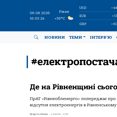
USD
4
▲
Рівне
06.08.2026
EUR
5
▲
16:03:24
+36°C
GBP
6
▲
НОВИНИ
ТЕМИ
ІНТЕРВ’Ю
#електропостач
Де на Рівненщині сьог
ПрАТ «Рівнеобленерго» попереджає про п
відсутня електроенергія в Рівненському 
Марта Білик
-
2 Квітня, 2018