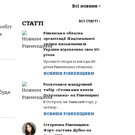
Всі новини
>
ВСІ СТАТТІ
>
СТАТТІ
робіт
Рівненська обласна
в
організації Національної
спілки письменників
України відзначила своє 40-
річчя
Урочисті збори із нагоди 40-
річчя Рівненської обласної...
НОВИНИ РІВНЕНЩИНИ
Розпочався мандрівний
табір «Стежками князів
 буде
Острозьких» на Рівненщині
В Острозі, на Замковій горі, у
четвер...
НОВИНИ РІВНЕНЩИНИ
Історична Рівненщина:
Форт-застава Дубно на