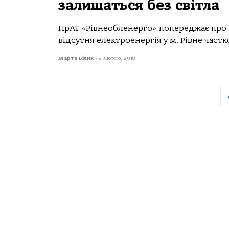
залишаться без світла
ПрАТ «Рівнеобленерго» попереджає про п
відсутня електроенергія у м. Рівне частко
Марта Білик
-
9 Лютого, 2018