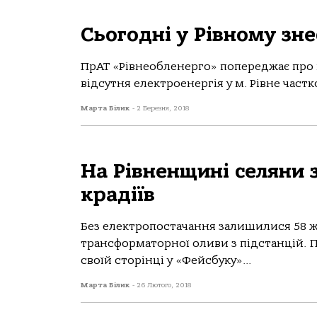
Сьогодні у Рівному зн
ПрАТ «Рівнеобленерго» попереджає про п
відсутня електроенергія у м. Рівне част
Марта Білик
-
2 Березня, 2018
На Рівненщині селяни 
крадіїв
Без електропостачання залишилися 58 жи
трансформаторної оливи з підстанцій. 
своїй сторінці у «Фейсбуку»...
Марта Білик
-
26 Лютого, 2018