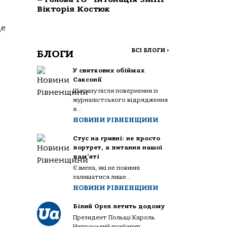
Вікторія Костюк
де
ВСІ БЛОГИ
>
БЛОГИ
У святкових обіймах
Саксонії
Щоразу після повернення із
журналістського відрядження
я...
НОВИНИ РІВНЕНЩИНИ
Стус на гривні: не просто
портрет, а питання нашої
пам’яті
Є імена, які не повинні
залишатися лише...
НОВИНИ РІВНЕНЩИНИ
Білий Орел летить додому
Президент Польщі Кароль
Навроцький позбавив