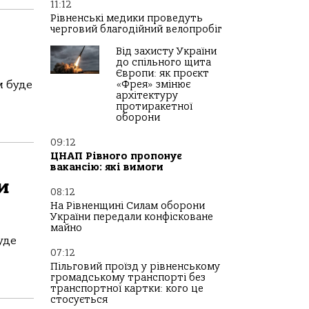
11:12
Рівненські медики проведуть
черговий благодійний велопробіг
Від захисту України
до спільного щита
Європи: як проєкт
м буде
«Фрея» змінює
архітектуру
протиракетної
оборони
09:12
ЦНАП Рівного пропонує
вакансію: які вимоги
и
08:12
На Рівненщині Силам оборони
України передали конфісковане
майно
уде
07:12
Пільговий проїзд у рівненському
громадському транспорті без
транспортної картки: кого це
стосується