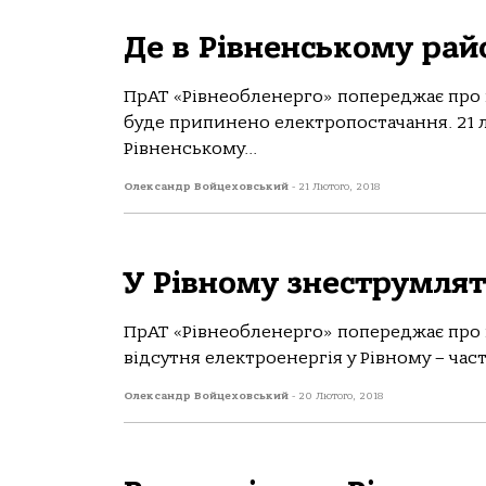
Де в Рівненському райо
ПрАТ «Рівнеобленерго» попереджає про п
буде припинено електропостачання. 21 л
Рівненському...
Олександр Войцеховський
-
21 Лютого, 2018
У Рівному знеструмлят
ПрАТ «Рівнеобленерго» попереджає про п
відсутня електроенергія у Рівному – час
Олександр Войцеховський
-
20 Лютого, 2018