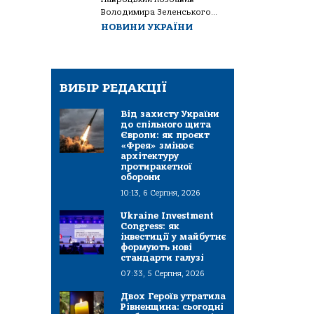
Володимира Зеленського...
НОВИНИ УКРАЇНИ
ВИБІР РЕДАКЦІЇ
Від захисту України
до спільного щита
Європи: як проєкт
«Фрея» змінює
архітектуру
протиракетної
оборони
10:13, 6 Серпня, 2026
Ukraine Investment
Congress: як
інвестиції у майбутнє
формують нові
стандарти галузі
07:33, 5 Серпня, 2026
Двох Героїв утратила
Рівненщина: сьогодні