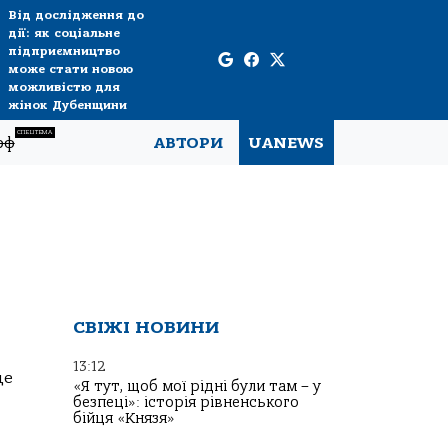
Від дослідження до
дії: як соціальне
підприємництво
може стати новою
можливістю для
жінок Дубенщини
СПЕЦТЕМА
рф
АВТОРИ
UANEWS
СВІЖІ НОВИНИ
13:12
де
«Я тут, щоб мої рідні були там – у
безпеці»: історія рівненського
бійця «Князя»