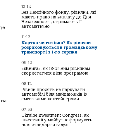
13:12
Без Пенсійного фонду: рівняни, які
мають право на виплату до Дня
Незалежності, отримають її
автоматично
де
11:12
Картка чи готівка? Як рівняни
розраховуються в громадському
транспорті з 1-го серпня
09:12
«єКнига»: як 18-річним рівнянам
скористатися цією програмою
08:12
Рівнян просять не паркувати
автомобілі біля майданчиків із
сміттєвими контейнерами
 на
07:33
Ukraine Investment Congress: як
інвестиції у майбутнє формують
нові стандарти галузі