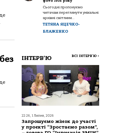
фото 1916 року
Сьогодні пропонуємо
читачам переглянути унікальні
уде
архівні світлини...
.
ТЕТЯНА ЯЦЕЧКО-
БЛАЖЕНКО
ВСІ ІНТЕРВ'Ю
>
 без
ІНТЕРВ'Ю
уде
22:26, 1 Липня, 2026
Запрошуємо жінок до участі
у проєкті “Зростаємо разом”,
– голова ГО “Інтонація ЗМІН”