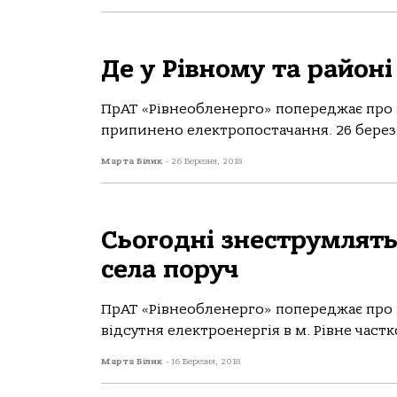
Де у Рівному та районі
ПрАТ «Рівнеобленерго» попереджає про 
припинено електропостачання. 26 березня
Марта Білик
-
26 Березня, 2018
Сьогодні знеструмлять
села поруч
ПрАТ «Рівнеобленерго» попереджає про п
відсутня електроенергія в м. Рівне частк
Марта Білик
-
16 Березня, 2018