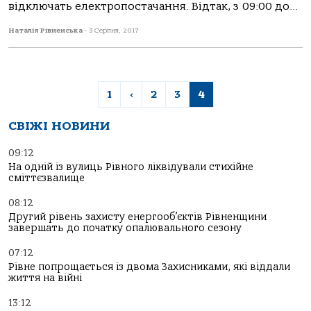
відключать електропостачання. Відтак, з 09:00 до...
Наталія Рівненська
-
3 Серпня, 2017
1
‹
2
3
4
СВІЖІ НОВИНИ
09:12
На одній із вулиць Рівного ліквідували стихійне
сміттєзвалище
08:12
Другий рівень захисту енергооб’єктів Рівненщини
завершать до початку опалювального сезону
07:12
Рівне попрощається із двома Захисниками, які віддали
життя на війні
13:12