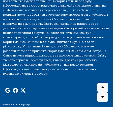
право та інші суміжні права. При використанні, передруку
інформаційних та фото-,відеоматеріалів сайту, гіперпосилання на
«RvNews» має міститися в першому абзаці тексту. Точка зору
редакції може не збігатися з точкою зору автора, а усі опубліковані
матеріали не претендують на об'єктивність та всебічність
висвітлення теми, про яку йдеться. Редакція не відповідає за
достовірність та тлумачення наведеної інформації, а також може не
поділяти погляди та думки, висловлені читачами сайту в
коментарях до статей, а сам ресурс виконує винятково роль носія.
Користуючись Сайтом, відвідувач підтверджує, що досяг 21-
річного віку. У разі, якщо Ви не досягли 21-річного віку — не
розпочинайте або припиніть користування Сайтом. Адміністрація
Сайту не несе відповідальності за законність використання Сайту
та його сервісів Користувачем, який не досяг 21-річного віку.
Матеріали з поміткою (R) публікуються на правах реклами.
Інформаційні матеріали сайту rvnews.rv.ua є інтелектуальною
власністю інтернет-ресурсу.
Інформаційний партнер: