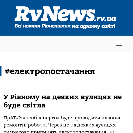
#електропостачання
У Рівному на деяких вулицях не
буде світла
ПрАТ«Рівнеобленерго» буде проводити планові
ремонтні роботи. Через це на деяких вулицях
тимчасово припинять електропостачання. 30