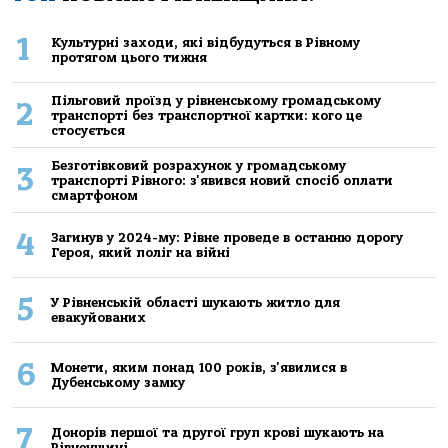
1
Культурні заходи, які відбудуться в Рівному
протягом цього тижня
Пільговий проїзд у рівненському громадському
2
транспорті без транспортної картки: кого це
стосується
Безготівковий розрахунок у громадському
3
транспорті Рівного: з'явився новий спосіб оплати
смартфоном
4
Загинув у 2024-му: Рівне проведе в останню дорогу
Героя, який поліг на війні
5
У Рівненській області шукають житло для
евакуйованих
6
Монети, яким понад 100 років, з'явилися в
Дубенському замку
7
Донорів першої та другої груп крові шукають на
Рівненщині