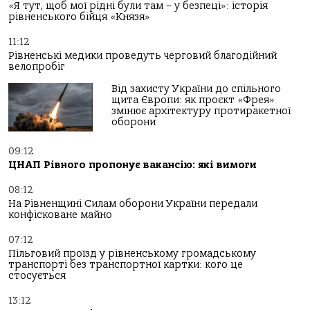
«Я тут, щоб мої рідні були там – у безпеці»: історія
рівненського бійця «Князя»
11:12
Рівненські медики проведуть черговий благодійний
велопробіг
Від захисту України до спільного
щита Європи: як проєкт «Фрея»
змінює архітектуру протиракетної
оборони
09:12
ЦНАП Рівного пропонує вакансію: які вимоги
08:12
На Рівненщині Силам оборони України передали
конфісковане майно
07:12
Пільговий проїзд у рівненському громадському
транспорті без транспортної картки: кого це
стосується
13:12