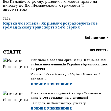
Без Пенсійного фонду: рівняни, які мають право на
виплату до Дня Незалежності, отримають її
автоматично
11:12
Картка чи готівка? Як рівняни розраховуються в
громадському транспорті з 1-го серпня
Всі новини
>
ВСІ СТАТТІ
>
СТАТТІ
Рівненська обласна організації Національної
спілки письменників України відзначила своє
40-річчя
Урочисті збори із нагоди 40-річчя Рівненської
обласної...
НОВИНИ РІВНЕНЩИНИ
Розпочався мандрівний табір «Стежками
князів Острозьких» на Рівненщині
В Острозі, на Замковій горі, у четвер...
НОВИНИ РІВНЕНЩИНИ