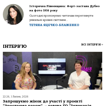
Історична Рівненщина: Форт-застава Дубно
на фото 1916 року
Сьогодні пропонуємо читачам переглянути
унікальні архівні світлини...
ТЕТЯНА ЯЦЕЧКО-БЛАЖЕНКО
ВСІ ІНТЕРВ'Ю
>
ІНТЕРВ'Ю
22:26, 1 Липня, 2026
Запрошуємо жінок до участі у проєкті
“Зростаємо разом”, – голова ГО “Інтонація