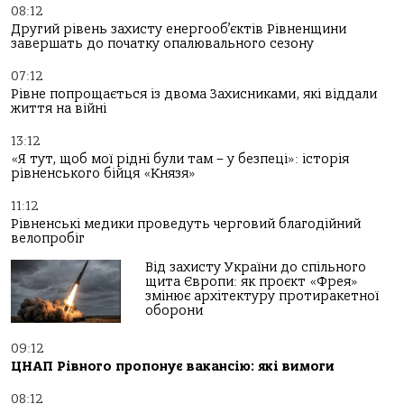
08:12
Другий рівень захисту енергооб’єктів Рівненщини
завершать до початку опалювального сезону
07:12
Рівне попрощається із двома Захисниками, які віддали
життя на війні
13:12
«Я тут, щоб мої рідні були там – у безпеці»: історія
рівненського бійця «Князя»
11:12
Рівненські медики проведуть черговий благодійний
велопробіг
Від захисту України до спільного
щита Європи: як проєкт «Фрея»
змінює архітектуру протиракетної
оборони
09:12
ЦНАП Рівного пропонує вакансію: які вимоги
08:12