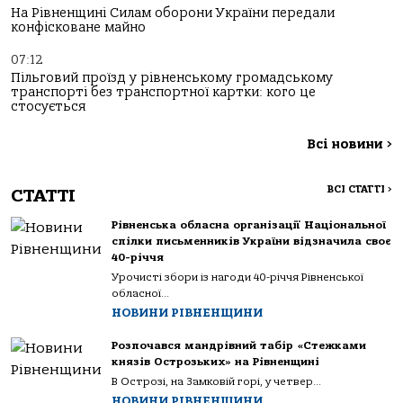
На Рівненщині Силам оборони України передали
конфісковане майно
07:12
Пільговий проїзд у рівненському громадському
транспорті без транспортної картки: кого це
стосується
Всі новини
>
ВСІ СТАТТІ
>
СТАТТІ
Рівненська обласна організації Національної
спілки письменників України відзначила своє
40-річчя
Урочисті збори із нагоди 40-річчя Рівненської
обласної...
НОВИНИ РІВНЕНЩИНИ
Розпочався мандрівний табір «Стежками
князів Острозьких» на Рівненщині
В Острозі, на Замковій горі, у четвер...
НОВИНИ РІВНЕНЩИНИ