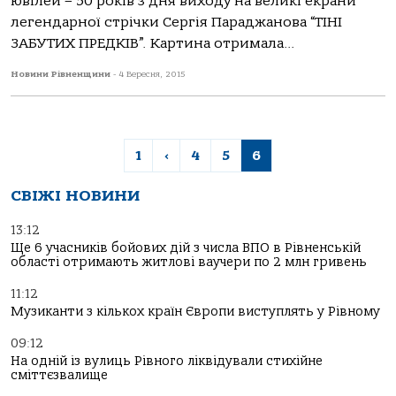
ювілей – 50 років з дня виходу на великі екрани
легендарної стрічки Сергія Параджанова “ТІНІ
ЗАБУТИХ ПРЕДКІВ”. Картина отримала...
Новини Рівненщини
-
4 Вересня, 2015
1
‹
4
5
6
СВІЖІ НОВИНИ
13:12
Ще 6 учасників бойових дій з числа ВПО в Рівненській
області отримають житлові ваучери по 2 млн гривень
11:12
Музиканти з кількох країн Європи виступлять у Рівному
09:12
На одній із вулиць Рівного ліквідували стихійне
сміттєзвалище