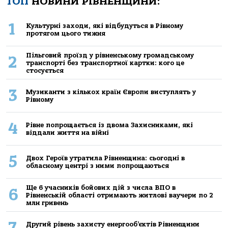
ТОП
НОВИНИ РІВНЕНЩИНИ:
1
Культурні заходи, які відбудуться в Рівному
протягом цього тижня
Пільговий проїзд у рівненському громадському
2
транспорті без транспортної картки: кого це
стосується
3
Музиканти з кількох країн Європи виступлять у
Рівному
4
Рівне попрощається із двома Захисниками, які
віддали життя на війні
5
Двох Героїв утратила Рівненщина: сьогодні в
обласному центрі з ними попрощаються
Ще 6 учасників бойових дій з числа ВПО в
6
Рівненській області отримають житлові ваучери по 2
млн гривень
7
Другий рівень захисту енергооб’єктів Рівненщини