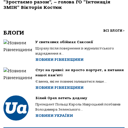
“Зростаємо разом”, – голова ГО “Інтонація
ЗМІН” Вікторія Костюк
ВСІ БЛОГИ
>
БЛОГИ
У святкових обіймах Саксонії
Щоразу після повернення із журналістського
відрядження я...
НОВИНИ РІВНЕНЩИНИ
Стус на гривні: не просто портрет, а питання
нашої пам’яті
Є імена, які не повинні залишатися лише...
НОВИНИ РІВНЕНЩИНИ
Білий Орел летить додому
Президент Польщі Кароль Навроцький позбавив
Володимира Зеленського...
НОВИНИ УКРАЇНИ