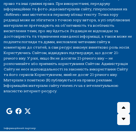
право та інші суміжні права. При використанні, передруку
інформаційних та фото-,відеоматеріалів сайту, гіперпосилання на
«RvNews» має міститися в першому абзаці тексту. Точка зору
редакції може не збігатися з точкою зору автора, а усі опубліковані
матеріали не претендують на об'єктивність та всебічність
висвітлення теми, про яку йдеться. Редакція не відповідає за
достовірність та тлумачення наведеної інформації, а також може не
поділяти погляди та думки, висловлені читачами сайту в
коментарях до статей, а сам ресурс виконує винятково роль носія.
Користуючись Сайтом, відвідувач підтверджує, що досяг 21-
річного віку. У разі, якщо Ви не досягли 21-річного віку — не
розпочинайте або припиніть користування Сайтом. Адміністрація
Сайту не несе відповідальності за законність використання Сайту
та його сервісів Користувачем, який не досяг 21-річного віку.
Матеріали з поміткою (R) публікуються на правах реклами.
Інформаційні матеріали сайту rvnews.rv.ua є інтелектуальною
власністю інтернет-ресурсу.
Інформаційний партнер: