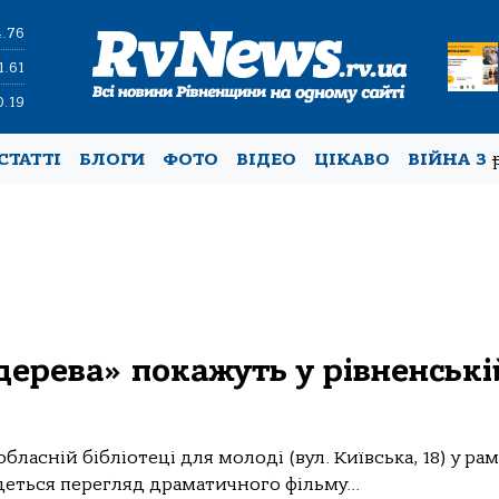
4.76
1.61
0.19
СТАТТІ
БЛОГИ
ФОТО
ВІДЕО
ЦІКАВО
ВІЙНА З
ерева» покажуть у рівненські
 обласній бібліотеці для молоді (вул. Київська, 18) у ра
деться перегляд драматичного фільму...