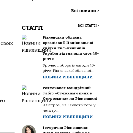
Всі новини
>
ВСІ СТАТТІ
>
СТАТТІ
Рівненська обласна
 своїх
організації Національної
спілки письменників
України відзначила своє 40-
річчя
Урочисті збори із нагоди 40-
річчя Рівненської обласної...
НОВИНИ РІВНЕНЩИНИ
Розпочався мандрівний
табір «Стежками князів
Острозьких» на Рівненщині
го
В Острозі, на Замковій горі, у
четвер...
НОВИНИ РІВНЕНЩИНИ
Історична Рівненщина: