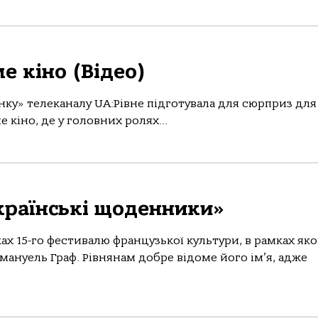
е кіно (Відео)
нку» телеканалу UA:Рівне підготувала для сюрприз для
е кіно, де у головних ролях...
країнські щоденники»
ах 15-го фестивалю французької культури, в рамках яко
ануель Граф. Рівнянам добре відоме його ім’я, адже