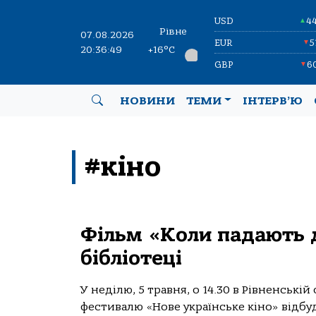
USD
4
▲
Рівне
07.08.2026
EUR
5
▼
20:36:49
+16°C
GBP
6
▼
НОВИНИ
ТЕМИ
ІНТЕРВ’Ю
#кіно
Фільм «Коли падають д
бібліотеці
У неділю, 5 травня, о 14.30 в Рівненській
фестивалю «Нове українське кіно» відбу