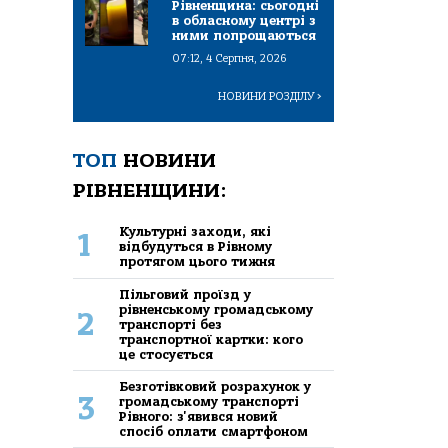
Рівненщина: сьогодні
в обласному центрі з
ними попрощаються
07:12, 4 Серпня, 2026
НОВИНИ РОЗДІЛУ
>
ТОП
НОВИНИ
РІВНЕНЩИНИ:
Культурні заходи, які
1
відбудуться в Рівному
протягом цього тижня
Пільговий проїзд у
рівненському громадському
2
транспорті без
транспортної картки: кого
це стосується
Безготівковий розрахунок у
3
громадському транспорті
Рівного: з'явився новий
спосіб оплати смартфоном