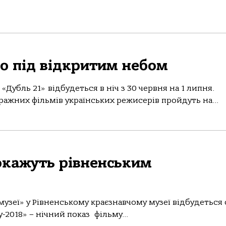
о під відкритим небом
«Дубль 21» відбудеться в ніч з 30 червня на 1 липня.
ажних фільмів українських режисерів пройдуть на...
окажуть рівненським
у музеї» у Рівненському краєзнавчому музеї відбудеться
-2018» – нічний показ фільму...