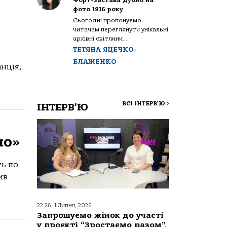
Форт-застава Дубно на
фото 1916 року
Сьогодні пропонуємо
читачам переглянути унікальні
архівні світлини...
ТЕТЯНА ЯЦЕЧКО-
)
БЛАЖЕНКО
нція,
ВСІ ІНТЕРВ'Ю
>
ІНТЕРВ'Ю
но»
ть по
ив
22:26, 1 Липня, 2026
Запрошуємо жінок до участі
у проєкті “Зростаємо разом”,