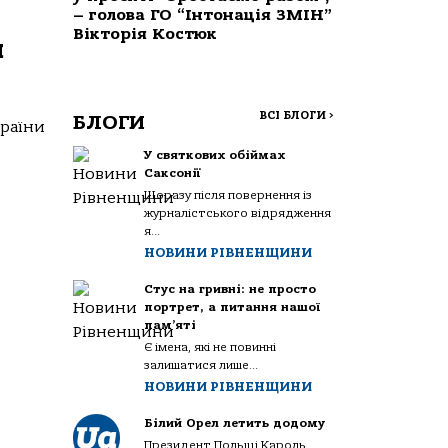
– голова ГО “Інтонація ЗМІН”
Вікторія Костюк
я
ВСІ БЛОГИ
>
БЛОГИ
країни
У святкових обіймах
Саксонії
Щоразу після повернення із
журналістського відрядження
я...
НОВИНИ РІВНЕНЩИНИ
Стус на гривні: не просто
портрет, а питання нашої
пам’яті
Є імена, які не повинні
залишатися лише...
НОВИНИ РІВНЕНЩИНИ
Білий Орел летить додому
Президент Польщі Кароль