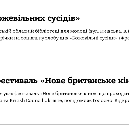
жевільних сусідів»
ській обласній бібліотеці для молоді (вул. Київська, 18
річки на соціальну злобу дня «Божевільні сусіди» (Фра
естиваль «Нове британське кі
артував фестиваль «Нове британське кіно», що проходи
c та British Council Ukraine, повідомляє Голосно. Відкр