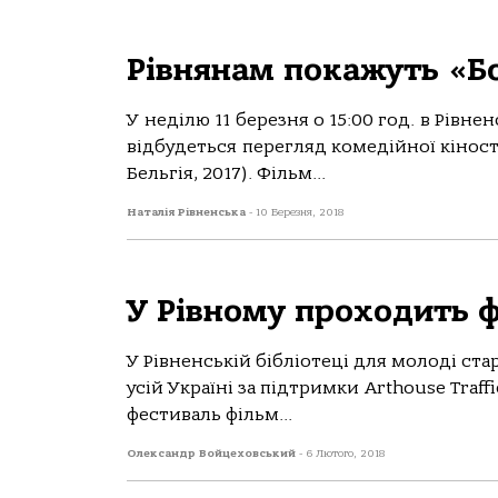
Рівнянам покажуть «Бо
У неділю 11 березня о 15:00 год. в Рівнен
відбудеться перегляд комедійної кіност
Бельгія, 2017). Фільм...
Наталія Рівненська
-
10 Березня, 2018
У Рівному проходить ф
У Рівненській бібліотеці для молоді ст
усій Україні за підтримки Arthouse Traffi
фестиваль фільм...
Олександр Войцеховський
-
6 Лютого, 2018