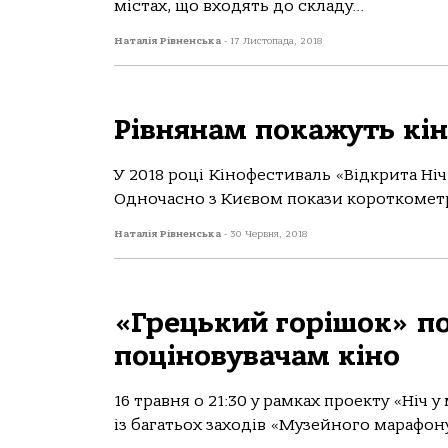
містах, що входять до складу...
Наталія Рівненська
-
17 Листопада, 2018
Рівнянам покажуть кін
У 2018 році Кінофестиваль «Відкрита Ніч 
Одночасно з Києвом покази короткометр
Наталія Рівненська
-
30 Червня, 2018
«Грецький горішок» п
поціновувачам кіно
16 травня о 21:30 у рамках проекту «Ніч 
із багатьох заходів «Музейного марафону