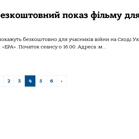
безкоштовний показ фільму дл
покажуть безкоштовно для учасників війни на Сході У
 «ЕРА». Початок сеансу о 16.00. Адреса: м...
2
3
4
5
6
›