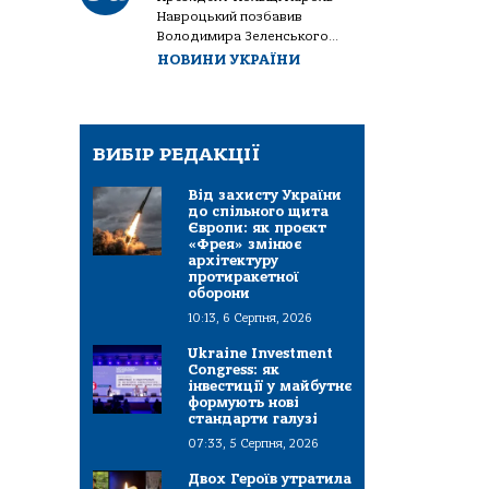
Навроцький позбавив
Володимира Зеленського...
НОВИНИ УКРАЇНИ
ВИБІР РЕДАКЦІЇ
Від захисту України
до спільного щита
Європи: як проєкт
«Фрея» змінює
архітектуру
протиракетної
оборони
10:13, 6 Серпня, 2026
Ukraine Investment
Congress: як
інвестиції у майбутнє
формують нові
стандарти галузі
07:33, 5 Серпня, 2026
Двох Героїв утратила