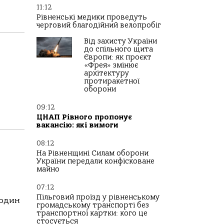
11:12
Рівненські медики проведуть
черговий благодійний велопробіг
Від захисту України
до спільного щита
Європи: як проєкт
«Фрея» змінює
архітектуру
протиракетної
оборони
09:12
ЦНАП Рівного пропонує
вакансію: які вимоги
08:12
На Рівненщині Силам оборони
України передали конфісковане
майно
07:12
Пільговий проїзд у рівненському
 один
громадському транспорті без
транспортної картки: кого це
стосується