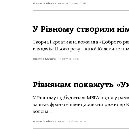
Наталія Рівненська
-
9 Травня, 2018
У Рівному створили нім
Творча і креативна команда «Доброго ра
глядачів. Цього разу – кіно! Класичне нім
Юліана Медічі
-
16 Квітня, 2018
Рівнянам покажуть «У
У Рівному відбудеться МЕГА-подія у рамк
завітає франко-швейцарський режисер Ем
зовсім...
Наталія Рівненська
-
7 Квітня, 2018