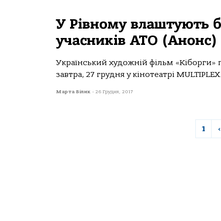
У Рівному влаштують 
учасників АТО (Анонс)
Український художній фільм «Кіборги» 
завтра, 27 грудня у кінотеатрі MULTIPLEX.
Марта Білик
-
26 Грудня, 2017
1
‹