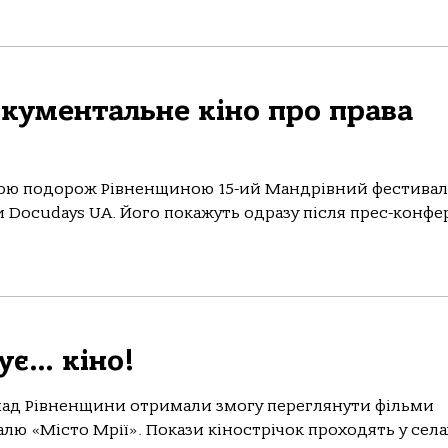
кументальне кіно про права
свою подорож Рівненщиною 15-ий Мандрівний фестивал
 Docudays UA. Його покажуть одразу після прес-конфе
ує… кіно!
мад Рівненщини отримали змогу переглянути фільми
ю «Місто Мрії». Покази кінострічок проходять у селах