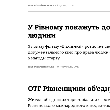
Наталія Рівненська
-
5 Травня, 2019
У Рівному покажуть до
людини
З показу фільму «Вихідний» розпочне 
документального кіно про права людини
з нагоди старту...
Наталія Рівненська
-
19 Листопада, 2018
ОТГ Рівненщини об’єдн
Жителі об’єднаних територіальних гро
Рівненського міжнародного кінофестивал