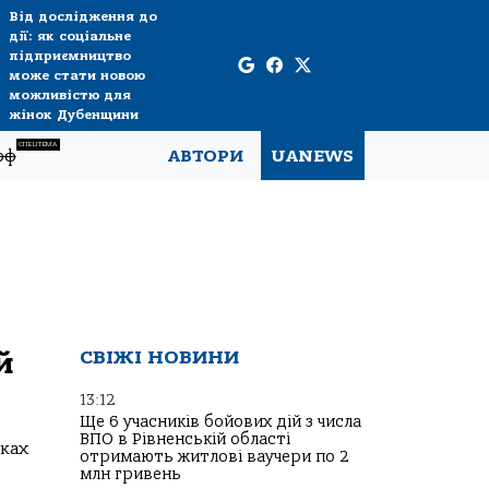
Від дослідження до
дії: як соціальне
підприємництво
може стати новою
можливістю для
жінок Дубенщини
СПЕЦТЕМА
рф
АВТОРИ
UANEWS
й
СВІЖІ НОВИНИ
13:12
Ще 6 учасників бойових дій з числа
ВПО в Рівненській області
мках
отримають житлові ваучери по 2
млн гривень