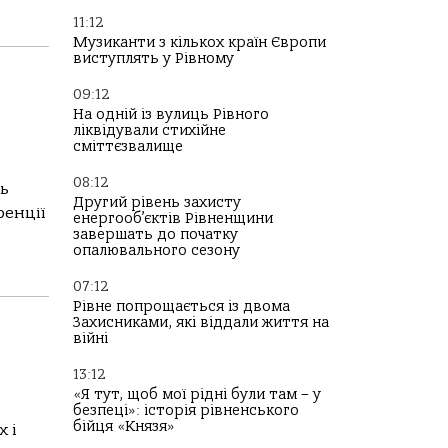
11:12
Музиканти з кількох країн Європи
виступлять у Рівному
09:12
На одній із вулиць Рівного
ліквідували стихійне
сміттєзвалище
08:12
ь
Другий рівень захисту
ренції
енергооб’єктів Рівненщини
завершать до початку
опалювального сезону
07:12
Рівне попрощається із двома
Захисниками, які віддали життя на
війні
13:12
«Я тут, щоб мої рідні були там – у
безпеці»: історія рівненського
бійця «Князя»
 і