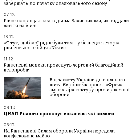
завершать до початку опалювального сезону
07:12
Рівне попрощається із двома Захисниками, які віддали
життя на війні
13:12
«Я тут, щоб мої рідні були там – у безпеці»: історія
рівненського бійця «Князя»
11:12
Рівненські медики проведуть черговий благодійний
велопробіг
Від захисту України до спільного
щита Європи: як проєкт «Фрея»
змінює архітектуру протиракетної
оборони
09:12
ЦНАП Рівного пропонує вакансію: які вимоги
08:12
На Рівненщині Силам оборони України передали
конфісковане майно