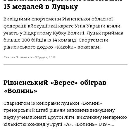
13 медалей в Луцьку
Вихідними спортсмени Рівненської обласної
федерації кйокушінкаі карате Унія України взяли
участь у Відкритому Кубку Волині. Луцьк приймав
більше 200 бійців із 14 команд. Спортсмени
рівненського доджо «Kazoku» показали...
Степан Ромашкін
-
3 Грудня, 2019
Рівненський «Верес» обіграв
«Волинь»
Спарингом із юніорами луцької «Волині»
тренерський штаб рівнян заповнив вимушену
паузу у чемпіонаті Другої ліги, викликану непарною
кількістю команд у Групі «А». «Волинь» U19 –...