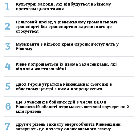
1
Культурні заходи, які відбудуться в Рівному
протягом цього тижня
Пільговий проїзд у рівненському громадському
2
транспорті без транспортної картки: кого це
стосується
3
Музиканти з кількох країн Європи виступлять у
Рівному
4
Рівне попрощається із двома Захисниками, які
віддали життя на війні
5
Двох Героїв утратила Рівненщина: сьогодні в
обласному центрі з ними попрощаються
Ще 6 учасників бойових дій з числа ВПО в
6
Рівненській області отримають житлові ваучери по 2
млн гривень
7
Другий рівень захисту енергооб’єктів Рівненщини
завершать до початку опалювального сезону