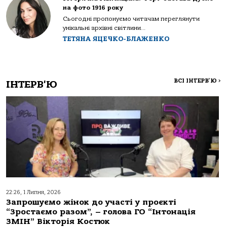
на фото 1916 року
Сьогодні пропонуємо читачам переглянути
унікальні архівні світлини...
ТЕТЯНА ЯЦЕЧКО-БЛАЖЕНКО
ВСІ ІНТЕРВ'Ю
>
ІНТЕРВ'Ю
22:26, 1 Липня, 2026
Запрошуємо жінок до участі у проєкті
“Зростаємо разом”, – голова ГО “Інтонація
ЗМІН” Вікторія Костюк