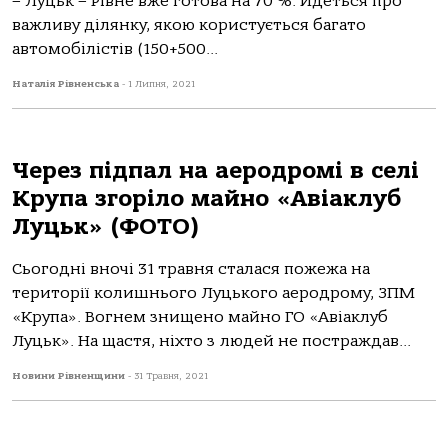
– Луцьк – Рівне вже готова на 70 %. Йдеться про
важливу ділянку, якою користується багато
автомобілістів (150+500...
Наталія Рівненська
-
1 Липня, 2021
Через підпал на аеродромі в селі
Крупа згоріло майно «Авіаклуб
Луцьк» (ФОТО)
Сьогодні вночі 31 травня сталася пожежа на
території колишнього Луцького аеродрому, ЗПМ
«Крупа». Вогнем знищено майно ГО «Авіаклуб
Луцьк». На щастя, ніхто з людей не постраждав...
Новини Рівненщини
-
31 Травня, 2021