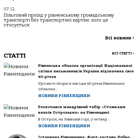
07:12
Пільговий проїзд у рівненському громадському
транспорті без транспортної картки: кого це
стосується
Всі новини
>
ВСІ СТАТТІ
>
СТАТТІ
Рівненська обласна організації Національної
спілки письменників України відзначила своє
40-річчя
Урочисті збори із нагоди 40-річчя Рівненської
обласної...
НОВИНИ РІВНЕНЩИНИ
Розпочався мандрівний табір «Стежками
князів Острозьких» на Рівненщині
В Острозі, на Замковій горі, у четвер...
НОВИНИ РІВНЕНЩИНИ
Історична Рівненщина: Форт-застава Дубно