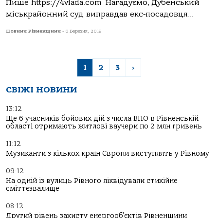
Пише https://4vlada.com Нагадуємо, Дубенський
міськрайонний суд виправдав екс-посадовця...
Новини Рівненщини
-
6 Березня, 2019
1
2
3
›
СВІЖІ НОВИНИ
13:12
Ще 6 учасників бойових дій з числа ВПО в Рівненській
області отримають житлові ваучери по 2 млн гривень
11:12
Музиканти з кількох країн Європи виступлять у Рівному
09:12
На одній із вулиць Рівного ліквідували стихійне
сміттєзвалище
08:12
Другий рівень захисту енергооб’єктів Рівненщини