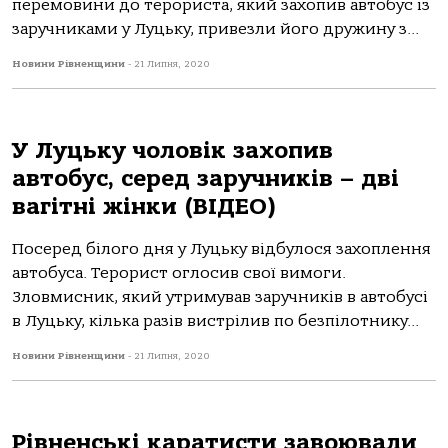
перемовини до терориста, який захопив автобус із
заручниками у Луцьку, привезли його дружину з...
Новини Рівненщини
-
21 Липня, 2020
У Луцьку чоловік захопив
автобус, серед заручників – дві
вагітні жінки (ВІДЕО)
Посеред білого дня у Луцьку відбулося захоплення
автобуса. Терорист оглосив свої вимоги.
Зловмисник, який утримував заручників в автобусі
в Луцьку, кілька разів вистрілив по безпілотнику...
Новини Рівненщини
-
21 Липня, 2020
Рівненські каратисти завоювали