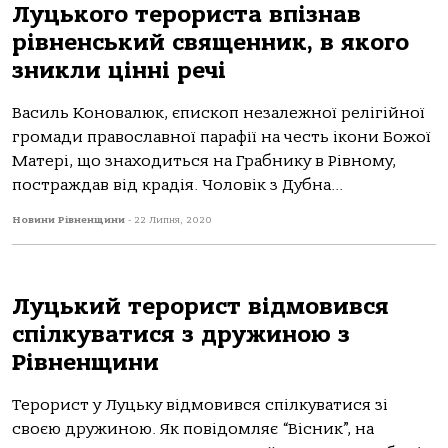
Луцького терориста впізнав
рівненський священник, в якого
зникли цінні речі
Василь Коновалюк, єпископ незалежної релігійної
громади православної парафії на честь ікони Божої
Матері, що знаходиться на Грабнику в Рівному,
постраждав від крадія. Чоловік з Дубна...
Новини Рівненщини
-
22 Липня, 2020
Луцький терорист відмовився
спілкуватися з дружиною з
Рівненщини
Терорист у Луцьку відмовився спілкуватися зі
своєю дружиною. Як повідомляє “Вісник”, на