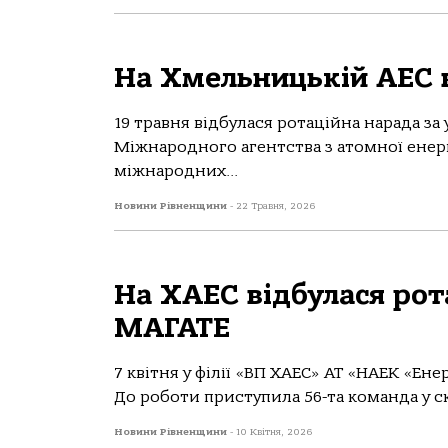
На Хмельницькій АЕС в
19 травня відбулася ротаційна нарада за
Міжнародного агентства з атомної енерг
міжнародних...
Новини Рівненщини
-
22 Травня, 2026
На ХАЕС відбулася рота
МАГАТЕ
7 квітня у філії «ВП ХАЕС» АТ «НАЕК «Ен
До роботи приступила 56-та команда у ск
Новини Рівненщини
-
10 Квітня, 2026