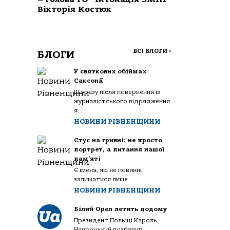
Вікторія Костюк
ВСІ БЛОГИ
>
БЛОГИ
У святкових обіймах
Саксонії
Щоразу після повернення із
журналістського відрядження
я...
НОВИНИ РІВНЕНЩИНИ
Стус на гривні: не просто
портрет, а питання нашої
пам’яті
Є імена, які не повинні
залишатися лише...
НОВИНИ РІВНЕНЩИНИ
Білий Орел летить додому
Президент Польщі Кароль
Навроцький позбавив