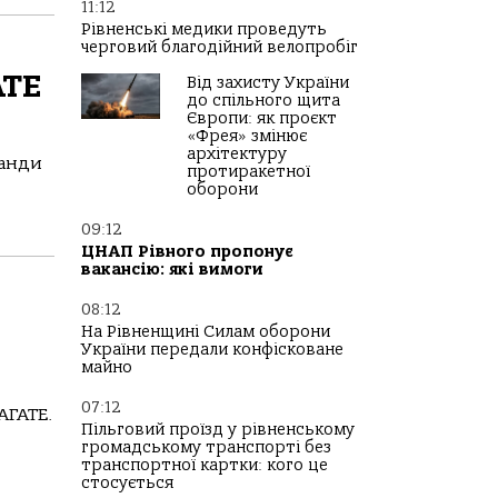
11:12
Рівненські медики проведуть
черговий благодійний велопробіг
АТЕ
Від захисту України
до спільного щита
Європи: як проєкт
«Фрея» змінює
архітектуру
манди
протиракетної
оборони
09:12
ЦНАП Рівного пропонує
вакансію: які вимоги
08:12
На Рівненщині Силам оборони
України передали конфісковане
майно
07:12
АГАТЕ.
Пільговий проїзд у рівненському
громадському транспорті без
транспортної картки: кого це
стосується