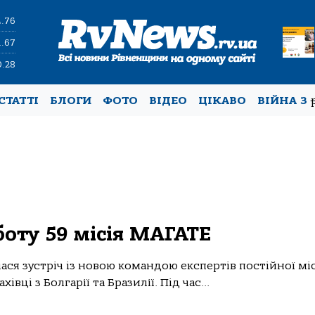
4.76
1.67
0.28
СТАТТІ
БЛОГИ
ФОТО
ВІДЕО
ЦІКАВО
ВІЙНА З
оту 59 місія МАГАТЕ
ся зустріч із новою командою експертів постійної міс
івці з Болгарії та Бразилії. Під час...