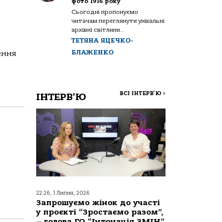
фото 1916 року
Сьогодні пропонуємо
читачам переглянути унікальні
архівні світлини...
ТЕТЯНА ЯЦЕЧКО-
БЛАЖЕНКО
ення
ВСІ ІНТЕРВ'Ю
>
ІНТЕРВ'Ю
22:26, 1 Липня, 2026
Запрошуємо жінок до участі
у проєкті “Зростаємо разом”,
– голова ГО “Інтонація ЗМІН”