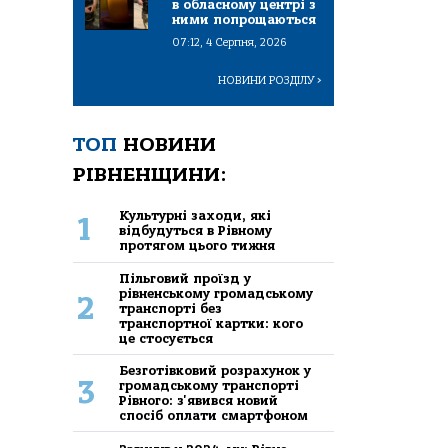
в обласному центрі з
ними попрощаються
07:12, 4 Серпня, 2026
НОВИНИ РОЗДІЛУ
>
ТОП
НОВИНИ
РІВНЕНЩИНИ:
Культурні заходи, які
1
відбудуться в Рівному
протягом цього тижня
Пільговий проїзд у
рівненському громадському
2
транспорті без
транспортної картки: кого
це стосується
Безготівковий розрахунок у
3
громадському транспорті
Рівного: з'явився новий
спосіб оплати смартфоном