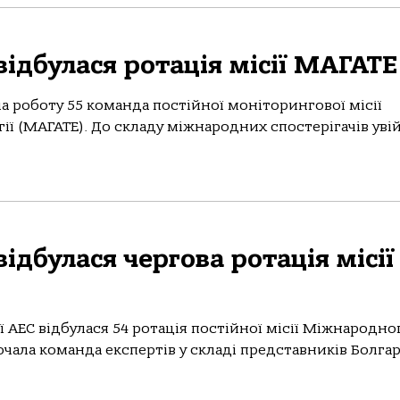
ідбулася ротація місії МАГАТЕ
а роботу 55 команда постійної моніторингової місії
ії (МАГАТЕ). До складу міжнародних спостерігачів ув
ідбулася чергова ротація місії
АЕС відбулася 54 ротація постійної місії Міжнародно
очала команда експертів у складі представників Болгарії