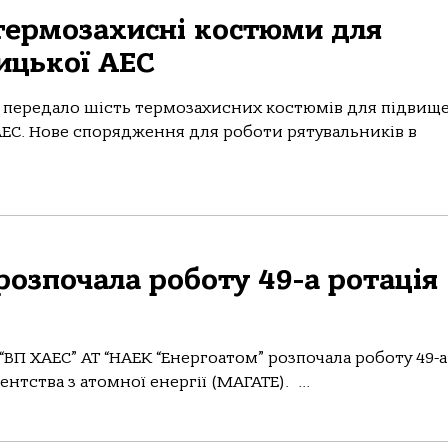
термозахисні костюми для
ицької АЕС
ї передало шість термозахисних костюмів для підвищ
ЕС. Нове спорядження для роботи рятувальників в
озпочала роботу 49-а ротація
 “ВП ХАЕС” АТ “НАЕК “Енергоатом” розпочала роботу 49-а
нтства з атомної енергії (МАГАТЕ). ...