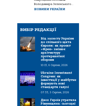
Володимира Зеленського...
НОВИНИ УКРАЇНИ
ВИБІР РЕДАКЦІЇ
Від захисту України
до спільного щита
Європи: як проєкт
«Фрея» змінює
архітектуру
протиракетної
оборони
10:13, 6 Серпня, 2026
Ukraine Investment
Congress: як
інвестиції у майбутнє
формують нові
стандарти галузі
07:33, 5 Серпня, 2026
Двох Героїв утратила
Рівненщина: сьогодні