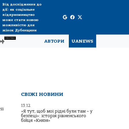
Від дослідження до
дії: як соціальне
підприємництво
може стати новою
можливістю для
жінок Дубенщини
СПЕЦТЕМА
рф
АВТОРИ
UANEWS
СВІЖІ НОВИНИ
13:12
ії
«Я тут, щоб мої рідні були там – у
безпеці»: історія рівненського
бійця «Князя»