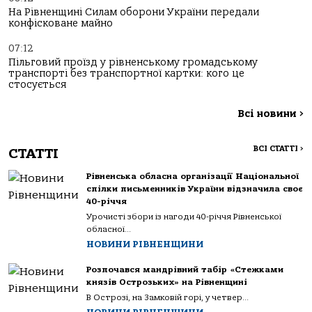
На Рівненщині Силам оборони України передали
конфісковане майно
07:12
Пільговий проїзд у рівненському громадському
транспорті без транспортної картки: кого це
стосується
Всі новини
>
ВСІ СТАТТІ
>
СТАТТІ
Рівненська обласна організації Національної
спілки письменників України відзначила своє
40-річчя
Урочисті збори із нагоди 40-річчя Рівненської
обласної...
НОВИНИ РІВНЕНЩИНИ
Розпочався мандрівний табір «Стежками
князів Острозьких» на Рівненщині
В Острозі, на Замковій горі, у четвер...