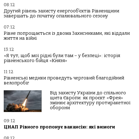
08:12
Другий рівень захисту енергооб’єктів Рівненщини
завершать до початку опалювального сезону
07:12
Рівне попрощається із двома Захисниками, які віддали
життя на війні
13:12
«Я тут, щоб мої рідні були там – у безпеці»: історія
рівненського бійця «Князя»
11:12
Рівненські медики проведуть черговий благодійний
велопробіг
Від захисту України до спільного
щита Європи: як проєкт «Фрея»
змінює архітектуру протиракетної
оборони
09:12
ЦНАП Рівного пропонує вакансію: які вимоги
08:12