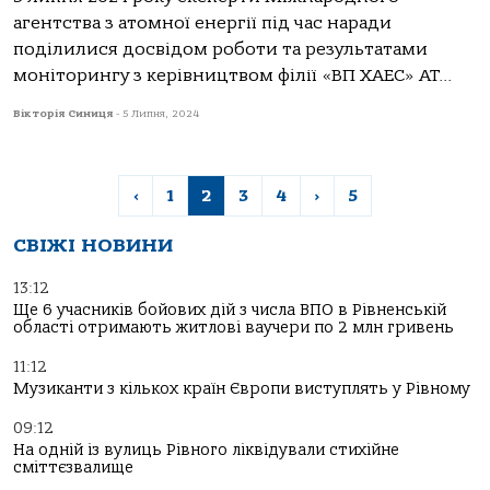
агентства з атомної енергії під час наради
поділилися досвідом роботи та результатами
моніторингу з керівництвом філії «ВП ХАЕС» АТ...
Вікторія Синиця
-
5 Липня, 2024
‹
1
2
3
4
›
5
СВІЖІ НОВИНИ
13:12
Ще 6 учасників бойових дій з числа ВПО в Рівненській
області отримають житлові ваучери по 2 млн гривень
11:12
Музиканти з кількох країн Європи виступлять у Рівному
09:12
На одній із вулиць Рівного ліквідували стихійне
сміттєзвалище