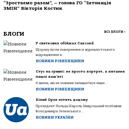
“Зростаємо разом”, – голова ГО “Інтонація
ЗМІН” Вікторія Костюк
ВСІ БЛОГИ
>
БЛОГИ
У святкових обіймах Саксонії
Щоразу після повернення із журналістського
відрядження я...
НОВИНИ РІВНЕНЩИНИ
Стус на гривні: не просто портрет, а питання
нашої пам’яті
Є імена, які не повинні залишатися лише...
НОВИНИ РІВНЕНЩИНИ
Білий Орел летить додому
Президент Польщі Кароль Навроцький позбавив
Володимира Зеленського...
НОВИНИ УКРАЇНИ