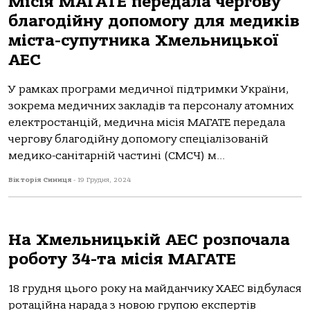
Місія МАГАТЕ передала чергову
благодійну допомогу для медиків
міста-супутника Хмельницької
АЕС
У рамках програми медичної підтримки України,
зокрема медичних закладів та персоналу атомних
електростанцій, медична місія МАГАТЕ передала
чергову благодійну допомогу спеціалізованій
медико-санітарній частині (СМСЧ) м...
Вікторія Синиця
-
19 Грудня, 2024
На Хмельницькій АЕС розпочала
роботу 34-та місія МАГАТЕ
18 грудня цього року на майданчику ХАЕС відбулася
ротаційна нарада з новою групою експертів