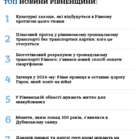
ТОП
НОВИНИ РІВНЕНЩИНИ:
1
Культурні заходи, які відбудуться в Рівному
протягом цього тижня
Пільговий проїзд у рівненському громадському
2
транспорті без транспортної картки: кого це
стосується
Безготівковий розрахунок у громадському
3
транспорті Рівного: з'явився новий спосіб оплати
смартфоном
4
Загинув у 2024-му: Рівне проведе в останню дорогу
Героя, який поліг на війні
5
У Рівненській області шукають житло для
евакуйованих
6
Монети, яким понад 100 років, з'явилися в
Дубенському замку
Донорів першої та другої груп крові шукають на