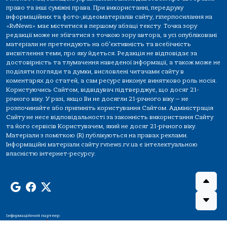
право та інші суміжні права. При використанні, передруку
інформаційних та фото-,відеоматеріалів сайту, гіперпосилання на
«RvNews» має міститися в першому абзаці тексту. Точка зору
редакції може не збігатися з точкою зору автора, а усі опубліковані
матеріали не претендують на об'єктивність та всебічність
висвітлення теми, про яку йдеться. Редакція не відповідає за
достовірність та тлумачення наведеної інформації, а також може не
поділяти погляди та думки, висловлені читачами сайту в
коментарях до статей, а сам ресурс виконує винятково роль носія.
Користуючись Сайтом, відвідувач підтверджує, що досяг 21-
річного віку. У разі, якщо Ви не досягли 21-річного віку — не
розпочинайте або припиніть користування Сайтом. Адміністрація
Сайту не несе відповідальності за законність використання Сайту
та його сервісів Користувачем, який не досяг 21-річного віку.
Матеріали з поміткою (R) публікуються на правах реклами.
Інформаційні матеріали сайту rvnews.rv.ua є інтелектуальною
власністю інтернет-ресурсу.
Інформаційний партнер: