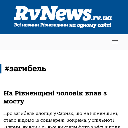
#загибель
На Рівненщині чоловік впав з
мосту
Про загибель хлопця у Сарнах, що на Рівненщині,
стало відомо із соцмереж. Зокрема, у спільноті
«Сарни, як вони є» вже виклали фото з місця події...