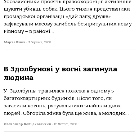
Зоозахисники просять правоохоронців активніше
шукати убивць собак. Цього тижня представники
громадської організації «Дай лапу, друже»
зафіксували масову загибель безпритульних псів у
Рівному – в районі...
Марта Білик
-
3 Березня, 2018
В Здолбунові у вогні загинула
людина
У Здолбунів трапилася пожежа в одному з
багатоквартирних будинків. Після того, як
загасили вогонь, рятувальники знайшли двох
людей. Обгоріла жінка була ще жива, а молодик...
Олександр Войцеховський
-
17 Лютого, 2018