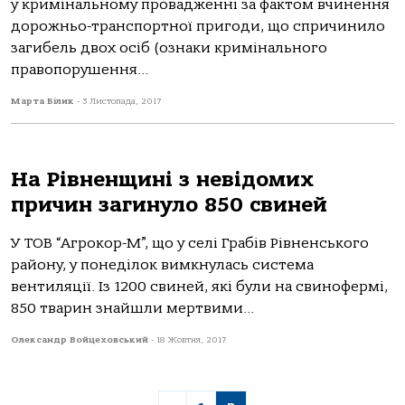
у кримінальному провадженні за фактом вчинення
дорожньо-транспортної пригоди, що спричинило
загибель двох осіб (ознаки кримінального
правопорушення...
Марта Білик
-
3 Листопада, 2017
На Рівненщині з невідомих
причин загинуло 850 свиней
У ТОВ “Агрокор-М”, що у селі Грабів Рівненського
району, у понеділок вимкнулась система
вентиляції. Із 1200 свиней, які були на свинофермі,
850 тварин знайшли мертвими...
Олександр Войцеховський
-
18 Жовтня, 2017