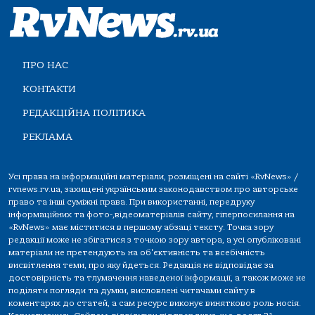
ПРО НАС
КОНТАКТИ
РЕДАКЦІЙНА ПОЛІТИКА
РЕКЛАМА
Усі права на інформаційні матеріали, розміщені на сайті «RvNews» /
rvnews.rv.ua, захищені українським законодавством про авторське
право та інші суміжні права. При використанні, передруку
інформаційних та фото-,відеоматеріалів сайту, гіперпосилання на
«RvNews» має міститися в першому абзаці тексту. Точка зору
редакції може не збігатися з точкою зору автора, а усі опубліковані
матеріали не претендують на об'єктивність та всебічність
висвітлення теми, про яку йдеться. Редакція не відповідає за
достовірність та тлумачення наведеної інформації, а також може не
поділяти погляди та думки, висловлені читачами сайту в
коментарях до статей, а сам ресурс виконує винятково роль носія.