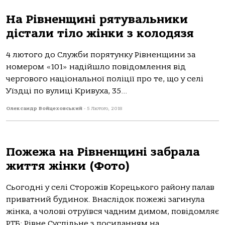
На Рівненщині рятувальники
дістали тіло жінки з колодязя
4 лютого до Служби порятунку Рівненщини за
номером «101» надійшло повідомлення від
чергового національної поліції про те, що у селі
Уїздці по вулиці Кривуха, 35...
Олександр Войцеховський
-
5 Лютого, 2018
Пожежа на Рівненщині забрала
життя жінки (Фото)
Сьогодні у селі Сторожів Корецького району палав
приватний будинок. Внаслідок пожежі загинула
жінка, а чолові отруївся чадним димом, повідомляє
РТБ: Рівне Суспільне з посиланням на...