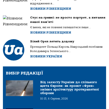
відрядження я...
НОВИНИ РІВНЕНЩИНИ
Стус на гривні: не просто портрет, а питання
нашої пам’яті
Є імена, які не повинні залишатися лише...
НОВИНИ РІВНЕНЩИНИ
Білий Орел летить додому
Президент Польщі Кароль Навроцький позбавив
Володимира Зеленського...
НОВИНИ УКРАЇНИ
ВИБІР РЕДАКЦІЇ
Від захисту України до спільного
щита Європи: як проєкт «Фрея»
змінює архітектуру протиракетної
оборони
10:13, 6 Серпня, 2026