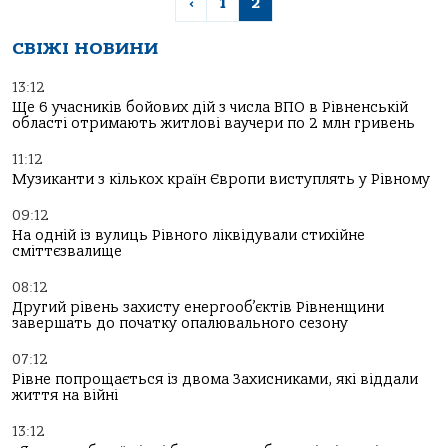
‹
1
2
СВІЖІ НОВИНИ
13:12
Ще 6 учасників бойових дій з числа ВПО в Рівненській
області отримають житлові ваучери по 2 млн гривень
11:12
Музиканти з кількох країн Європи виступлять у Рівному
09:12
На одній із вулиць Рівного ліквідували стихійне
сміттєзвалище
08:12
Другий рівень захисту енергооб’єктів Рівненщини
завершать до початку опалювального сезону
07:12
Рівне попрощається із двома Захисниками, які віддали
життя на війні
13:12