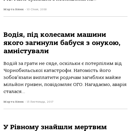
Марта Білик
-
10 Січня, 2018
Водія, під колесами машини
якого загинули бабуся з онукою,
амністували
Водій за грати не сяде, оскільки є потерпілим від
Чорнобильської катастрофи. Натомість його
зобов’язали виплатити родичам загиблих майже
мільйон гривен, повідомляє ОГО. Нагадаємо, аварія
сталася...
Марта Білик
-
13 Листопада, 2017
У Рівному знайшли мертвим