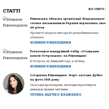
ВСІ СТАТТІ
>
СТАТТІ
Рівненська обласна організації Національної
спілки письменників України відзначила своє
40-річчя
Урочисті збори із нагоди 40-річчя Рівненської
обласної...
НОВИНИ РІВНЕНЩИНИ
Розпочався мандрівний табір «Стежками
князів Острозьких» на Рівненщині
В Острозі, на Замковій горі, у четвер...
НОВИНИ РІВНЕНЩИНИ
Історична Рівненщина: Форт-застава Дубно
на фото 1916 року
Сьогодні пропонуємо читачам переглянути
унікальні архівні світлини...
ТЕТЯНА ЯЦЕЧКО-БЛАЖЕНКО