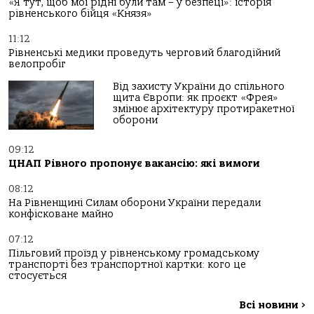
«Я тут, щоб мої рідні були там – у безпеці»: історія
рівненського бійця «Князя»
11:12
Рівненські медики проведуть черговий благодійний
велопробіг
Від захисту України до спільного
щита Європи: як проєкт «Фрея»
змінює архітектуру протиракетної
оборони
09:12
ЦНАП Рівного пропонує вакансію: які вимоги
08:12
На Рівненщині Силам оборони України передали
конфісковане майно
07:12
Пільговий проїзд у рівненському громадському
транспорті без транспортної картки: кого це
стосується
Всі новини
>