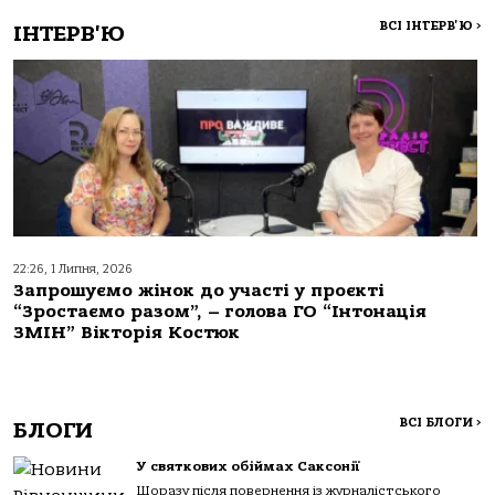
ВСІ ІНТЕРВ'Ю
>
ІНТЕРВ'Ю
22:26, 1 Липня, 2026
Запрошуємо жінок до участі у проєкті
“Зростаємо разом”, – голова ГО “Інтонація
ЗМІН” Вікторія Костюк
ВСІ БЛОГИ
>
БЛОГИ
У святкових обіймах Саксонії
Щоразу після повернення із журналістського