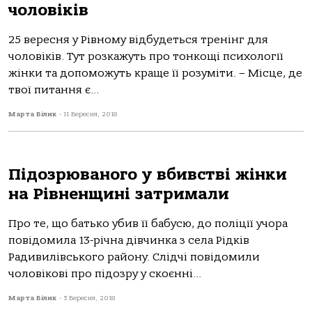
чоловіків
25 вересня у Рівному відбудеться тренінг для
чоловіків. Тут розкажуть про тонкощі психології
жінки та допоможуть краще її розуміти. – Місце, де
твої питання є...
Марта Білик
-
11 Вересня, 2018
Підозрюваного у вбивстві жінки
на Рівненщині затримали
Про те, що батько убив її бабусю, до поліції учора
повідомила 13-річна дівчинка з села Рідків
Радивилівського району. Слідчі повідомили
чоловікові про підозру у скоєнні...
Марта Білик
-
3 Вересня, 2018