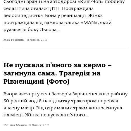
Сьогодні вранці на автодорозі «Київ-Чоп» поблизу
села Птича сталася ДТП. Постраждала
велосипедистка. Вона у реанімації. Жінка
постраждала від важковаговика «MAN», який
рухався зі боку Львова...
Марта Білик
-
11 Липня, 2018
Не пускала п’яного за кермо –
загинула сама. Трагедія на
Рівненщині (Фото)
Вчора ввечері у селі Заозер’я Зарічненського району
30-річний водій напідпитку трактором переїхав
власну матір. Від отриманих травм вона загинула
на місці. Жінка не пускала п’яного...
Юліана Медічі
-
9 Липня, 2018