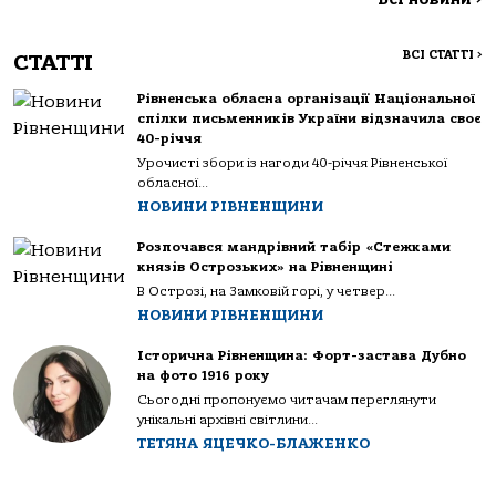
ВСІ СТАТТІ
>
СТАТТІ
Рівненська обласна організації Національної
спілки письменників України відзначила своє
40-річчя
Урочисті збори із нагоди 40-річчя Рівненської
обласної...
НОВИНИ РІВНЕНЩИНИ
Розпочався мандрівний табір «Стежками
князів Острозьких» на Рівненщині
В Острозі, на Замковій горі, у четвер...
НОВИНИ РІВНЕНЩИНИ
Історична Рівненщина: Форт-застава Дубно
на фото 1916 року
Сьогодні пропонуємо читачам переглянути
унікальні архівні світлини...
ТЕТЯНА ЯЦЕЧКО-БЛАЖЕНКО