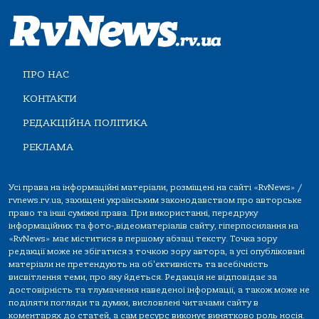
ПРО НАС
КОНТАКТИ
РЕДАКЦІЙНА ПОЛІТИКА
РЕКЛАМА
Усі права на інформаційні матеріали, розміщені на сайті «RvNews» /
rvnews.rv.ua, захищені українським законодавством про авторське
право та інші суміжні права. При використанні, передруку
інформаційних та фото-,відеоматеріалів сайту, гіперпосилання на
«RvNews» має міститися в першому абзаці тексту. Точка зору
редакції може не збігатися з точкою зору автора, а усі опубліковані
матеріали не претендують на об'єктивність та всебічність
висвітлення теми, про яку йдеться. Редакція не відповідає за
достовірність та тлумачення наведеної інформації, а також може не
поділяти погляди та думки, висловлені читачами сайту в
коментарях до статей, а сам ресурс виконує винятково роль носія.