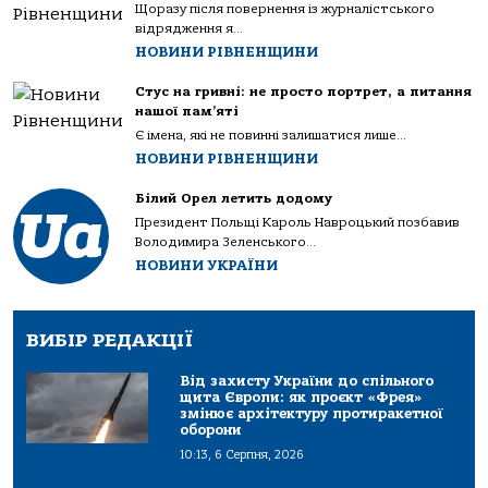
Щоразу після повернення із журналістського
відрядження я...
НОВИНИ РІВНЕНЩИНИ
Стус на гривні: не просто портрет, а питання
нашої пам’яті
Є імена, які не повинні залишатися лише...
НОВИНИ РІВНЕНЩИНИ
Білий Орел летить додому
Президент Польщі Кароль Навроцький позбавив
Володимира Зеленського...
НОВИНИ УКРАЇНИ
ВИБІР РЕДАКЦІЇ
Від захисту України до спільного
щита Європи: як проєкт «Фрея»
змінює архітектуру протиракетної
оборони
10:13, 6 Серпня, 2026