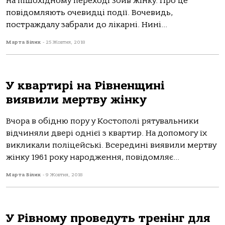
на пішохідному переході збив жінку. Про це
повідомляють очевидці події. Вочевидь,
постраждалу забрали до лікарні. Нині...
Марта Білик
-
25 Жовтня, 2018
У квартирі на Рівненщині
виявили мертву жінку
Вчора в обідню пору у Костополі рятувальники
відчиняли двері однієї з квартир. На допомогу їх
викликали поліцейські. Всередині виявили мертву
жінку 1961 року народження, повідомляє...
Марта Білик
-
9 Жовтня, 2018
У Рівному проведуть тренінг для