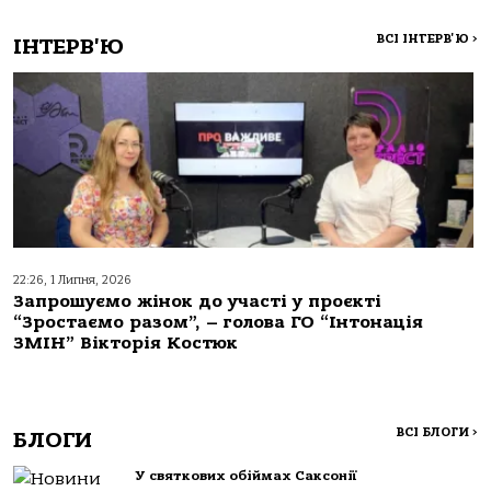
ВСІ ІНТЕРВ'Ю
>
ІНТЕРВ'Ю
22:26, 1 Липня, 2026
Запрошуємо жінок до участі у проєкті
“Зростаємо разом”, – голова ГО “Інтонація
ЗМІН” Вікторія Костюк
ВСІ БЛОГИ
>
БЛОГИ
У святкових обіймах Саксонії