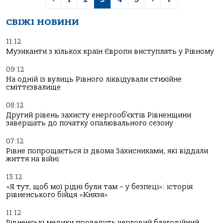
СВІЖІ НОВИНИ
11:12
Музиканти з кількох країн Європи виступлять у Рівному
09:12
На одній із вулиць Рівного ліквідували стихійне
сміттєзвалище
08:12
Другий рівень захисту енергооб’єктів Рівненщини
завершать до початку опалювального сезону
07:12
Рівне попрощається із двома Захисниками, які віддали
життя на війні
13:12
«Я тут, щоб мої рідні були там – у безпеці»: історія
рівненського бійця «Князя»
11:12
Рівненські медики проведуть черговий благодійний