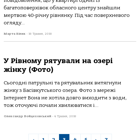
повідомлення, що у квартирі однієї із
багатоповерхівок обласного центру знайшли
мертвою 40-річну рівнянку. Під час поверхневого
огляду...
Марта Білик
-
18 Травня, 2018
У Рівному рятували на озері
жінку (Фото)
Сьогодні патрульні та рятувальник витягнули
жінку з Басівкутського озера. Фото з мережі
Інтернет Вона не хотіла довго виходити з води,
тож оточуючі почали хвилюватися і...
Олександр Войцеховський
-
4 Травня, 2018
‹
1
2
3
4
5
›
7