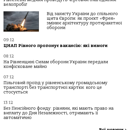
велопробіг
Від захисту України до спільного
щита Європи: як проєкт «Фрея»
змінює архітектуру протиракетної
оборони
09:12
ЦНАП Рівного пропонує вакансію: які вимоги
08:12
На Рівненщині Силам оборони України передали
конфісковане майно
07:12
Пільговий проїзд у рівненському громадському
транспорті без транспортної картки: кого це
стосується
13:12
Без Пенсійного фонду: рівняни, які мають право на
виплату до Дня Незалежності, отримають її
автоматично
Всі новини
>