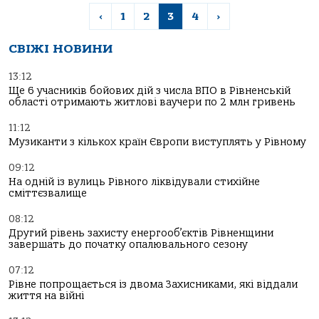
‹
1
2
3
4
›
СВІЖІ НОВИНИ
13:12
Ще 6 учасників бойових дій з числа ВПО в Рівненській
області отримають житлові ваучери по 2 млн гривень
11:12
Музиканти з кількох країн Європи виступлять у Рівному
09:12
На одній із вулиць Рівного ліквідували стихійне
сміттєзвалище
08:12
Другий рівень захисту енергооб’єктів Рівненщини
завершать до початку опалювального сезону
07:12
Рівне попрощається із двома Захисниками, які віддали
життя на війні