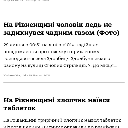
Марта Білик
-
20 Серпня, 2018
На Рівненщині чоловік ледь не
задихнувся чадним газом (Фото)
29 липня о 00:51 на лінію «101» надійшло
повідомлення про пожежу в приватному
господарстві села Здовбиця Здолбунівського
району на вулиці Січових Стрільців, 7. До місця...
Юліана Медічі
-
29 Липня, 2018
На Рівненщині хлопчик наївся
таблеток
На Гощанщині трирічний хлопчик наївся таблеток
нітрогліцерину. Дитину доправили до реанімації