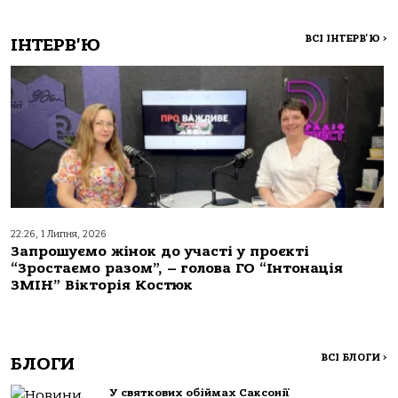
ВСІ ІНТЕРВ'Ю
>
ІНТЕРВ'Ю
22:26, 1 Липня, 2026
Запрошуємо жінок до участі у проєкті
“Зростаємо разом”, – голова ГО “Інтонація
ЗМІН” Вікторія Костюк
ВСІ БЛОГИ
>
БЛОГИ
У святкових обіймах Саксонії