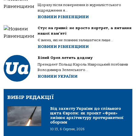
Щоразу після повернення із журналістського
відрядження я...
НОВИНИ РІВНЕНЩИНИ
Стус на гривні: не просто портрет, а питання
нашої пам’яті
Є імена, які не повинні залишатися лише...
НОВИНИ РІВНЕНЩИНИ
Білий Орел летить додому
Президент Польщі Кароль Навроцький позбавив
Володимира Зеленського...
НОВИНИ УКРАЇНИ
ВИБІР РЕДАКЦІЇ
Від захисту України до спільного
щита Європи: як проєкт «Фрея»
змінює архітектуру протиракетної
оборони
10:13, 6 Серпня, 2026