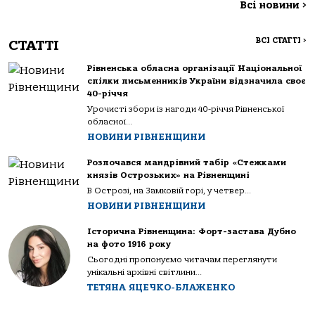
Всі новини
>
ВСІ СТАТТІ
>
СТАТТІ
Рівненська обласна організації Національної
спілки письменників України відзначила своє
40-річчя
Урочисті збори із нагоди 40-річчя Рівненської
обласної...
НОВИНИ РІВНЕНЩИНИ
Розпочався мандрівний табір «Стежками
князів Острозьких» на Рівненщині
В Острозі, на Замковій горі, у четвер...
НОВИНИ РІВНЕНЩИНИ
Історична Рівненщина: Форт-застава Дубно
на фото 1916 року
Сьогодні пропонуємо читачам переглянути
унікальні архівні світлини...
ТЕТЯНА ЯЦЕЧКО-БЛАЖЕНКО