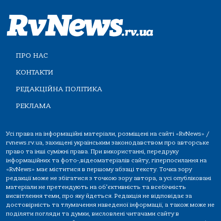
ПРО НАС
КОНТАКТИ
РЕДАКЦІЙНА ПОЛІТИКА
РЕКЛАМА
Усі права на інформаційні матеріали, розміщені на сайті «RvNews» /
rvnews.rv.ua, захищені українським законодавством про авторське
право та інші суміжні права. При використанні, передруку
інформаційних та фото-,відеоматеріалів сайту, гіперпосилання на
«RvNews» має міститися в першому абзаці тексту. Точка зору
редакції може не збігатися з точкою зору автора, а усі опубліковані
матеріали не претендують на об'єктивність та всебічність
висвітлення теми, про яку йдеться. Редакція не відповідає за
достовірність та тлумачення наведеної інформації, а також може не
поділяти погляди та думки, висловлені читачами сайту в