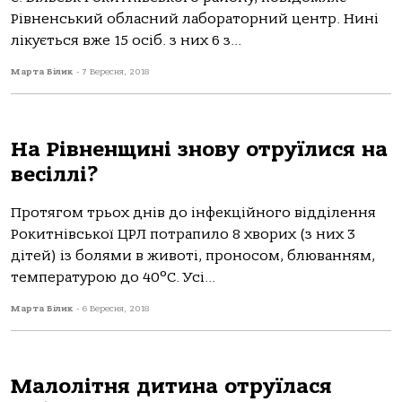
Рівненський обласний лабораторний центр. Нині
лікується вже 15 осіб. з них 6 з...
Марта Білик
-
7 Вересня, 2018
На Рівненщині знову отруїлися на
весіллі?
Протягом трьох днів до інфекційного відділення
Рокитнівської ЦРЛ потрапило 8 хворих (з них 3
дітей) із болями в животі, проносом, блюванням,
температурою до 40°С. Усі...
Марта Білик
-
6 Вересня, 2018
Малолітня дитина отруїлася