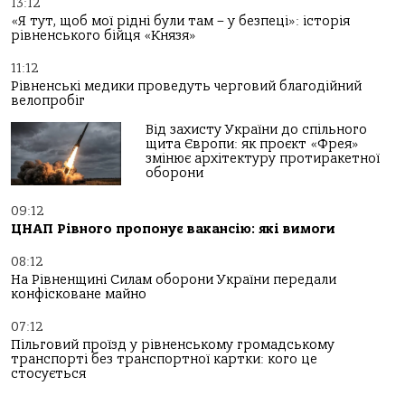
13:12
«Я тут, щоб мої рідні були там – у безпеці»: історія
рівненського бійця «Князя»
11:12
Рівненські медики проведуть черговий благодійний
велопробіг
Від захисту України до спільного
щита Європи: як проєкт «Фрея»
змінює архітектуру протиракетної
оборони
09:12
ЦНАП Рівного пропонує вакансію: які вимоги
08:12
На Рівненщині Силам оборони України передали
конфісковане майно
07:12
Пільговий проїзд у рівненському громадському
транспорті без транспортної картки: кого це
стосується