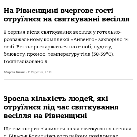
На Рівненщині вчергове гості
отруїлися на святкуванні весілля
8 серпня після святкування весілля у готельно-
розважальному комплексі «Айвенго» захворіло 14
осіб. Всі хворі скаржаться на озноб, нудоту,
блювоту, пронос, температуру тіла (38-39°С).
Госпіталізовано 9...
Марта Білик
-
11 Вересня, 2018
Зросла кількість людей, які
отруїлися під час святкування
весілля на Рівненщині
Ще сім хворих з’явилося після святкування весілля
с. Більськ Рокитнівського району, повідомляє