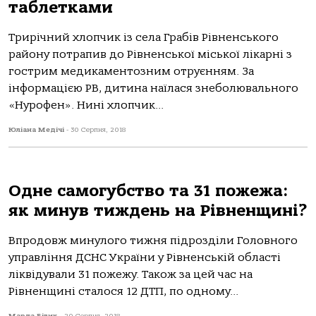
таблетками
Трирічний хлопчик із села Грабів Рівненського
району потрапив до Рівненської міської лікарні з
гострим медикаментозним отруєнням. За
інформацією РВ, дитина наїлася знеболювального
«Нурофен». Нині хлопчик...
Юліана Медічі
-
30 Серпня, 2018
Одне самогубство та 31 пожежа:
як минув тиждень на Рівненщині?
Впродовж минулого тижня підрозділи Головного
управління ДСНС України у Рівненській області
ліквідували 31 пожежу. Також за цей час на
Рівненщині сталося 12 ДТП, по одному...