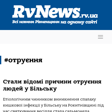
#отруєння
Стали відомі причини отруєння
людей у Більську
Етіологічним чинником виникнення спалаху
кишкової інфекції у Більську на Рокитнівщині під
час святкування весілля стала сальмонела