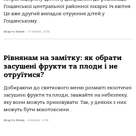
Гощанської центральної районної лікарні 14 квітня.
Це вже другий випадок отруєння дітей у
Гощанському...
Марта Білик
-
17 Квітня, 2018
Рівнянам на замітку: як обрати
засушені фрукти та плоди і не
отруїтися?
Добираючи до святкового меню розмаїті екзотичні
засушені фрукти та плоди, зважайте на небезпеку,
яку вони можуть приховувати. Так, у деяких з них
можуть бути мікотоксини...
Марта Білик
-
4 Квітня, 2018